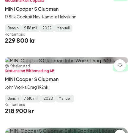
Riddermark Bil Uppsala
MINI Cooper S Clubman
178hk Cockpit Navi Kamera Halvskinn
Bensin
5 118 mil
2022
Manuell
Fuel
Mätarställning
Model
Gearbox
:
Kontantpris
Type
Year
Type
:
:
:
229 800 kr
Plats:
Återförsäljare:
Kristianstad
Spara
I lager
Kristianstad Bilförmedling AB
MINI Cooper S Clubman
John Works Drag 192hk
Bensin
7 610 mil
2020
Manuell
Fuel
Mätarställning
Model
Gearbox
:
Kontantpris
Type
Year
Type
:
:
:
218 900 kr