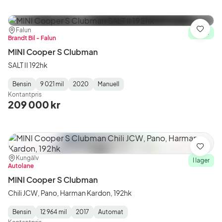
Plats:
Återförsäljare:
Falun
Spara
I lager
Brandt Bil - Falun
MINI Cooper S Clubman
SALT II 192hk
Bensin
9 021 mil
2020
Manuell
Fuel
Mätarställning
Model
Gearbox
:
Kontantpris
Type
Year
Type
:
:
:
209 000 kr
Spara
Plats:
Återförsäljare:
Kungälv
I lager
Autolane
MINI Cooper S Clubman
Chili JCW, Pano, Harman Kardon, 192hk
Bensin
12 964 mil
2017
Automat
Fuel
Mätarställning
Model
Gearbox
: