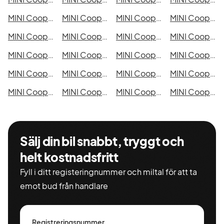
MINI Cooper S Clubman i Borås
MINI Cooper S Clubman i Falkenberg
MINI Cooper S Clubman i Gävle
MINI Cooper S Clubman i Luleå
MINI Cooper S Clubman i Lund
MINI Cooper S Clubman i Mönsterås
MINI Cooper S Clubman i Uddevalla
MINI Cooper S Clubman i Västervik
MINI Cooper S Clubman i Ystad
MINI Cooper S Clubman i Östersund
MINI Cooper S Clubman i Borlänge
MINI Cooper S Clubman i Kiruna
MINI Cooper S Clubman i Nyköping
MINI Cooper S Clubman i Oskarshamn
MINI Cooper S Clubman i Sigtuna
MINI Cooper S Clubman i Skellefteå
MINI Cooper S Clubman i Skövde
MINI Cooper S Clubman i Trollhättan
MINI Cooper S Clubman i Alingsås
MINI Cooper S Clubman i Båstad
Sälj din bil snabbt, tryggt och
helt kostnadsfritt
Fyll i ditt registeringnummer och miltal för att ta
emot bud från handlare
Registreringsnummer