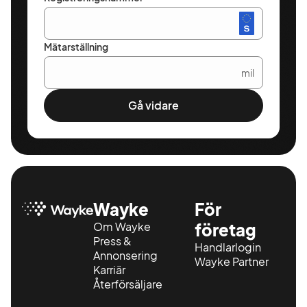
Mätarställning
mil
Gå vidare
Wayke
För
Om Wayke
företag
Press &
Handlarlogin
Annonsering
Wayke Partner
Karriär
Återförsäljare