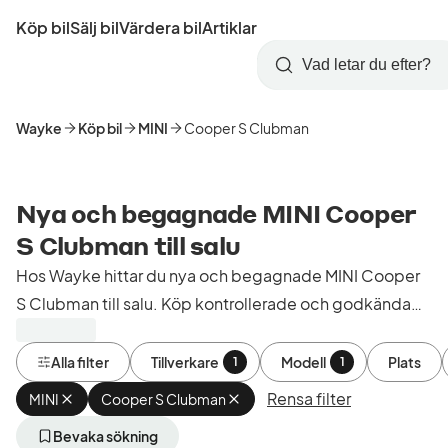
Hoppa
Köp bil
Sälj bil
Värdera bil
Artiklar
till
Skapa
Logga
huvudinnehåll
Startsida
Sök
konto
in
Wayke
Köp bil
MINI
Cooper S Clubman
Nya och begagnade MINI Cooper
S Clubman till salu
Hos Wayke hittar du nya och begagnade MINI Cooper
S Clubman till salu. Köp kontrollerade och godkända
bilar från bilhandlare i Sverige.
Alla filter
Tillverkare
Modell
Plats
1
1
Rensa filter
MINI
Ta
Cooper S Clubman
Ta
bort
bort
aktivt
aktivt
Bevaka sökning