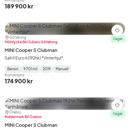
Kontantpris
Type
Year
Type
:
:
:
189 900 kr
Spara
Plats:
Återförsäljare:
Göteborg
I lager
Mölnlycke Bil/Subaru Göteborg
MINI Cooper S Clubman
Salt II Euro 6 (192hk) *Vinterhjul*
Bensin
9 701 mil
2019
Manuell
Fuel
Mätarställning
Model
Gearbox
:
Kontantpris
Type
Year
Type
:
:
:
174 900 kr
Spara
Plats:
Återförsäljare:
Örebro
I lager
Riddermark Bil Örebro
MINI Cooper S Clubman