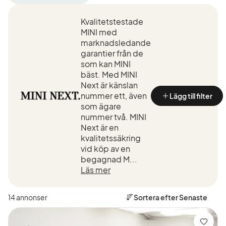
filter
filter
MINI
Cooper
(Tillverkare)
Kvalitetstestade
S
Clubman
MINI med
(Modell)
marknadsledande
garantier från de
som kan MINI
bäst. Med MINI
Next är känslan
nummer ett, även
Lägg till filter
som ägare
nummer två. MINI
Next är en
kvalitetssäkring
vid köp av en
begagnad M...
Läs mer
14 annonser
Sortera efter
Senaste
Spara