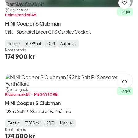
Spara
Plats:
Återförsäljare:
Vallentuna
I lager
Holmstrand Bil AB
MINI Cooper S Clubman
Salt II Sportstol Läder GPS Carplay Cockpit
Bensin
16 109 mil
2021
Automat
Fuel
Mätarställning
Model
Gearbox
:
Kontantpris
Type
Year
Type
:
:
:
174 900 kr
Spara
Plats:
Återförsäljare:
Strängnäs
I lager
Riddermark Bil – MEGASTORE
MINI Cooper S Clubman
192hk Salt P-Sensorer Farthållare
Bensin
13 185 mil
2021
Manuell
Fuel
Mätarställning
Model
Gearbox
:
Kontantpris
Type
Year
Type
:
:
:
174 800 kr