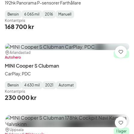
192hk Panorama P-sensorer Farthållare
Bensin
6 065 mil
2016
Manuell
Fuel
Mätarställning
Model
Gearbox
:
Kontantpris
Type
Year
Type
:
:
:
168 700 kr
Plats:
Återförsäljare:
Arlandastad
Spara
I lager
Autohero
MINI Cooper S Clubman
CarPlay, PDC
Bensin
4 630 mil
2021
Automat
Fuel
Mätarställning
Model
Gearbox
:
Kontantpris
Type
Year
Type
:
:
:
230 000 kr
Spara
Plats:
Återförsäljare:
Uppsala
I lager