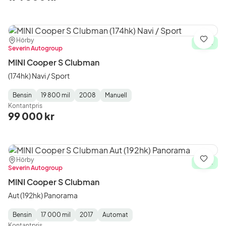
Plats:
Återförsäljare:
Hörby
Spara
I lager
Severin Autogroup
MINI Cooper S Clubman
(174hk) Navi / Sport
Bensin
19 800 mil
2008
Manuell
Fuel
Mätarställning
Model
Gearbox
:
Kontantpris
Type
Year
Type
:
:
:
99 000 kr
Plats:
Återförsäljare:
Hörby
Spara
I lager
Severin Autogroup
MINI Cooper S Clubman
Aut (192hk) Panorama
Bensin
17 000 mil
2017
Automat
Fuel
Mätarställning
Model
Gearbox
:
Kontantpris