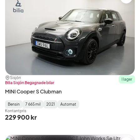
Plats:
Återförsäljare:
Sisjön
I lager
Bilia Sisjön Begagnade bilar
MINI Cooper S Clubman
Bensin
7 665 mil
2021
Automat
Fuel
Mätarställning
Model
Gearbox
:
Kontantpris
Type
Year
Type
:
:
:
229 900 kr