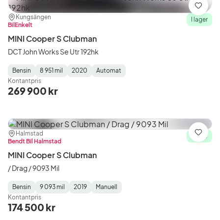
Spara
Plats:
Återförsäljare:
Kungsängen
I lager
BilEnkelt
MINI Cooper S Clubman
DCT John Works Se Utr 192hk
Bensin
8 951 mil
2020
Automat
Fuel
Mätarställning
Model
Gearbox
:
Kontantpris
Type
Year
Type
:
:
:
269 900 kr
Plats:
Återförsäljare:
Halmstad
Spara
I lager
Bendt Bil Halmstad
MINI Cooper S Clubman
/ Drag / 9093 Mil
Bensin
9 093 mil
2019
Manuell
Fuel
Mätarställning
Model
Gearbox
:
Kontantpris
Type
Year
Type
:
:
:
174 500 kr