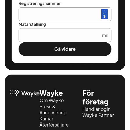
Registreringsnummer
Mätarställning
mil
Gå vidare
Wayke
För
Om Wayke
företag
Press &
Handlarlogin
Annonsering
Wayke Partner
Karriär
Återförsäljare