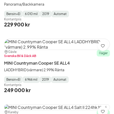
Panorama/Backkamera
Bensin+El
6 010 mil
2019
Automat
Fuel
Mätarställning
Model
Gearbox
:
Kontantpris
Type
Year
Type
:
:
:
229 900 kr
Spara
Plats:
Återförsäljare:
Gävle
I lager
Svenska Bil & Däck AB
MINI Countryman Cooper SE ALL4
LADDHYBRID (värmare) 2.99% Ränta
Bensin+El
6 966 mil
2019
Automat
Fuel
Mätarställning
Model
Gearbox
:
Kontantpris
Type
Year
Type
:
:
:
249 000 kr
Plats:
Återförsäljare:
Kareby
Spara
I lager