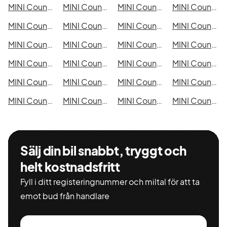
MINI Countryman Cooper SE ALL4 i Kristianstad
MINI Countryman Cooper SE ALL4 i Sundsvall
MINI Countryman Cooper SE ALL4 i Umeå
MINI Countryman Cooper SE ALL4 i Varberg
MINI Countryman Cooper SE ALL4 i Borås
MINI Countryman Cooper SE ALL4 i Falkenberg
MINI Countryman Cooper SE ALL4 i Gävle
MINI Countryman Cooper SE ALL4 i Luleå
MINI Countryman Cooper SE ALL4 i Lund
MINI Countryman Cooper SE ALL4 i Mönsterås
MINI Countryman Cooper SE ALL4 i Uddevalla
MINI Countryman Cooper SE ALL4 i Västervik
MINI Countryman Cooper SE ALL4 i Ystad
MINI Countryman Cooper SE ALL4 i Östersund
MINI Countryman Cooper SE ALL4 i Borlänge
MINI Countryman Cooper SE ALL4 i Kiruna
MINI Countryman Cooper SE ALL4 i Nyköping
MINI Countryman Cooper SE ALL4 i Oskarshamn
MINI Countryman Cooper SE ALL4 i Sigtuna
MINI Countryman Cooper SE ALL4 i Skellefteå
MINI Countryman Cooper SE ALL4 i Skövde
MINI Countryman Cooper SE ALL4 i Trollhättan
MINI Countryman Cooper SE ALL4 i Alingsås
MINI Countryman Cooper SE ALL4 i Båstad
Sälj din bil snabbt, tryggt och
helt kostnadsfritt
Fyll i ditt registeringnummer och miltal för att ta
emot bud från handlare