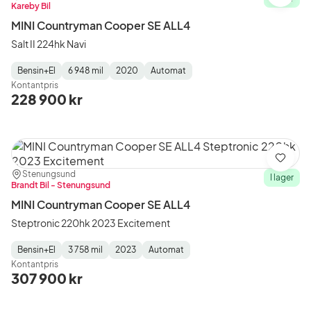
Kareby Bil
MINI Countryman Cooper SE ALL4
Salt II 224hk Navi
Bensin+El
6 948 mil
2020
Automat
Fuel
Mätarställning
Model
Gearbox
:
Kontantpris
Type
Year
Type
:
:
:
228 900 kr
Spara
Plats:
Återförsäljare:
Stenungsund
I lager
Brandt Bil - Stenungsund
MINI Countryman Cooper SE ALL4
Steptronic 220hk 2023 Excitement
Bensin+El
3 758 mil
2023
Automat
Fuel
Mätarställning
Model
Gearbox
:
Kontantpris
Type
Year
Type
:
:
:
307 900 kr