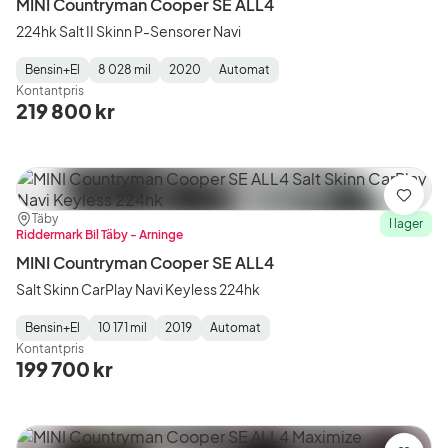
MINI Countryman Cooper SE ALL4
224hk Salt II Skinn P-Sensorer Navi
Bensin+El
8 028 mil
2020
Automat
Fuel
Mätarställning
Model
Gearbox
:
Kontantpris
Type
Year
Type
:
:
:
219 800 kr
Spara
Plats:
Återförsäljare:
Täby
I lager
Riddermark Bil Täby - Arninge
MINI Countryman Cooper SE ALL4
Salt Skinn CarPlay Navi Keyless 224hk
Bensin+El
10 171 mil
2019
Automat
Fuel
Mätarställning
Model
Gearbox
:
Kontantpris
Type
Year
Type
:
:
:
199 700 kr