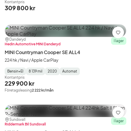
Kontantpris
Type
Year
Type
:
:
:
309 800 kr
Spara
Plats:
Återförsäljare:
Danderyd
I lager
Hedin Automotive MINI Danderyd
MINI Countryman Cooper SE ALL4
224 hk / Navi / Apple CarPlay
Bensin+El
8 139 mil
2020
Automat
Fuel
Mätarställning
Model
Gearbox
:
Kontantpris
Type
Year
Type
:
:
:
229 900 kr
Företagsleasing
2 222 kr/mån
Spara
Plats:
Återförsäljare:
Sundsvall
I lager
Riddermark Bil Sundsvall