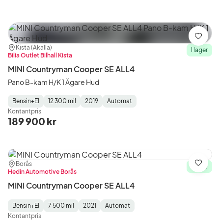
Spara
Plats:
Återförsäljare:
Kista (Akalla)
I lager
Bilia Outlet Bilhall Kista
MINI Countryman Cooper SE ALL4
Pano B-kam H/K 1 Ägare Hud
Bensin+El
12 300 mil
2019
Automat
Fuel
Mätarställning
Model
Gearbox
:
Kontantpris
Type
Year
Type
:
:
:
189 900 kr
Plats:
Återförsäljare:
Borås
Spara
I lager
Hedin Automotive Borås
MINI Countryman Cooper SE ALL4
Bensin+El
7 500 mil
2021
Automat
Fuel
Mätarställning
Model
Gearbox
:
Kontantpris