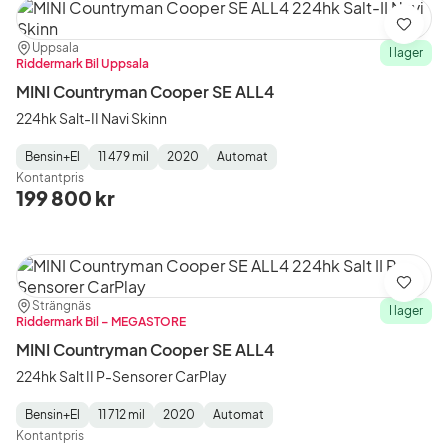
Spara
Plats:
Återförsäljare:
Uppsala
I lager
Riddermark Bil Uppsala
MINI Countryman Cooper SE ALL4
224hk Salt-II Navi Skinn
Bensin+El
11 479 mil
2020
Automat
Fuel
Mätarställning
Model
Gearbox
:
Kontantpris
Type
Year
Type
:
:
:
199 800 kr
Spara
Plats:
Återförsäljare:
Strängnäs
I lager
Riddermark Bil – MEGASTORE
MINI Countryman Cooper SE ALL4
224hk Salt II P-Sensorer CarPlay
Bensin+El
11 712 mil
2020
Automat
Fuel
Mätarställning
Model
Gearbox
:
Kontantpris
Type
Year
Type
:
:
: