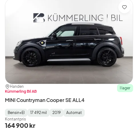
Spara
Plats:
Återförsäljare:
Handen
I lager
Kümmerling Bil AB
MINI Countryman Cooper SE ALL4
Bensin+El
17 492 mil
2019
Automat
Fuel
Mätarställning
Model
Gearbox
:
Kontantpris
Type
Year
Type
:
:
:
164 900 kr