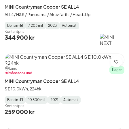
MINI Countryman Cooper SE ALL4
ALL4/ H&K / Panorama / Aktiv farth. / Head-Up
Bensin+El
7 203 mil
2023
Automat
Fuel
Mätarställning
Model
Gearbox
:
Kontantpris
Type
Year
Type
:
:
:
344 900 kr
Spara
Plats:
Återförsäljare:
Lund
I lager
Bilmånsson Lund
MINI Countryman Cooper SE ALL4
S E 10,0kWh, 224hk
Bensin+El
10 500 mil
2021
Automat
Fuel
Mätarställning
Model
Gearbox
:
Kontantpris
Type
Year
Type
:
:
:
259 000 kr