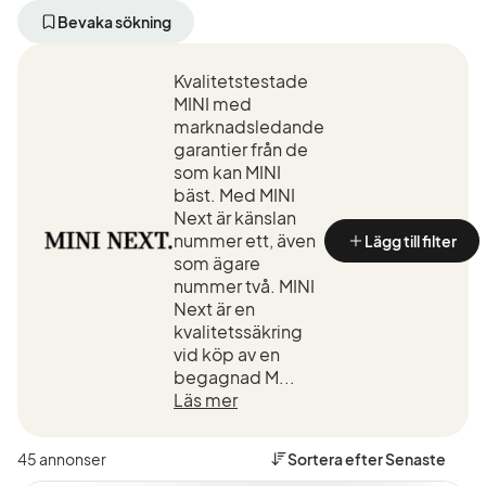
bort
bort
aktivt
aktivt
Bevaka sökning
filter
filter
MINI
Countryman
(Tillverkare)
Kvalitetstestade
Cooper
SE
MINI med
ALL4
marknadsledande
(Modell)
garantier från de
som kan MINI
bäst. Med MINI
Next är känslan
nummer ett, även
Lägg till filter
som ägare
nummer två. MINI
Next är en
kvalitetssäkring
vid köp av en
begagnad M...
Läs mer
45 annonser
Sortera efter
Senaste