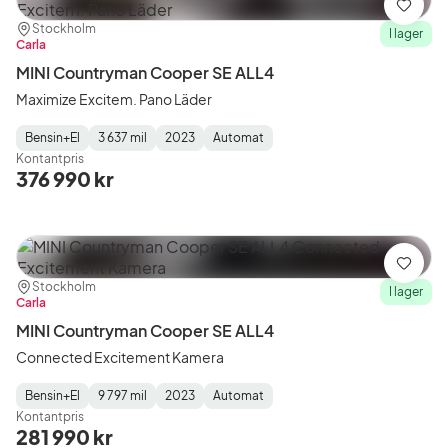
Spara
Plats:
Återförsäljare:
Stockholm
I lager
Carla
MINI Countryman Cooper SE ALL4
Maximize Excitem. Pano Läder
Bensin+El
3 637 mil
2023
Automat
Fuel
Mätarställning
Model
Gearbox
:
Kontantpris
Type
Year
Type
:
:
:
376 990 kr
Spara
Plats:
Återförsäljare:
Stockholm
I lager
Carla
MINI Countryman Cooper SE ALL4
Connected Excitement Kamera
Bensin+El
9 797 mil
2023
Automat
Fuel
Mätarställning
Model
Gearbox
:
Kontantpris
Type
Year
Type
:
:
:
281 990 kr