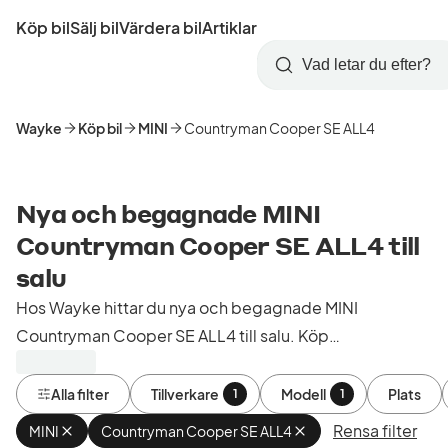
Hoppa
Köp bil
Sälj bil
Värdera bil
Artiklar
till
Skapa
Logga
huvudinnehåll
Startsida
Sök
konto
in
Wayke
Köp bil
MINI
Countryman Cooper SE ALL4
Nya och begagnade MINI
Countryman Cooper SE ALL4 till
salu
Hos Wayke hittar du nya och begagnade MINI
Countryman Cooper SE ALL4 till salu. Köp
kontrollerade och godkända bilar från bilhandlare i
Sverige.
Alla filter
Tillverkare
Modell
Plats
1
1
Rensa filter
MINI
Ta
Countryman Cooper SE ALL4
Ta