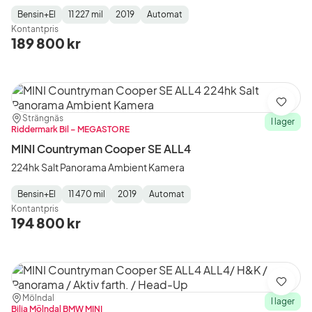
Bensin+El
11 227 mil
2019
Automat
Fuel
Mätarställning
Model
Gearbox
:
Kontantpris
Type
Year
Type
:
:
:
189 800 kr
Spara
Plats:
Återförsäljare:
Strängnäs
I lager
Riddermark Bil – MEGASTORE
MINI Countryman Cooper SE ALL4
224hk Salt Panorama Ambient Kamera
Bensin+El
11 470 mil
2019
Automat
Fuel
Mätarställning
Model
Gearbox
:
Kontantpris
Type
Year
Type
:
:
:
194 800 kr
Spara
Plats:
Återförsäljare:
Mölndal
I lager
Bilia Mölndal BMW MINI