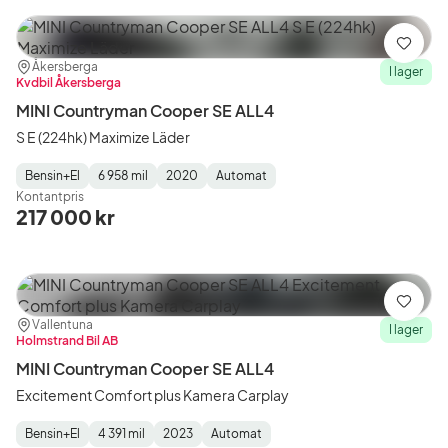
Spara
Plats:
Återförsäljare:
Åkersberga
I lager
Kvdbil Åkersberga
MINI Countryman Cooper SE ALL4
S E (224hk) Maximize Läder
Bensin+El
6 958 mil
2020
Automat
Fuel
Mätarställning
Model
Gearbox
:
Kontantpris
Type
Year
Type
:
:
:
217 000 kr
Spara
Plats:
Återförsäljare:
Vallentuna
I lager
Holmstrand Bil AB
MINI Countryman Cooper SE ALL4
Excitement Comfort plus Kamera Carplay
Bensin+El
4 391 mil
2023
Automat
Fuel
Mätarställning
Model
Gearbox
: