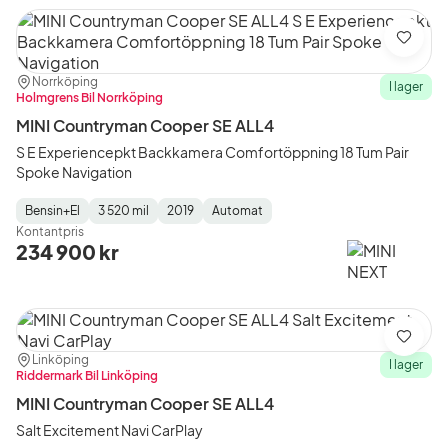
Spara
Plats:
Återförsäljare:
Norrköping
I lager
Holmgrens Bil Norrköping
MINI Countryman Cooper SE ALL4
S E Experiencepkt Backkamera Comfortöppning 18 Tum Pair
Spoke Navigation
Bensin+El
3 520 mil
2019
Automat
Fuel
Mätarställning
Model
Gearbox
:
Kontantpris
Type
Year
Type
:
:
:
234 900 kr
Spara
Plats:
Återförsäljare:
Linköping
I lager
Riddermark Bil Linköping
MINI Countryman Cooper SE ALL4
Salt Excitement Navi CarPlay