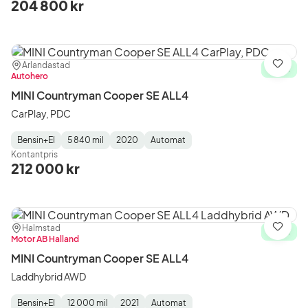
204 800 kr
Plats:
Återförsäljare:
Arlandastad
Spara
I lager
Autohero
MINI Countryman Cooper SE ALL4
CarPlay, PDC
Bensin+El
5 840 mil
2020
Automat
Fuel
Mätarställning
Model
Gearbox
:
Kontantpris
Type
Year
Type
:
:
:
212 000 kr
Plats:
Återförsäljare:
Halmstad
Spara
I lager
Motor AB Halland
MINI Countryman Cooper SE ALL4
Laddhybrid AWD
Bensin+El
12 000 mil
2021
Automat