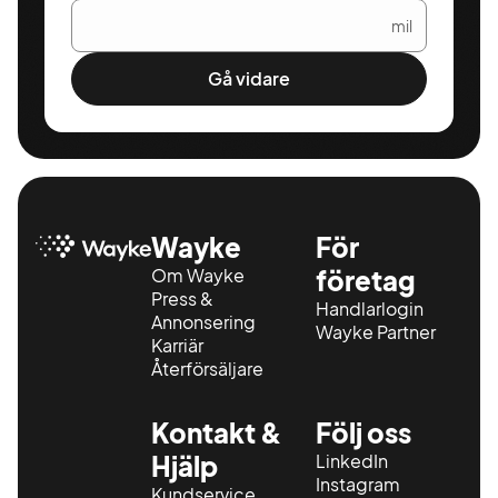
mil
Gå vidare
Wayke
För
Om Wayke
företag
Press &
Handlarlogin
Annonsering
Wayke Partner
Karriär
Återförsäljare
Kontakt &
Följ oss
Hjälp
LinkedIn
Instagram
Kundservice