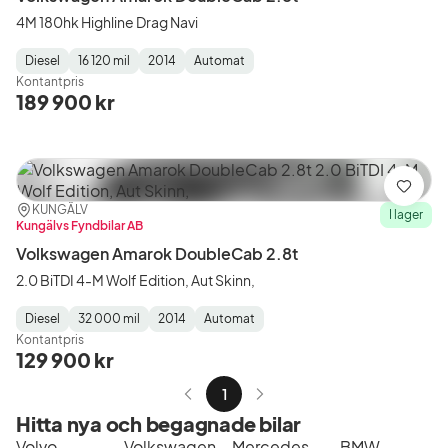
4M 180hk Highline Drag Navi
Diesel
16 120 mil
2014
Automat
Fuel
Mätarställning
Model
Gearbox
:
Kontantpris
Type
Year
Type
:
:
:
189 900 kr
Spara
Plats:
Återförsäljare:
KUNGÄLV
I lager
Kungälvs Fyndbilar AB
Volkswagen Amarok DoubleCab 2.8t
2.0 BiTDI 4-M Wolf Edition, Aut Skinn,
Diesel
32 000 mil
2014
Automat
Fuel
Mätarställning
Model
Gearbox
:
Kontantpris
Type
Year
Type
:
:
:
129 900 kr
1
Hitta nya och begagnade bilar
Volvo
Volkswagen
Mercedes-Benz
BMW