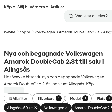
Hoppa
Köp bil
Sälj bil
Värdera bil
Artiklar
till
Skapa
Logga
huvudinnehåll
Startsida
Sök
konto
in
Wayke
Köp bil
Volkswagen
Amarok DoubleCab 2.8t
Aling
Nya och begagnade Volkswagen
Amarok DoubleCab 2.8t till salu i
Alingsås
Hos Wayke hittar du nya och begagnade Volkswagen
Amarok DoubleCab 2.8t i och runt Alingsås. Köp
kontrollerade och godkända bilar från bilhandlare i
Sverige.
Alla filter
Tillverkare
Modell
Plats
1
1
1
Alingsås +50 km
Ta
Volkswagen
Ta
Amarok DoubleCab 2.