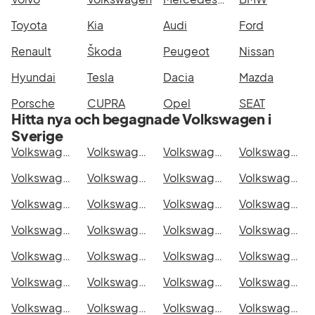
Toyota
Kia
Audi
Ford
Renault
Škoda
Peugeot
Nissan
Hyundai
Tesla
Dacia
Mazda
Porsche
CUPRA
Opel
SEAT
Hitta nya och begagnade Volkswagen i
Sverige
Volkswagen Amarok DoubleCab 2.8t i Stockholm
Volkswagen Amarok DoubleCab 2.8t i Göteborg
Volkswagen Amarok DoubleCab 2.8t i Helsingborg
Volkswagen Amarok DoubleCab 2.8t i Jönköping
Volkswagen Amarok DoubleCab 2.8t i Malmö
Volkswagen Amarok DoubleCab 2.8t i Örebro
Volkswagen Amarok DoubleCab 2.8t i Norrköping
Volkswagen Amarok DoubleCab 2.8t i Linköping
Volkswagen Amarok DoubleCab 2.8t i Uppsala
Volkswagen Amarok DoubleCab 2.8t i Västerås
Volkswagen Amarok DoubleCab 2.8t i Halmstad
Volkswagen Amarok DoubleCab 2.8t i Växjö
Volkswagen Amarok DoubleCab 2.8t i Eskilstuna
Volkswagen Amarok DoubleCab 2.8t i Kalmar
Volkswagen Amarok DoubleCab 2.8t i Karlskrona
Volkswagen Amarok DoubleCab 2.8t i Karlstad
Volkswagen Amarok DoubleCab 2.8t i Kristianstad
Volkswagen Amarok DoubleCab 2.8t i Sundsvall
Volkswagen Amarok DoubleCab 2.8t i Umeå
Volkswagen Amarok DoubleCab 2.8t i Varberg
Volkswagen Amarok DoubleCab 2.8t i Borås
Volkswagen Amarok DoubleCab 2.8t i Falkenberg
Volkswagen Amarok DoubleCab 2.8t i Gävle
Volkswagen Amarok DoubleCab 2.8t i Luleå
Volkswagen Amarok DoubleCab 2.8t i Lund
Volkswagen Amarok DoubleCab 2.8t i Mönsterås
Volkswagen Amarok DoubleCab 2.8t i Uddevalla
Volkswagen Amarok DoubleCab 2.8t i Västervik