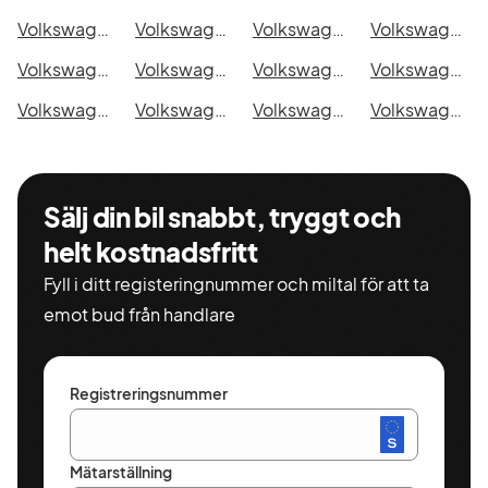
Volkswagen Amarok DoubleCab 2.8t i Ystad
Volkswagen Amarok DoubleCab 2.8t i Östersund
Volkswagen Amarok DoubleCab 2.8t i Borlänge
Volkswagen Amarok DoubleCab 2.8t i Kiruna
Volkswagen Amarok DoubleCab 2.8t i Nyköping
Volkswagen Amarok DoubleCab 2.8t i Oskarshamn
Volkswagen Amarok DoubleCab 2.8t i Sigtuna
Volkswagen Amarok DoubleCab 2.8t i Skellefteå
Volkswagen Amarok DoubleCab 2.8t i Skövde
Volkswagen Amarok DoubleCab 2.8t i Trollhättan
Volkswagen Amarok DoubleCab 2.8t i Alingsås
Volkswagen Amarok DoubleCab 2.8t i Båstad
Sälj din bil snabbt, tryggt och
helt kostnadsfritt
Fyll i ditt registeringnummer och miltal för att ta
emot bud från handlare
Registreringsnummer
Mätarställning