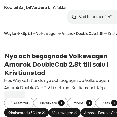
Hoppa
Köp bil
Sälj bil
Värdera bil
Artiklar
till
Skapa
Logga
huvudinnehåll
Startsida
Sök
konto
in
Wayke
Köp bil
Volkswagen
Amarok DoubleCab 2.8t
Krist
Nya och begagnade Volkswagen
Amarok DoubleCab 2.8t till salu i
Kristianstad
Hos Wayke hittar du nya och begagnade Volkswagen
Amarok DoubleCab 2.8t i och runt Kristianstad. Köp
kontrollerade och godkända bilar från bilhandlare i
Sverige.
Alla filter
Tillverkare
Modell
Plats
1
1
1
Kristianstad +50 km
Ta
Volkswagen
Ta
Amarok DoubleCab