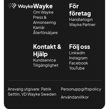
Wayke
För
Om Wayke
företag
Press &
Handlarlogin
Annonsering
Wayke Partner
Karriär
Återförsäljare
Kontakt &
Följ oss
Hjälp
LinkedIn
Instagram
Kundservice
Facebook
Tillgänglighet
YouTube
Ansvarig utgivare: Patrik
Personuppgiftspolicy
Settlin, VD Wayke Sweden
Användarvillkor