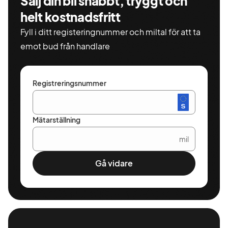
Sälj din bil snabbt, tryggt och
helt kostnadsfritt
Fyll i ditt registeringnummer och miltal för att ta
emot bud från handlare
Registreringsnummer
Mätarställning
mil
Gå vidare