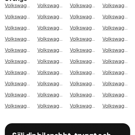
Volkswagen Amarok DoubleCab 2.8t i Stockholm
Volkswagen Amarok DoubleCab 2.8t i Göteborg
Volkswagen Amarok DoubleCab 2.8t i Helsingborg
Volkswagen Amarok DoubleCab 2.8t i Jönköping
Volkswagen Amarok DoubleCab 2.8t i Malmö
Volkswagen Amarok DoubleCab 2.8t i Örebro
Volkswagen Amarok DoubleCab 2.8t i Norrköping
Volkswagen Amarok DoubleCab 2.8t i Linköping
Volkswagen Amarok DoubleCab 2.8t i Uppsala
Volkswagen Amarok DoubleCab 2.8t i Västerås
Volkswagen Amarok DoubleCab 2.8t i Halmstad
Volkswagen Amarok DoubleCab 2.8t i Växjö
Volkswagen Amarok DoubleCab 2.8t i Eskilstuna
Volkswagen Amarok DoubleCab 2.8t i Kalmar
Volkswagen Amarok DoubleCab 2.8t i Karlskrona
Volkswagen Amarok DoubleCab 2.8t i Karlstad
Volkswagen Amarok DoubleCab 2.8t i Kristianstad
Volkswagen Amarok DoubleCab 2.8t i Sundsvall
Volkswagen Amarok DoubleCab 2.8t i Umeå
Volkswagen Amarok DoubleCab 2.8t i Varberg
Volkswagen Amarok DoubleCab 2.8t i Borås
Volkswagen Amarok DoubleCab 2.8t i Falkenberg
Volkswagen Amarok DoubleCab 2.8t i Gävle
Volkswagen Amarok DoubleCab 2.8t i Luleå
Volkswagen Amarok DoubleCab 2.8t i Lund
Volkswagen Amarok DoubleCab 2.8t i Mönsterås
Volkswagen Amarok DoubleCab 2.8t i Uddevalla
Volkswagen Amarok DoubleCab 2.8t i Västervik
Volkswagen Amarok DoubleCab 2.8t i Ystad
Volkswagen Amarok DoubleCab 2.8t i Östersund
Volkswagen Amarok DoubleCab 2.8t i Borlänge
Volkswagen Amarok DoubleCab 2.8t i Kiruna
Volkswagen Amarok DoubleCab 2.8t i Nyköping
Volkswagen Amarok DoubleCab 2.8t i Oskarshamn
Volkswagen Amarok DoubleCab 2.8t i Sigtuna
Volkswagen Amarok DoubleCab 2.8t i Skellefteå
Volkswagen Amarok DoubleCab 2.8t i Skövde
Volkswagen Amarok DoubleCab 2.8t i Trollhättan
Volkswagen Amarok DoubleCab 2.8t i Alingsås
Volkswagen Amarok DoubleCab 2.8t i Båstad