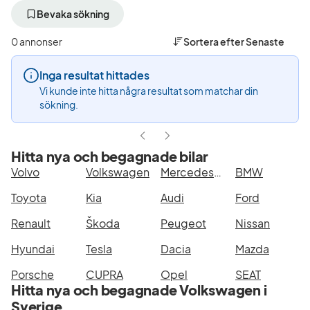
bort
bort
aktivt
aktivt
Bevaka sökning
filter
filter
Kristianstad
Volkswagen
0 annonser
Sortera efter
Senaste
+50
(Tillverkare)
km
Inga resultat hittades
(Plats)
Vi kunde inte hitta några resultat som matchar din
sökning.
Hitta nya och begagnade bilar
Volvo
Volkswagen
Mercedes-Benz
BMW
Toyota
Kia
Audi
Ford
Renault
Škoda
Peugeot
Nissan
Hyundai
Tesla
Dacia
Mazda
Porsche
CUPRA
Opel
SEAT
Hitta nya och begagnade Volkswagen i
Sverige