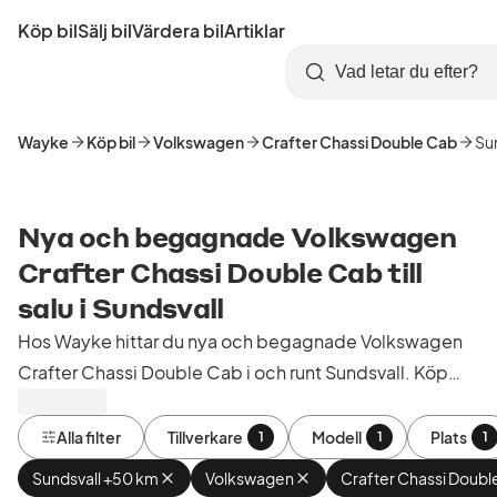
Hoppa
Köp bil
Sälj bil
Värdera bil
Artiklar
till
Skapa
Logga
huvudinnehåll
Startsida
Sök
konto
in
Wayke
Köp bil
Volkswagen
Crafter Chassi Double Cab
Su
Nya och begagnade Volkswagen
Crafter Chassi Double Cab till
salu i Sundsvall
Hos Wayke hittar du nya och begagnade Volkswagen
Crafter Chassi Double Cab i och runt Sundsvall. Köp
kontrollerade och godkända bilar från bilhandlare i
Sverige.
Alla filter
Tillverkare
Modell
Plats
1
1
1
Sundsvall +50 km
Ta
Volkswagen
Ta
Crafter Chassi Doubl