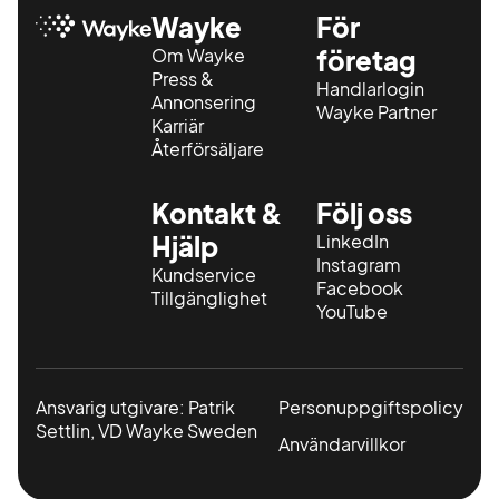
Wayke
För
Om Wayke
företag
Press &
Handlarlogin
Annonsering
Wayke Partner
Karriär
Återförsäljare
Kontakt &
Följ oss
Hjälp
LinkedIn
Instagram
Kundservice
Facebook
Tillgänglighet
YouTube
Ansvarig utgivare: Patrik
Personuppgiftspolicy
Settlin, VD Wayke Sweden
Användarvillkor