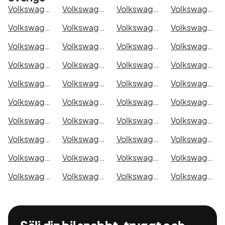
Volkswagen Crafter Chassi Double Cab i Stockholm
Volkswagen Crafter Chassi Double Cab i Göteborg
Volkswagen Crafter Chassi Double Cab i Helsingborg
Volkswagen Crafter Chassi Double Cab i Jönköping
Volkswagen Crafter Chassi Double Cab i Malmö
Volkswagen Crafter Chassi Double Cab i Örebro
Volkswagen Crafter Chassi Double Cab i Norrköping
Volkswagen Crafter Chassi Double Cab i Linköping
Volkswagen Crafter Chassi Double Cab i Uppsala
Volkswagen Crafter Chassi Double Cab i Västerås
Volkswagen Crafter Chassi Double Cab i Halmstad
Volkswagen Crafter Chassi Double Cab i Växjö
Volkswagen Crafter Chassi Double Cab i Eskilstuna
Volkswagen Crafter Chassi Double Cab i Kalmar
Volkswagen Crafter Chassi Double Cab i Karlskrona
Volkswagen Crafter Chassi Double Cab i Karlstad
Volkswagen Crafter Chassi Double Cab i Kristianstad
Volkswagen Crafter Chassi Double Cab i Sundsvall
Volkswagen Crafter Chassi Double Cab i Umeå
Volkswagen Crafter Chassi Double Cab i Varberg
Volkswagen Crafter Chassi Double Cab i Borås
Volkswagen Crafter Chassi Double Cab i Falkenberg
Volkswagen Crafter Chassi Double Cab i Gävle
Volkswagen Crafter Chassi Double Cab i Luleå
Volkswagen Crafter Chassi Double Cab i Lund
Volkswagen Crafter Chassi Double Cab i Mönsterås
Volkswagen Crafter Chassi Double Cab i Uddevalla
Volkswagen Crafter Chassi Double Cab i Västervik
Volkswagen Crafter Chassi Double Cab i Ystad
Volkswagen Crafter Chassi Double Cab i Östersund
Volkswagen Crafter Chassi Double Cab i Borlänge
Volkswagen Crafter Chassi Double Cab i Kiruna
Volkswagen Crafter Chassi Double Cab i Nyköping
Volkswagen Crafter Chassi Double Cab i Oskarshamn
Volkswagen Crafter Chassi Double Cab i Sigtuna
Volkswagen Crafter Chassi Double Cab i Skellefteå
Volkswagen Crafter Chassi Double Cab i Skövde
Volkswagen Crafter Chassi Double Cab i Trollhättan
Volkswagen Crafter Chassi Double Cab i Alingsås
Volkswagen Crafter Chassi Double Cab i Båstad