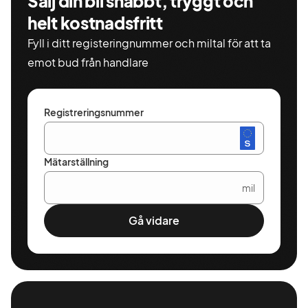
Sälj din bil snabbt, tryggt och
helt kostnadsfritt
Fyll i ditt registeringnummer och miltal för att ta
emot bud från handlare
Registreringsnummer
Mätarställning
mil
Gå vidare