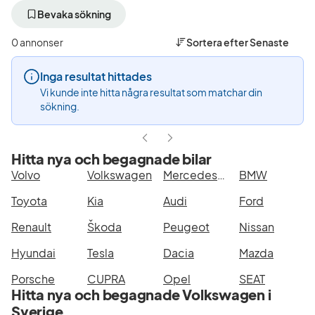
bort
bort
aktivt
aktivt
Bevaka sökning
filter
filter
Sundsvall
Volkswagen
0 annonser
Sortera efter
Senaste
+50
(Tillverkare)
km
Inga resultat hittades
(Plats)
Vi kunde inte hitta några resultat som matchar din
sökning.
Hitta nya och begagnade bilar
Volvo
Volkswagen
Mercedes-Benz
BMW
Toyota
Kia
Audi
Ford
Renault
Škoda
Peugeot
Nissan
Hyundai
Tesla
Dacia
Mazda
Porsche
CUPRA
Opel
SEAT
Hitta nya och begagnade Volkswagen i
Sverige