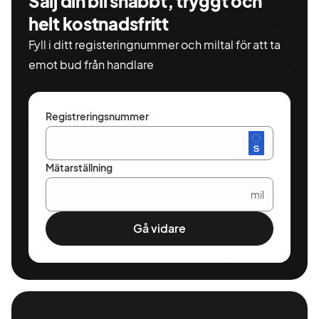
Sälj din bil snabbt, tryggt och
helt kostnadsfritt
Fyll i ditt registeringnummer och miltal för att ta
emot bud från handlare
Registreringsnummer
Mätarställning
mil
Gå vidare