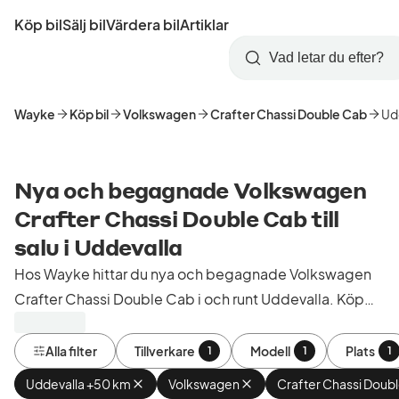
Hoppa
Köp bil
Sälj bil
Värdera bil
Artiklar
till
Skapa
Logga
huvudinnehåll
Startsida
Sök
konto
in
Wayke
Köp bil
Volkswagen
Crafter Chassi Double Cab
Ud
Nya och begagnade Volkswagen
Crafter Chassi Double Cab till
salu i Uddevalla
Hos Wayke hittar du nya och begagnade Volkswagen
Crafter Chassi Double Cab i och runt Uddevalla. Köp
kontrollerade och godkända bilar från bilhandlare i
Sverige.
Alla filter
Tillverkare
Modell
Plats
1
1
1
Uddevalla +50 km
Ta
Volkswagen
Ta
Crafter Chassi Doub