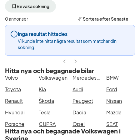
bort
bort
aktivt
aktivt
Bevaka sökning
filter
filter
Uddevalla
Volkswagen
0 annonser
Sortera efter
Senaste
+50
(Tillverkare)
km
Inga resultat hittades
(Plats)
Vi kunde inte hitta några resultat som matchar din
sökning.
Hitta nya och begagnade bilar
Volvo
Volkswagen
Mercedes-Benz
BMW
Toyota
Kia
Audi
Ford
Renault
Škoda
Peugeot
Nissan
Hyundai
Tesla
Dacia
Mazda
Porsche
CUPRA
Opel
SEAT
Hitta nya och begagnade Volkswagen i
Sverige