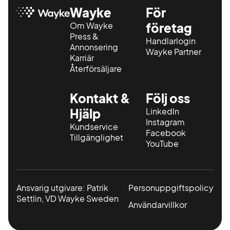
Wayke
För
Om Wayke
företag
Press &
Handlarlogin
Annonsering
Wayke Partner
Karriär
Återförsäljare
Kontakt &
Följ oss
Hjälp
LinkedIn
Instagram
Kundservice
Facebook
Tillgänglighet
YouTube
Ansvarig utgivare: Patrik
Personuppgiftspolicy
Settlin, VD Wayke Sweden
Användarvillkor