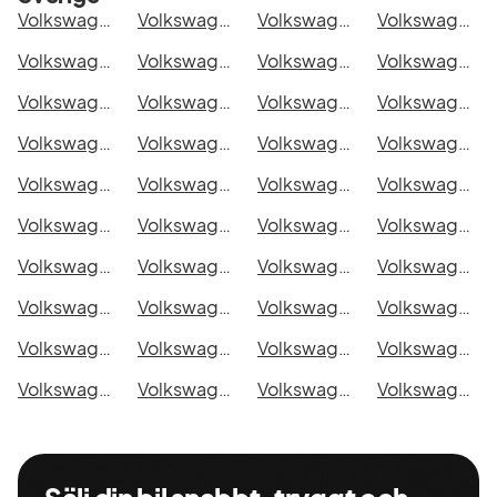
Volkswagen Crafter Chassi Double Cab i Stockholm
Volkswagen Crafter Chassi Double Cab i Göteborg
Volkswagen Crafter Chassi Double Cab i Helsingborg
Volkswagen Crafter Chassi Double Cab i Jönköping
Volkswagen Crafter Chassi Double Cab i Malmö
Volkswagen Crafter Chassi Double Cab i Örebro
Volkswagen Crafter Chassi Double Cab i Norrköping
Volkswagen Crafter Chassi Double Cab i Linköping
Volkswagen Crafter Chassi Double Cab i Uppsala
Volkswagen Crafter Chassi Double Cab i Västerås
Volkswagen Crafter Chassi Double Cab i Halmstad
Volkswagen Crafter Chassi Double Cab i Växjö
Volkswagen Crafter Chassi Double Cab i Eskilstuna
Volkswagen Crafter Chassi Double Cab i Kalmar
Volkswagen Crafter Chassi Double Cab i Karlskrona
Volkswagen Crafter Chassi Double Cab i Karlstad
Volkswagen Crafter Chassi Double Cab i Kristianstad
Volkswagen Crafter Chassi Double Cab i Sundsvall
Volkswagen Crafter Chassi Double Cab i Umeå
Volkswagen Crafter Chassi Double Cab i Varberg
Volkswagen Crafter Chassi Double Cab i Borås
Volkswagen Crafter Chassi Double Cab i Falkenberg
Volkswagen Crafter Chassi Double Cab i Gävle
Volkswagen Crafter Chassi Double Cab i Luleå
Volkswagen Crafter Chassi Double Cab i Lund
Volkswagen Crafter Chassi Double Cab i Mönsterås
Volkswagen Crafter Chassi Double Cab i Uddevalla
Volkswagen Crafter Chassi Double Cab i Västervik
Volkswagen Crafter Chassi Double Cab i Ystad
Volkswagen Crafter Chassi Double Cab i Östersund
Volkswagen Crafter Chassi Double Cab i Borlänge
Volkswagen Crafter Chassi Double Cab i Kiruna
Volkswagen Crafter Chassi Double Cab i Nyköping
Volkswagen Crafter Chassi Double Cab i Oskarshamn
Volkswagen Crafter Chassi Double Cab i Sigtuna
Volkswagen Crafter Chassi Double Cab i Skellefteå
Volkswagen Crafter Chassi Double Cab i Skövde
Volkswagen Crafter Chassi Double Cab i Trollhättan
Volkswagen Crafter Chassi Double Cab i Alingsås
Volkswagen Crafter Chassi Double Cab i Båstad