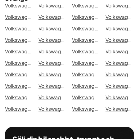
Volkswagen Golf GTI Performance i Stockholm
Volkswagen Golf GTI Performance i Göteborg
Volkswagen Golf GTI Performance i Helsingborg
Volkswagen Golf GTI Performance i Jönköping
Volkswagen Golf GTI Performance i Malmö
Volkswagen Golf GTI Performance i Örebro
Volkswagen Golf GTI Performance i Norrköping
Volkswagen Golf GTI Performance i Linköping
Volkswagen Golf GTI Performance i Uppsala
Volkswagen Golf GTI Performance i Västerås
Volkswagen Golf GTI Performance i Halmstad
Volkswagen Golf GTI Performance i Växjö
Volkswagen Golf GTI Performance i Eskilstuna
Volkswagen Golf GTI Performance i Kalmar
Volkswagen Golf GTI Performance i Karlskrona
Volkswagen Golf GTI Performance i Karlstad
Volkswagen Golf GTI Performance i Kristianstad
Volkswagen Golf GTI Performance i Sundsvall
Volkswagen Golf GTI Performance i Umeå
Volkswagen Golf GTI Performance i Varberg
Volkswagen Golf GTI Performance i Borås
Volkswagen Golf GTI Performance i Falkenberg
Volkswagen Golf GTI Performance i Gävle
Volkswagen Golf GTI Performance i Luleå
Volkswagen Golf GTI Performance i Lund
Volkswagen Golf GTI Performance i Mönsterås
Volkswagen Golf GTI Performance i Uddevalla
Volkswagen Golf GTI Performance i Västervik
Volkswagen Golf GTI Performance i Ystad
Volkswagen Golf GTI Performance i Östersund
Volkswagen Golf GTI Performance i Borlänge
Volkswagen Golf GTI Performance i Kiruna
Volkswagen Golf GTI Performance i Nyköping
Volkswagen Golf GTI Performance i Oskarshamn
Volkswagen Golf GTI Performance i Sigtuna
Volkswagen Golf GTI Performance i Skellefteå
Volkswagen Golf GTI Performance i Skövde
Volkswagen Golf GTI Performance i Trollhättan
Volkswagen Golf GTI Performance i Alingsås
Volkswagen Golf GTI Performance i Båstad