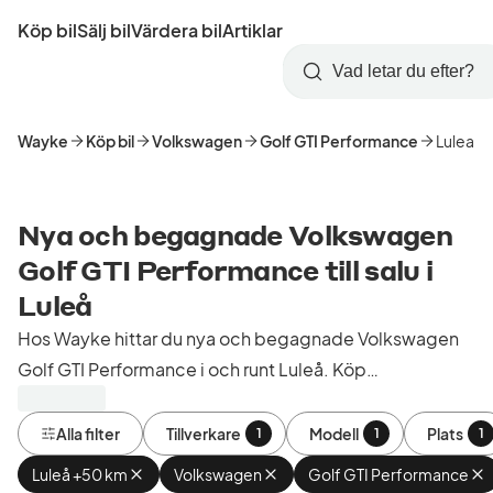
Hoppa
Köp bil
Sälj bil
Värdera bil
Artiklar
till
Skapa
Logga
huvudinnehåll
Startsida
Sök
konto
in
Wayke
Köp bil
Volkswagen
Golf GTI Performance
Lulea
Nya och begagnade Volkswagen
Golf GTI Performance till salu i
Luleå
Hos Wayke hittar du nya och begagnade Volkswagen
Golf GTI Performance i och runt Luleå. Köp
kontrollerade och godkända bilar från bilhandlare i
Sverige.
Alla filter
Tillverkare
Modell
Plats
1
1
1
Luleå +50 km
Ta
Volkswagen
Ta
Golf GTI Performance
T