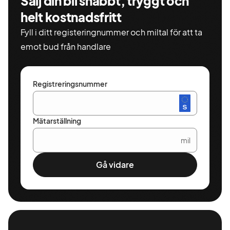
Sälj din bil snabbt, tryggt och
helt kostnadsfritt
Fyll i ditt registeringnummer och miltal för att ta
emot bud från handlare
Registreringsnummer
Mätarställning
mil
Gå vidare