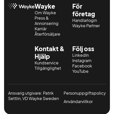
Wayke
För
Om Wayke
företag
Press &
Handlarlogin
Annonsering
Wayke Partner
Karriär
Återförsäljare
Kontakt &
Följ oss
Hjälp
LinkedIn
Instagram
Kundservice
Facebook
Tillgänglighet
YouTube
Ansvarig utgivare: Patrik
Personuppgiftspolicy
Settlin, VD Wayke Sweden
Användarvillkor