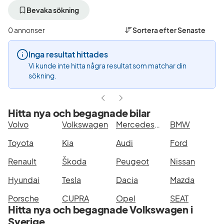
bort
bort
bo
aktivt
aktivt
ak
Bevaka sökning
filter
filter
fil
Luleå
Volkswagen
Go
0 annonser
Sortera efter
Senaste
+50
(Tillverkare)
G
km
P
Inga resultat hittades
(Plats)
(M
Vi kunde inte hitta några resultat som matchar din
sökning.
Hitta nya och begagnade bilar
Volvo
Volkswagen
Mercedes-Benz
BMW
Toyota
Kia
Audi
Ford
Renault
Škoda
Peugeot
Nissan
Hyundai
Tesla
Dacia
Mazda
Porsche
CUPRA
Opel
SEAT
Hitta nya och begagnade Volkswagen i
Sverige