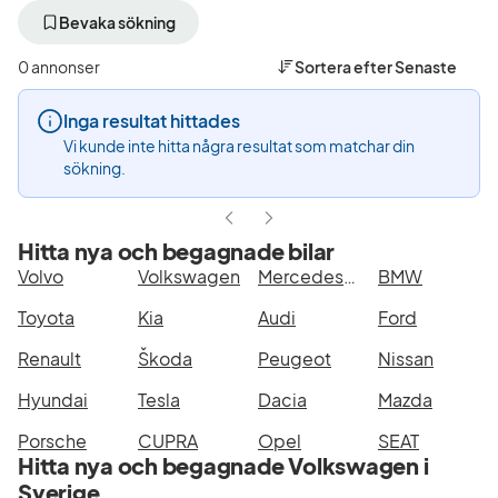
bort
bort
bo
aktivt
aktivt
ak
Bevaka sökning
filter
filter
fil
Växjö
Volkswagen
Go
0 annonser
Sortera efter
Senaste
+50
(Tillverkare)
G
km
P
Inga resultat hittades
(Plats)
(M
Vi kunde inte hitta några resultat som matchar din
sökning.
Hitta nya och begagnade bilar
Volvo
Volkswagen
Mercedes-Benz
BMW
Toyota
Kia
Audi
Ford
Renault
Škoda
Peugeot
Nissan
Hyundai
Tesla
Dacia
Mazda
Porsche
CUPRA
Opel
SEAT
Hitta nya och begagnade Volkswagen i
Sverige