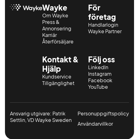
Wayke
För
Om Wayke
företag
Press &
Handlarlogin
Annonsering
Wayke Partner
Karriär
Återförsäljare
Kontakt &
Följ oss
Hjälp
LinkedIn
Instagram
Kundservice
Facebook
Tillgänglighet
YouTube
Ansvarig utgivare: Patrik
Personuppgiftspolicy
Settlin, VD Wayke Sweden
Användarvillkor