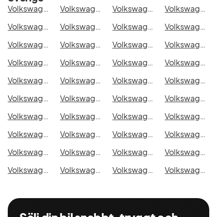
Volkswagen Golf GTI Performance i Stockholm
Volkswagen Golf GTI Performance i Göteborg
Volkswagen Golf GTI Performance i Helsingborg
Volkswagen Golf GTI Performance i Jönköping
Volkswagen Golf GTI Performance i Malmö
Volkswagen Golf GTI Performance i Örebro
Volkswagen Golf GTI Performance i Norrköping
Volkswagen Golf GTI Performance i Linköping
Volkswagen Golf GTI Performance i Uppsala
Volkswagen Golf GTI Performance i Västerås
Volkswagen Golf GTI Performance i Halmstad
Volkswagen Golf GTI Performance i Växjö
Volkswagen Golf GTI Performance i Eskilstuna
Volkswagen Golf GTI Performance i Kalmar
Volkswagen Golf GTI Performance i Karlskrona
Volkswagen Golf GTI Performance i Karlstad
Volkswagen Golf GTI Performance i Kristianstad
Volkswagen Golf GTI Performance i Sundsvall
Volkswagen Golf GTI Performance i Umeå
Volkswagen Golf GTI Performance i Varberg
Volkswagen Golf GTI Performance i Borås
Volkswagen Golf GTI Performance i Falkenberg
Volkswagen Golf GTI Performance i Gävle
Volkswagen Golf GTI Performance i Luleå
Volkswagen Golf GTI Performance i Lund
Volkswagen Golf GTI Performance i Mönsterås
Volkswagen Golf GTI Performance i Uddevalla
Volkswagen Golf GTI Performance i Västervik
Volkswagen Golf GTI Performance i Ystad
Volkswagen Golf GTI Performance i Östersund
Volkswagen Golf GTI Performance i Borlänge
Volkswagen Golf GTI Performance i Kiruna
Volkswagen Golf GTI Performance i Nyköping
Volkswagen Golf GTI Performance i Oskarshamn
Volkswagen Golf GTI Performance i Sigtuna
Volkswagen Golf GTI Performance i Skellefteå
Volkswagen Golf GTI Performance i Skövde
Volkswagen Golf GTI Performance i Trollhättan
Volkswagen Golf GTI Performance i Alingsås
Volkswagen Golf GTI Performance i Båstad