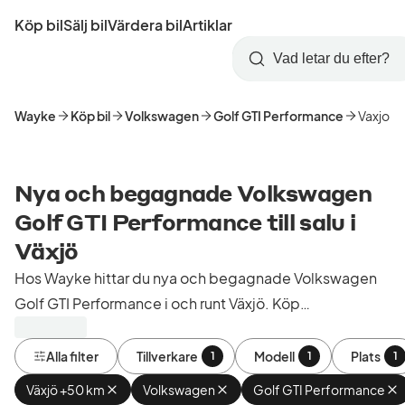
Hoppa
Köp bil
Sälj bil
Värdera bil
Artiklar
till
Skapa
Logga
huvudinnehåll
Startsida
Sök
konto
in
Wayke
Köp bil
Volkswagen
Golf GTI Performance
Vaxjo
Nya och begagnade Volkswagen
Golf GTI Performance till salu i
Växjö
Hos Wayke hittar du nya och begagnade Volkswagen
Golf GTI Performance i och runt Växjö. Köp
kontrollerade och godkända bilar från bilhandlare i
Sverige.
Alla filter
Tillverkare
Modell
Plats
1
1
1
Växjö +50 km
Ta
Volkswagen
Ta
Golf GTI Performance
T