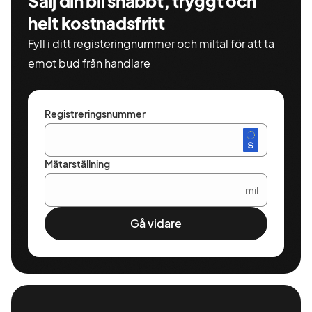
Sälj din bil snabbt, tryggt och
helt kostnadsfritt
Fyll i ditt registeringnummer och miltal för att ta
emot bud från handlare
Registreringsnummer
Mätarställning
mil
Gå vidare