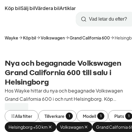
Hoppa
Köp bil
Sälj bil
Värdera bil
Artiklar
till
Skapa
Logga
huvudinnehåll
Startsida
Sök
konto
in
Wayke
Köp bil
Volkswagen
Grand California 600
Helsingb
Nya och begagnade Volkswagen
Grand California 600 till salu i
Helsingborg
Hos Wayke hittar du nya och begagnade Volkswagen
Grand California 600 i och runt Helsingborg. Köp
kontrollerade och godkända bilar från bilhandlare i
Sverige.
Alla filter
Tillverkare
Modell
Plats
1
1
1
Helsingborg +50 km
Ta
Volkswagen
Ta
Grand California 