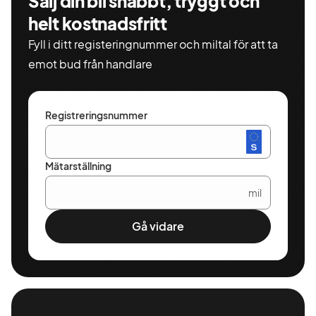
Sälj din bil snabbt, tryggt och
helt kostnadsfritt
Fyll i ditt registeringnummer och miltal för att ta
emot bud från handlare
Registreringsnummer
Mätarställning
mil
Gå vidare