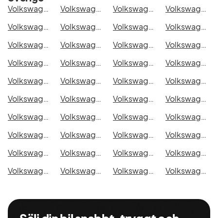
Volkswagen Grand California 600 i Stockholm
Volkswagen Grand California 600 i Göteborg
Volkswagen Grand California 600 i Helsingborg
Volkswagen Grand California 600 i Jönköping
Volkswagen Grand California 600 i Malmö
Volkswagen Grand California 600 i Örebro
Volkswagen Grand California 600 i Norrköping
Volkswagen Grand California 600 i Linköping
Volkswagen Grand California 600 i Uppsala
Volkswagen Grand California 600 i Västerås
Volkswagen Grand California 600 i Halmstad
Volkswagen Grand California 600 i Växjö
Volkswagen Grand California 600 i Eskilstuna
Volkswagen Grand California 600 i Kalmar
Volkswagen Grand California 600 i Karlskrona
Volkswagen Grand California 600 i Karlstad
Volkswagen Grand California 600 i Kristianstad
Volkswagen Grand California 600 i Sundsvall
Volkswagen Grand California 600 i Umeå
Volkswagen Grand California 600 i Varberg
Volkswagen Grand California 600 i Borås
Volkswagen Grand California 600 i Falkenberg
Volkswagen Grand California 600 i Gävle
Volkswagen Grand California 600 i Luleå
Volkswagen Grand California 600 i Lund
Volkswagen Grand California 600 i Mönsterås
Volkswagen Grand California 600 i Uddevalla
Volkswagen Grand California 600 i Västervik
Volkswagen Grand California 600 i Ystad
Volkswagen Grand California 600 i Östersund
Volkswagen Grand California 600 i Borlänge
Volkswagen Grand California 600 i Kiruna
Volkswagen Grand California 600 i Nyköping
Volkswagen Grand California 600 i Oskarshamn
Volkswagen Grand California 600 i Sigtuna
Volkswagen Grand California 600 i Skellefteå
Volkswagen Grand California 600 i Skövde
Volkswagen Grand California 600 i Trollhättan
Volkswagen Grand California 600 i Alingsås
Volkswagen Grand California 600 i Båstad