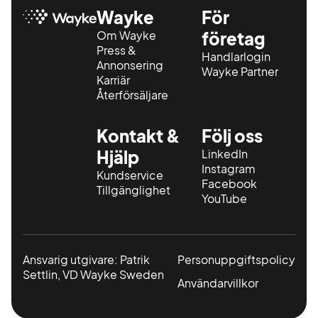
Wayke
För
Om Wayke
företag
Press &
Handlarlogin
Annonsering
Wayke Partner
Karriär
Återförsäljare
Kontakt &
Följ oss
Hjälp
LinkedIn
Instagram
Kundservice
Facebook
Tillgänglighet
YouTube
Ansvarig utgivare: Patrik
Personuppgiftspolicy
Settlin, VD Wayke Sweden
Användarvillkor