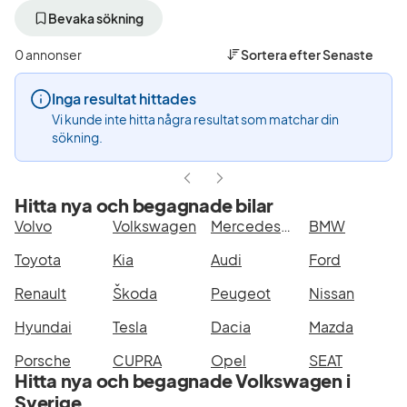
bort
bort
aktivt
aktivt
Bevaka sökning
filter
filter
Helsingborg
Volkswagen
0 annonser
Sortera efter
Senaste
+50
(Tillverkare)
km
Inga resultat hittades
(Plats)
Vi kunde inte hitta några resultat som matchar din
sökning.
Hitta nya och begagnade bilar
Volvo
Volkswagen
Mercedes-Benz
BMW
Toyota
Kia
Audi
Ford
Renault
Škoda
Peugeot
Nissan
Hyundai
Tesla
Dacia
Mazda
Porsche
CUPRA
Opel
SEAT
Hitta nya och begagnade Volkswagen i
Sverige