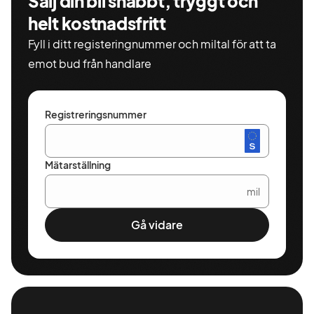
Sälj din bil snabbt, tryggt och
helt kostnadsfritt
Fyll i ditt registeringnummer och miltal för att ta
emot bud från handlare
Registreringsnummer
Mätarställning
mil
Gå vidare