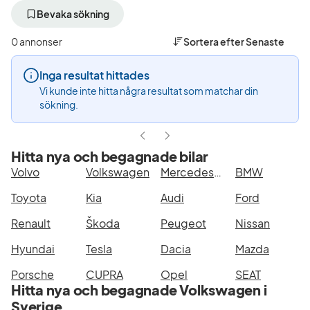
bort
bort
bo
aktivt
aktivt
ak
Bevaka sökning
filter
filter
fil
Kiruna
Volkswagen
G
0 annonser
Sortera efter
Senaste
+50
(Tillverkare)
Ca
km
6
Inga resultat hittades
(Plats)
(M
Vi kunde inte hitta några resultat som matchar din
sökning.
Hitta nya och begagnade bilar
Volvo
Volkswagen
Mercedes-Benz
BMW
Toyota
Kia
Audi
Ford
Renault
Škoda
Peugeot
Nissan
Hyundai
Tesla
Dacia
Mazda
Porsche
CUPRA
Opel
SEAT
Hitta nya och begagnade Volkswagen i
Sverige