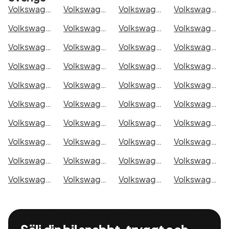
Volkswagen Grand California 600 i Stockholm
Volkswagen Grand California 600 i Göteborg
Volkswagen Grand California 600 i Helsingborg
Volkswagen Grand California 600 i Jönköping
Volkswagen Grand California 600 i Malmö
Volkswagen Grand California 600 i Örebro
Volkswagen Grand California 600 i Norrköping
Volkswagen Grand California 600 i Linköping
Volkswagen Grand California 600 i Uppsala
Volkswagen Grand California 600 i Västerås
Volkswagen Grand California 600 i Halmstad
Volkswagen Grand California 600 i Växjö
Volkswagen Grand California 600 i Eskilstuna
Volkswagen Grand California 600 i Kalmar
Volkswagen Grand California 600 i Karlskrona
Volkswagen Grand California 600 i Karlstad
Volkswagen Grand California 600 i Kristianstad
Volkswagen Grand California 600 i Sundsvall
Volkswagen Grand California 600 i Umeå
Volkswagen Grand California 600 i Varberg
Volkswagen Grand California 600 i Borås
Volkswagen Grand California 600 i Falkenberg
Volkswagen Grand California 600 i Gävle
Volkswagen Grand California 600 i Luleå
Volkswagen Grand California 600 i Lund
Volkswagen Grand California 600 i Mönsterås
Volkswagen Grand California 600 i Uddevalla
Volkswagen Grand California 600 i Västervik
Volkswagen Grand California 600 i Ystad
Volkswagen Grand California 600 i Östersund
Volkswagen Grand California 600 i Borlänge
Volkswagen Grand California 600 i Kiruna
Volkswagen Grand California 600 i Nyköping
Volkswagen Grand California 600 i Oskarshamn
Volkswagen Grand California 600 i Sigtuna
Volkswagen Grand California 600 i Skellefteå
Volkswagen Grand California 600 i Skövde
Volkswagen Grand California 600 i Trollhättan
Volkswagen Grand California 600 i Alingsås
Volkswagen Grand California 600 i Båstad