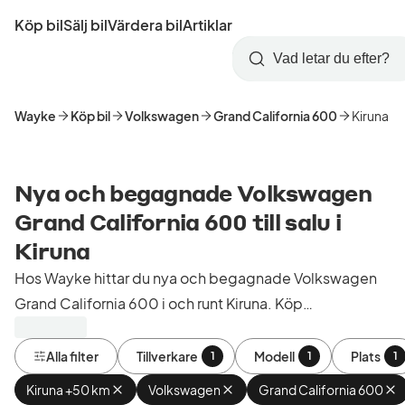
Hoppa
Köp bil
Sälj bil
Värdera bil
Artiklar
till
Skapa
Logga
huvudinnehåll
Startsida
Sök
konto
in
Wayke
Köp bil
Volkswagen
Grand California 600
Kiruna
Nya och begagnade Volkswagen
Grand California 600 till salu i
Kiruna
Hos Wayke hittar du nya och begagnade Volkswagen
Grand California 600 i och runt Kiruna. Köp
kontrollerade och godkända bilar från bilhandlare i
Sverige.
Alla filter
Tillverkare
Modell
Plats
1
1
1
Kiruna +50 km
Ta
Volkswagen
Ta
Grand California 600
Ta