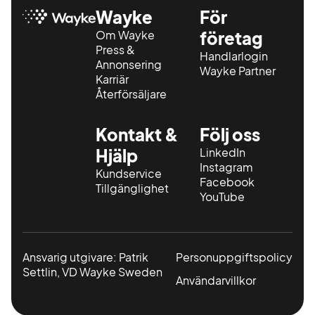
Wayke
För
Om Wayke
företag
Press &
Handlarlogin
Annonsering
Wayke Partner
Karriär
Återförsäljare
Kontakt &
Följ oss
Hjälp
LinkedIn
Instagram
Kundservice
Facebook
Tillgänglighet
YouTube
Ansvarig utgivare: Patrik
Personuppgiftspolicy
Settlin, VD Wayke Sweden
Användarvillkor