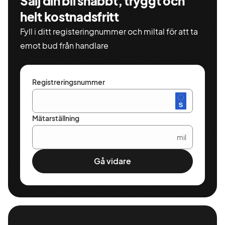
Sälj din bil snabbt, tryggt och
helt kostnadsfritt
Fyll i ditt registeringnummer och miltal för att ta
emot bud från handlare
Registreringsnummer
Mätarställning
mil
Gå vidare