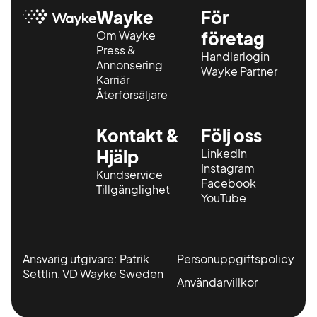
Wayke
För
Om Wayke
företag
Press &
Handlarlogin
Annonsering
Wayke Partner
Karriär
Återförsäljare
Kontakt &
Följ oss
Hjälp
LinkedIn
Instagram
Kundservice
Facebook
Tillgänglighet
YouTube
Ansvarig utgivare: Patrik
Personuppgiftspolicy
Settlin, VD Wayke Sweden
Användarvillkor