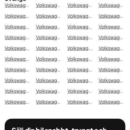
Volkswagen Grand California 600 i Stockholm
Volkswagen Grand California 600 i Göteborg
Volkswagen Grand California 600 i Helsingborg
Volkswagen Grand California 600 i Jönköping
Volkswagen Grand California 600 i Malmö
Volkswagen Grand California 600 i Örebro
Volkswagen Grand California 600 i Norrköping
Volkswagen Grand California 600 i Linköping
Volkswagen Grand California 600 i Uppsala
Volkswagen Grand California 600 i Västerås
Volkswagen Grand California 600 i Halmstad
Volkswagen Grand California 600 i Växjö
Volkswagen Grand California 600 i Eskilstuna
Volkswagen Grand California 600 i Kalmar
Volkswagen Grand California 600 i Karlskrona
Volkswagen Grand California 600 i Karlstad
Volkswagen Grand California 600 i Kristianstad
Volkswagen Grand California 600 i Sundsvall
Volkswagen Grand California 600 i Umeå
Volkswagen Grand California 600 i Varberg
Volkswagen Grand California 600 i Borås
Volkswagen Grand California 600 i Falkenberg
Volkswagen Grand California 600 i Gävle
Volkswagen Grand California 600 i Luleå
Volkswagen Grand California 600 i Lund
Volkswagen Grand California 600 i Mönsterås
Volkswagen Grand California 600 i Uddevalla
Volkswagen Grand California 600 i Västervik
Volkswagen Grand California 600 i Ystad
Volkswagen Grand California 600 i Östersund
Volkswagen Grand California 600 i Borlänge
Volkswagen Grand California 600 i Kiruna
Volkswagen Grand California 600 i Nyköping
Volkswagen Grand California 600 i Oskarshamn
Volkswagen Grand California 600 i Sigtuna
Volkswagen Grand California 600 i Skellefteå
Volkswagen Grand California 600 i Skövde
Volkswagen Grand California 600 i Trollhättan
Volkswagen Grand California 600 i Alingsås
Volkswagen Grand California 600 i Båstad