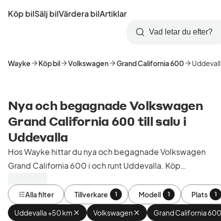
Hoppa
Köp bil
Sälj bil
Värdera bil
Artiklar
till
Skapa
Logga
huvudinnehåll
Startsida
Sök
konto
in
Wayke
Köp bil
Volkswagen
Grand California 600
Uddevall
Nya och begagnade Volkswagen
Grand California 600 till salu i
Uddevalla
Hos Wayke hittar du nya och begagnade Volkswagen
Grand California 600 i och runt Uddevalla. Köp
kontrollerade och godkända bilar från bilhandlare i
Sverige.
Alla filter
Tillverkare
Modell
Plats
1
1
1
Uddevalla +50 km
Ta
Volkswagen
Ta
Grand California 60