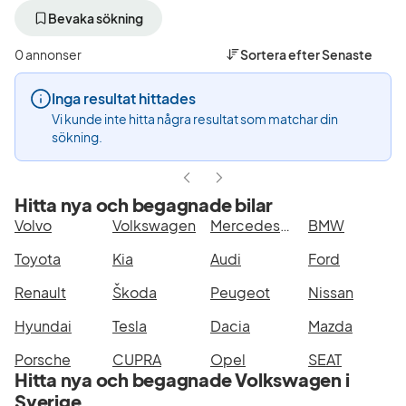
bort
bort
aktivt
aktivt
Bevaka sökning
filter
filter
Uddevalla
Volkswagen
0 annonser
Sortera efter
Senaste
+50
(Tillverkare)
km
Inga resultat hittades
(Plats)
Vi kunde inte hitta några resultat som matchar din
sökning.
Hitta nya och begagnade bilar
Volvo
Volkswagen
Mercedes-Benz
BMW
Toyota
Kia
Audi
Ford
Renault
Škoda
Peugeot
Nissan
Hyundai
Tesla
Dacia
Mazda
Porsche
CUPRA
Opel
SEAT
Hitta nya och begagnade Volkswagen i
Sverige