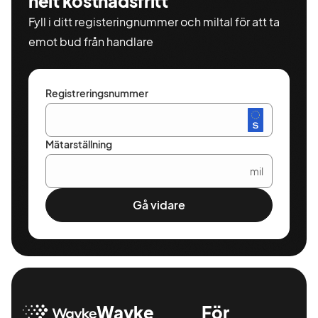
helt kostnadsfritt
Fyll i ditt registeringnummer och miltal för att ta
emot bud från handlare
Registreringsnummer
Mätarställning
mil
Gå vidare
Wayke
För