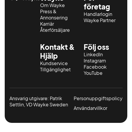
Om Wayke
företag
Press &
Handlarlogin
Annonsering
Wayke Partner
Karriär
Återförsäljare
Kontakt &
Följ oss
Hjälp
LinkedIn
Instagram
Kundservice
Facebook
Tillgänglighet
YouTube
Ansvarig utgivare: Patrik
Personuppgiftspolicy
Settlin, VD Wayke Sweden
Användarvillkor