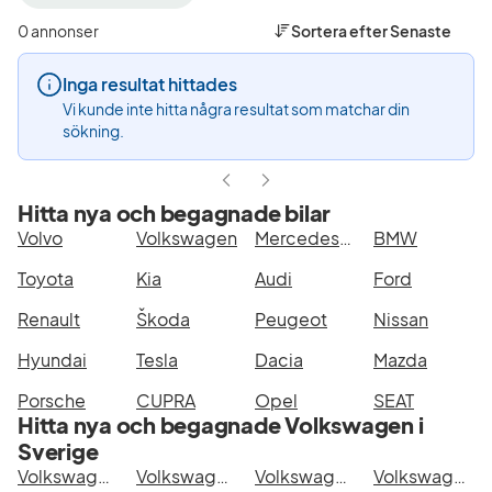
filter
filter
filter
Malmö
Volkswagen
ID.3
0 annonser
Sortera efter
Senaste
+50
(Tillverkare)
Pro
km
Edition
Inga resultat hittades
(Plats)
(Modell
Vi kunde inte hitta några resultat som matchar din
sökning.
Hitta nya och begagnade bilar
Volvo
Volkswagen
Mercedes-Benz
BMW
Toyota
Kia
Audi
Ford
Renault
Škoda
Peugeot
Nissan
Hyundai
Tesla
Dacia
Mazda
Porsche
CUPRA
Opel
SEAT
Hitta nya och begagnade Volkswagen i
Sverige
Volkswagen ID.3 Pro Edition i Stockholm
Volkswagen ID.3 Pro Edition i Göteborg
Volkswagen ID.3 Pro Edition i Helsingborg
Volkswagen ID.3 Pro Edition i Jönköping