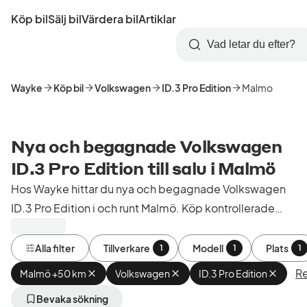
Hoppa
Köp bil
Sälj bil
Värdera bil
Artiklar
till
Skapa
Logga
huvudinnehåll
Startsida
Sök
konto
in
Wayke
Köp bil
Volkswagen
ID.3 Pro Edition
Malmo
Nya och begagnade Volkswagen
ID.3 Pro Edition till salu i Malmö
Hos Wayke hittar du nya och begagnade Volkswagen
ID.3 Pro Edition i och runt Malmö. Köp kontrollerade
och godkända bilar från bilhandlare i Sverige.
Alla filter
Tillverkare
Modell
Plats
1
1
1
Re
Malmö +50 km
Ta
Volkswagen
Ta
ID.3 Pro Edition
Ta
bort
bort
bort
aktivt
aktivt
aktivt
Bevaka sökning