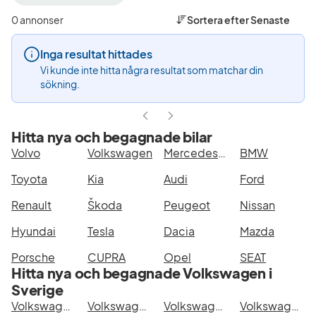
filter
filter
filter
Varberg
Volkswagen
ID.3
0 annonser
Sortera efter
Senaste
+50
(Tillverkare)
Pro
km
Editio
Inga resultat hittades
(Plats)
(Mode
Vi kunde inte hitta några resultat som matchar din
sökning.
Hitta nya och begagnade bilar
Volvo
Volkswagen
Mercedes-Benz
BMW
Toyota
Kia
Audi
Ford
Renault
Škoda
Peugeot
Nissan
Hyundai
Tesla
Dacia
Mazda
Porsche
CUPRA
Opel
SEAT
Hitta nya och begagnade Volkswagen i
Sverige
Volkswagen ID.3 Pro Edition i Stockholm
Volkswagen ID.3 Pro Edition i Göteborg
Volkswagen ID.3 Pro Edition i Helsingborg
Volkswagen ID.3 Pro Edition i Jönköping