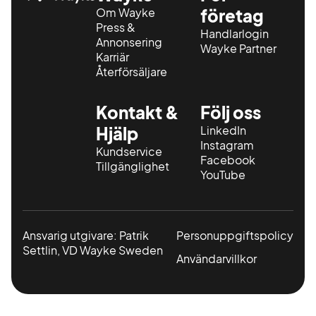
Om Wayke
företag
Press &
Handlarlogin
Annonsering
Wayke Partner
Karriär
Återförsäljare
Kontakt &
Följ oss
Hjälp
LinkedIn
Instagram
Kundservice
Facebook
Tillgänglighet
YouTube
Ansvarig utgivare: Patrik
Personuppgiftspolicy
Settlin, VD Wayke Sweden
Användarvillkor