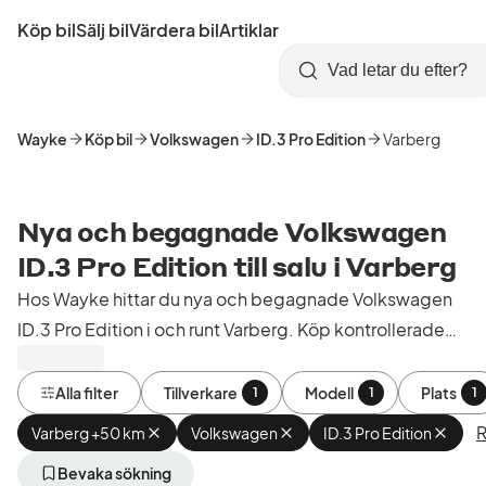
Hoppa
Köp bil
Sälj bil
Värdera bil
Artiklar
till
Skapa
Logga
huvudinnehåll
Startsida
Sök
konto
in
Wayke
Köp bil
Volkswagen
ID.3 Pro Edition
Varberg
Nya och begagnade Volkswagen
ID.3 Pro Edition till salu i Varberg
Hos Wayke hittar du nya och begagnade Volkswagen
ID.3 Pro Edition i och runt Varberg. Köp kontrollerade
och godkända bilar från bilhandlare i Sverige.
Alla filter
Tillverkare
Modell
Plats
1
1
1
R
Varberg +50 km
Ta
Volkswagen
Ta
ID.3 Pro Edition
Ta
bort
bort
bort
aktivt
aktivt
aktivt
Bevaka sökning