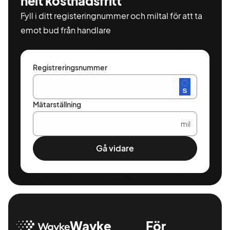
helt kostnadsfritt
Fyll i ditt registeringnummer och miltal för att ta
emot bud från handlare
Registreringsnummer
Mätarställning
mil
Gå vidare
Wayke
För