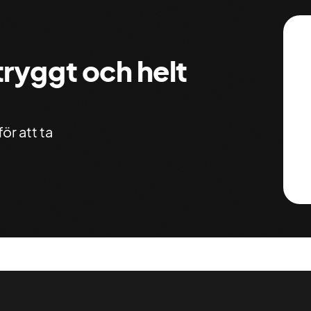
 tryggt och helt
ör att ta