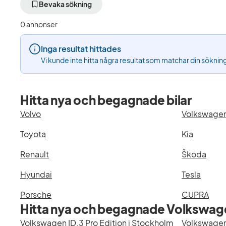
aktivt
aktivt
Bevaka sökning
filter
filter
Trollhättan
Volkswagen
0 annonser
+50
(Tillverkare)
km
Inga resultat hittades
(Plats)
Vi kunde inte hitta några resultat som matchar din söknin
Hitta nya och begagnade bilar
Volvo
Volkswage
Toyota
Kia
Renault
Škoda
Hyundai
Tesla
Porsche
CUPRA
Hitta nya och begagnade Volkswage
Volkswagen ID.3 Pro Edition i Stockholm
Volkswagen 