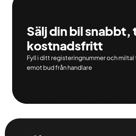
Sälj din bil snabbt,
kostnadsfritt
Fyll i ditt registeringnummer och miltal f
emot bud från handlare