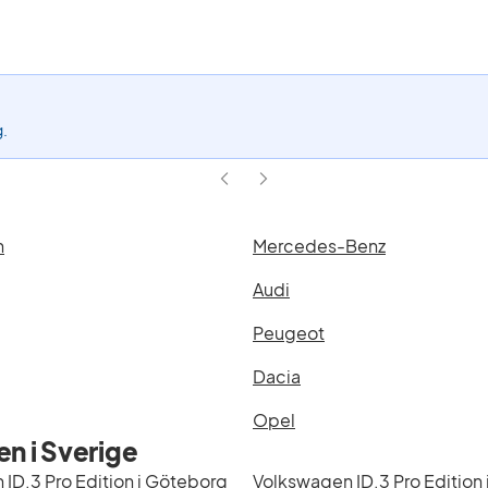
aktivt
filter
ID.3
Pro
Edition
(Modell)
g.
n
Mercedes-Benz
Audi
Peugeot
Dacia
Opel
n i Sverige
ID.3 Pro Edition i Göteborg