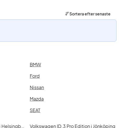
Sortera efter
senaste
BMW
Ford
Nissan
Mazda
SEAT
Volkswagen ID.3 Pro Edition i Helsingborg
Volkswagen ID.3 Pro Edition i Jönköping