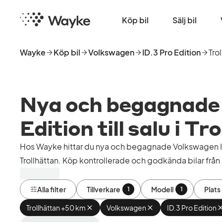
Hoppa
Startsida
till
Köp bil
Sälj bil
huvudinnehåll
Wayke
Köp bil
Volkswagen
ID.3 Pro Edition
Tro
Nya och begagnade 
Edition till salu i Tr
Hos Wayke hittar du nya och begagnade Volkswagen ID.
Trollhättan. Köp kontrollerade och godkända bilar från 
Alla filter
Tillverkare
Modell
Plats
1
1
Trollhättan +50 km
Ta
Volkswagen
Ta
ID.3 Pro Edition
bort
bort