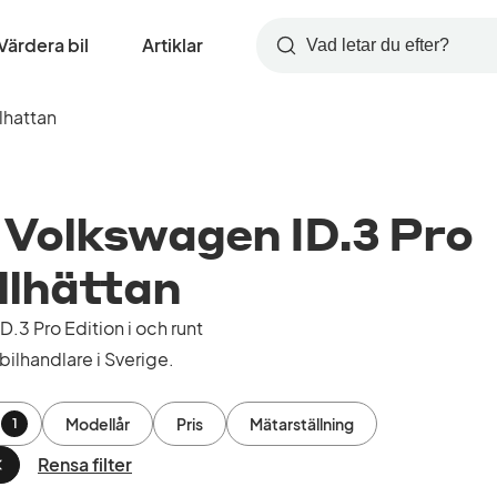
Värdera bil
Artiklar
Sök
llhattan
Volkswagen ID.3 Pro
ollhättan
3 Pro Edition i och runt
bilhandlare i Sverige.
Modellår
Pris
Mätarställning
1
Rensa filter
Ta
bort