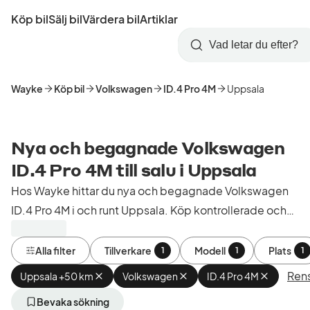
Hoppa
Köp bil
Sälj bil
Värdera bil
Artiklar
till
Skapa
Logga
huvudinnehåll
Startsida
Sök
konto
in
Wayke
Köp bil
Volkswagen
ID.4 Pro 4M
Uppsala
Nya och begagnade Volkswagen
ID.4 Pro 4M till salu i Uppsala
Hos Wayke hittar du nya och begagnade Volkswagen
ID.4 Pro 4M i och runt Uppsala. Köp kontrollerade och
godkända bilar från bilhandlare i Sverige.
Alla filter
Tillverkare
Modell
Plats
1
1
1
Rens
Uppsala +50 km
Ta
Volkswagen
Ta
ID.4 Pro 4M
Ta
bort
bort
bort
aktivt
aktivt
aktivt
Bevaka sökning