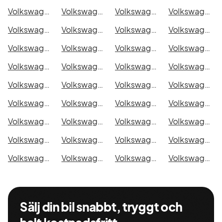
Volkswagen ID.4 Pro 4M i Malmö
Volkswagen ID.4 Pro 4M i Örebro
Volkswagen ID.4 Pro 4M i Norrköping
Volkswagen ID.4 Pro 4M i Linköping
Volkswagen ID.4 Pro 4M i Uppsala
Volkswagen ID.4 Pro 4M i Västerås
Volkswagen ID.4 Pro 4M i Halmstad
Volkswagen ID.4 Pro 4M i Växjö
Volkswagen ID.4 Pro 4M i Eskilstuna
Volkswagen ID.4 Pro 4M i Kalmar
Volkswagen ID.4 Pro 4M i Karlskrona
Volkswagen ID.4 Pro 4M i Karlstad
Volkswagen ID.4 Pro 4M i Kristianstad
Volkswagen ID.4 Pro 4M i Sundsvall
Volkswagen ID.4 Pro 4M i Umeå
Volkswagen ID.4 Pro 4M i Varberg
Volkswagen ID.4 Pro 4M i Borås
Volkswagen ID.4 Pro 4M i Falkenberg
Volkswagen ID.4 Pro 4M i Gävle
Volkswagen ID.4 Pro 4M i Luleå
Volkswagen ID.4 Pro 4M i Lund
Volkswagen ID.4 Pro 4M i Mönsterås
Volkswagen ID.4 Pro 4M i Uddevalla
Volkswagen ID.4 Pro 4M i Västervik
Volkswagen ID.4 Pro 4M i Ystad
Volkswagen ID.4 Pro 4M i Östersund
Volkswagen ID.4 Pro 4M i Borlänge
Volkswagen ID.4 Pro 4M i Kiruna
Volkswagen ID.4 Pro 4M i Nyköping
Volkswagen ID.4 Pro 4M i Oskarshamn
Volkswagen ID.4 Pro 4M i Sigtuna
Volkswagen ID.4 Pro 4M i Skellefteå
Volkswagen ID.4 Pro 4M i Skövde
Volkswagen ID.4 Pro 4M i Trollhättan
Volkswagen ID.4 Pro 4M i Alingsås
Volkswagen ID.4 Pro 4M i Båstad
Sälj din bil snabbt, tryggt och