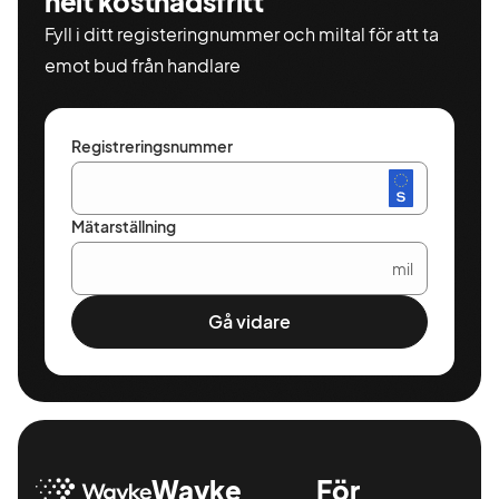
helt kostnadsfritt
Fyll i ditt registeringnummer och miltal för att ta
emot bud från handlare
Registreringsnummer
Mätarställning
mil
Gå vidare
Wayke
För