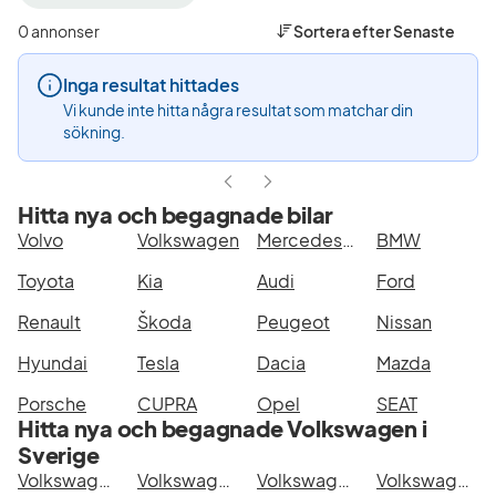
filter
filter
filter
Uppsala
Volkswagen
ID.4
0 annonser
Sortera efter
Senaste
+50
(Tillverkare)
Pro
km
4M
Inga resultat hittades
(Plats)
(Modell)
Vi kunde inte hitta några resultat som matchar din
sökning.
Hitta nya och begagnade bilar
Volvo
Volkswagen
Mercedes-Benz
BMW
Toyota
Kia
Audi
Ford
Renault
Škoda
Peugeot
Nissan
Hyundai
Tesla
Dacia
Mazda
Porsche
CUPRA
Opel
SEAT
Hitta nya och begagnade Volkswagen i
Sverige
Volkswagen ID.4 Pro 4M i Stockholm
Volkswagen ID.4 Pro 4M i Göteborg
Volkswagen ID.4 Pro 4M i Helsingborg
Volkswagen ID.4 Pro 4M i Jönköping