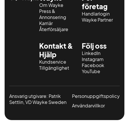
Om Wayke
företag
Press &
Handlarlogin
Annonsering
Wayke Partner
Karriär
Återförsäljare
Kontakt &
Följ oss
Hjälp
LinkedIn
Instagram
Kundservice
Facebook
Tillgänglighet
YouTube
Ansvarig utgivare: Patrik
Personuppgiftspolicy
Settlin, VD Wayke Sweden
Användarvillkor