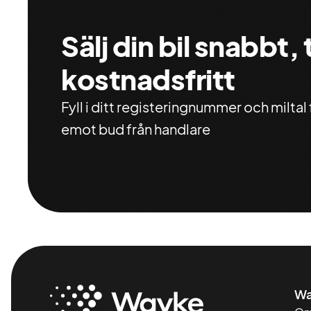
Sälj din bil snabbt,
kostnadsfritt
Fyll i ditt registeringnummer och miltal f
emot bud från handlare
Wa