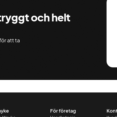
 tryggt och helt
ör att ta
yke
För företag
Kont