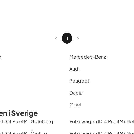
1
n
Mercedes-Benz
Audi
Peugeot
Dacia
Opel
n i Sverige
 ID.4 Pro 4M i Göteborg
Volkswagen ID.4 Pro 4M i He
ID.4 Pro 4M i Örebro
Volkswagen ID.4 Pro 4M i No