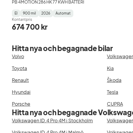
PB 4MOTION 286 HK 77 KWH BATTERI
El
900 mil
2026
Automat
Fuel
Mätarställning
Model
Gearbox
:
Kontantpris
Type
Year
Type
:
:
:
674 700 kr
Hitta nya och begagnade bilar
Volvo
Volkswage
Toyota
Kia
Renault
Škoda
Hyundai
Tesla
Porsche
CUPRA
Hitta nya och begagnade Volkswage
Volkswagen ID.4 Pro 4M i Stockholm
Volkswagen
Volkswagen ID.4 Pro 4M i Malmö
Volkswagen 