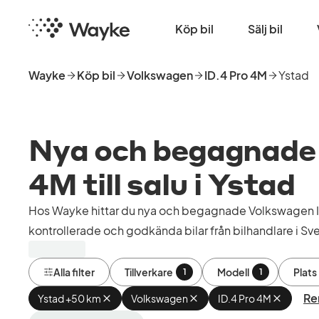
Hoppa
Startsida
till
Köp bil
Sälj bil
huvudinnehåll
Wayke
Köp bil
Volkswagen
ID.4 Pro 4M
Ystad
Nya och begagnade 
4M till salu i Ystad
Hos Wayke hittar du nya och begagnade Volkswagen ID
kontrollerade och godkända bilar från bilhandlare i Sve
Alla filter
Tillverkare
Modell
Plats
1
1
Ren
Ystad +50 km
Ta
Volkswagen
Ta
ID.4 Pro 4M
Ta
bort
bort
bort