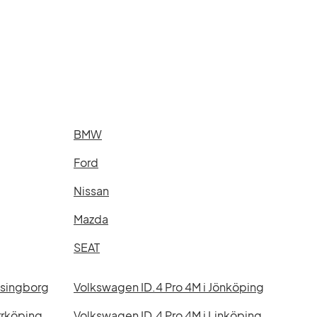
BMW
Ford
Nissan
Mazda
SEAT
lsingborg
Volkswagen ID.4 Pro 4M i Jönköping
rrköping
Volkswagen ID.4 Pro 4M i Linköping