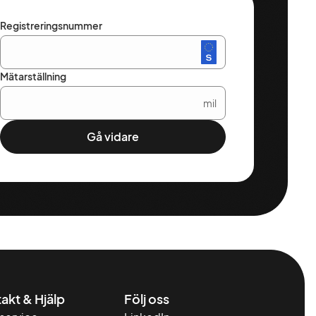
Registreringsnummer
Mätarställning
mil
Gå vidare
akt & Hjälp
Följ oss