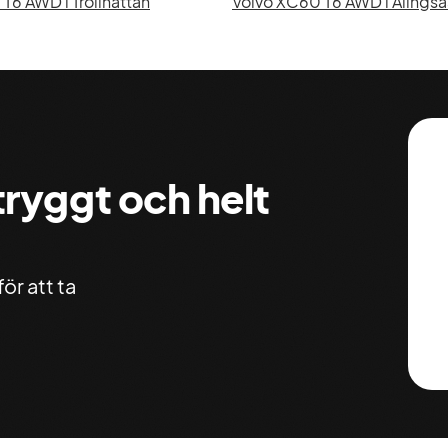
T6 AWD i Trollhättan
Volvo XC60 T6 AWD i Alingså
 tryggt och helt
ör att ta