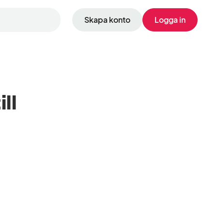
Skapa konto
Logga in
ll