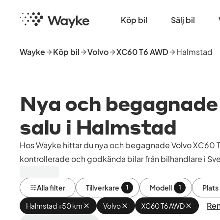
Hoppa
Startsida
till
Köp bil
Sälj bil
huvudinnehåll
Wayke
Köp bil
Volvo
XC60 T6 AWD
Halmstad
Nya och begagnade 
salu i Halmstad
Hos Wayke hittar du nya och begagnade Volvo XC60 T
kontrollerade och godkända bilar från bilhandlare i Sve
Alla filter
Tillverkare
Modell
Plats
1
1
Ren
Halmstad +50 km
Ta
Volvo
Ta
XC60 T6 AWD
Ta
bort
bort
bort