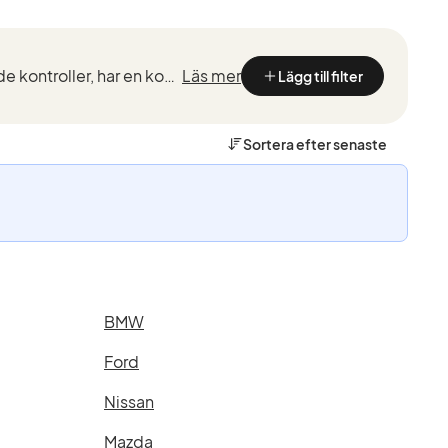
Volvo Selekt är begagnade bilar hos auktoriserade Volvohandlare. De har genomgått omfattande kontroller, har en komplett servicehistorik och rikstäckande garanti.
Läs mer
Lägg till filter
Sortera efter
senaste
BMW
Ford
Nissan
Mazda