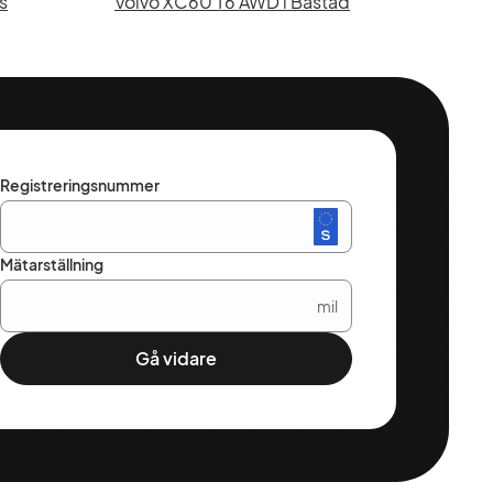
s
Volvo XC60 T6 AWD i Båstad
Registreringsnummer
Mätarställning
mil
Gå vidare