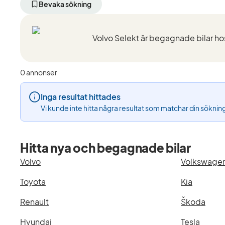
aktivt
aktivt
aktivt
Bevaka sökning
filter
filter
filter
Halmstad
Volvo
XC60
+50
(Tillverkare)
T6
km
AWD
(Plats)
(Modell)
0 annonser
Inga resultat hittades
Vi kunde inte hitta några resultat som matchar din söknin
Hitta nya och begagnade bilar
Volvo
Volkswage
Toyota
Kia
Renault
Škoda
Hyundai
Tesla