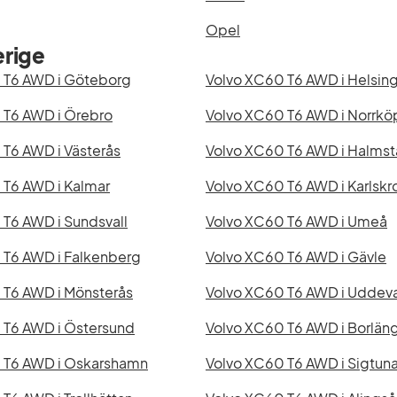
Opel
erige
 T6 AWD i Göteborg
Volvo XC60 T6 AWD i Helsin
 T6 AWD i Örebro
Volvo XC60 T6 AWD i Norrkö
T6 AWD i Västerås
Volvo XC60 T6 AWD i Halms
 T6 AWD i Kalmar
Volvo XC60 T6 AWD i Karlskr
T6 AWD i Sundsvall
Volvo XC60 T6 AWD i Umeå
 T6 AWD i Falkenberg
Volvo XC60 T6 AWD i Gävle
 T6 AWD i Mönsterås
Volvo XC60 T6 AWD i Uddeva
 T6 AWD i Östersund
Volvo XC60 T6 AWD i Borlän
 T6 AWD i Oskarshamn
Volvo XC60 T6 AWD i Sigtun