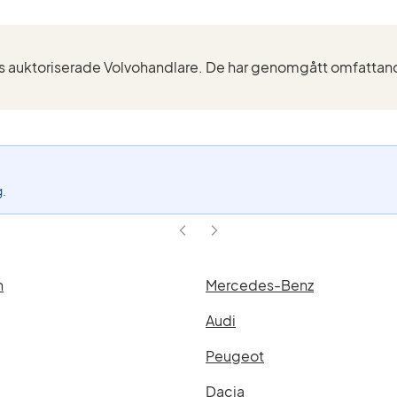
g.
n
Mercedes-Benz
Audi
Peugeot
Dacia