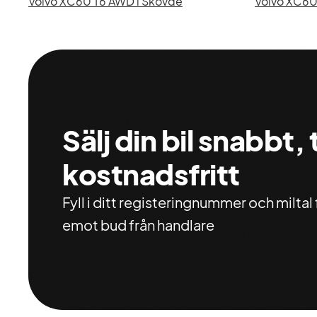
Volvo XC60 T6 AWD i Skövde
Volvo XC60 
Sälj din bil snabbt,
kostnadsfritt
Fyll i ditt registeringnummer och miltal f
emot bud från handlare