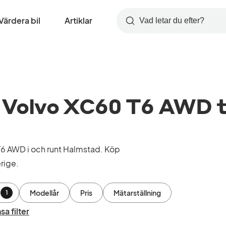
Värdera bil
Artiklar
Sök
Volvo XC60 T6 AWD ti
6 AWD i och runt Halmstad. Köp
rige.
Modellår
Pris
Mätarställning
1
sa filter