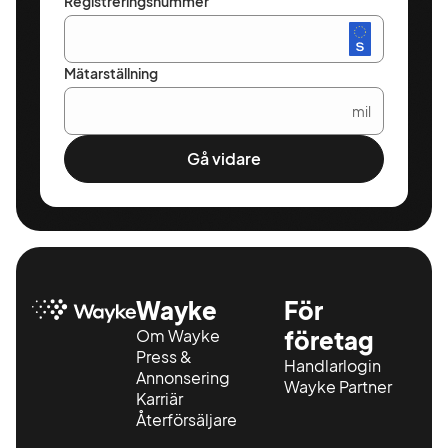
Registreringsnummer
Mätarställning
mil
Gå vidare
Wayke
För
Om Wayke
företag
Press &
Handlarlogin
Annonsering
Wayke Partner
Karriär
Återförsäljare