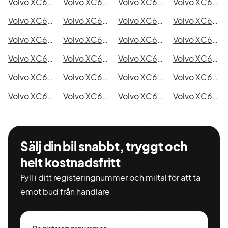
Volvo XC60 T6 AWD i Kristianstad
Volvo XC60 T6 AWD i Sundsvall
Volvo XC60 T6 AWD i Umeå
Volvo XC60 T6 AWD i Varberg
Volvo XC60 T6 AWD i Borås
Volvo XC60 T6 AWD i Falkenberg
Volvo XC60 T6 AWD i Gävle
Volvo XC60 T6 AWD i Luleå
Volvo XC60 T6 AWD i Lund
Volvo XC60 T6 AWD i Mönsterås
Volvo XC60 T6 AWD i Uddevalla
Volvo XC60 T6 AWD i Västervik
Volvo XC60 T6 AWD i Ystad
Volvo XC60 T6 AWD i Östersund
Volvo XC60 T6 AWD i Borlänge
Volvo XC60 T6 AWD i Kiruna
Volvo XC60 T6 AWD i Nyköping
Volvo XC60 T6 AWD i Oskarshamn
Volvo XC60 T6 AWD i Sigtuna
Volvo XC60 T6 AWD i Skellefteå
Volvo XC60 T6 AWD i Skövde
Volvo XC60 T6 AWD i Trollhättan
Volvo XC60 T6 AWD i Alingsås
Volvo XC60 T6 AWD i Båstad
Sälj din bil snabbt, tryggt och
helt kostnadsfritt
Fyll i ditt registeringnummer och miltal för att ta
emot bud från handlare