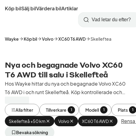
Hoppa
Köp bil
Sälj bil
Värdera bil
Artiklar
till
Skapa
Logga
huvudinnehåll
Startsida
Sök
konto
in
Wayke
Köp bil
Volvo
XC60 T6 AWD
Skelleftea
Nya och begagnade Volvo XC60
T6 AWD till salu i Skellefteå
Hos Wayke hittar du nya och begagnade Volvo XC60
T6 AWD i och runt Skellefteå. Köp kontrollerade och
godkända bilar från bilhandlare i Sverige.
Alla filter
Tillverkare
Modell
Plats
1
1
1
Rensa f
Skellefteå +50 km
Ta
Volvo
Ta
XC60 T6 AWD
Ta
bort
bort
bort
aktivt
aktivt
aktivt
Bevaka sökning