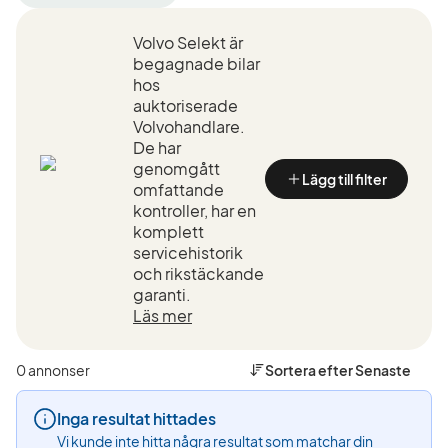
filter
filter
filter
Skellefteå
Volvo
XC60
Volvo Selekt är
+50
(Tillverkare)
T6
km
AWD
begagnade bilar
(Plats)
(Modell)
hos
auktoriserade
Volvohandlare.
De har
genomgått
Lägg till filter
omfattande
kontroller, har en
komplett
servicehistorik
och rikstäckande
garanti.
Läs mer
0 annonser
Sortera efter
Senaste
Inga resultat hittades
Vi kunde inte hitta några resultat som matchar din