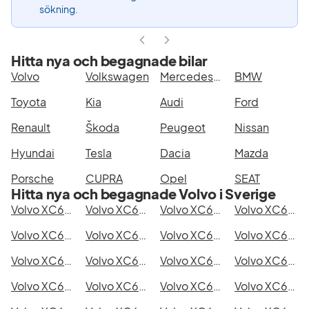
sökning.
Hitta nya och begagnade bilar
Volvo
Volkswagen
Mercedes-Benz
BMW
Toyota
Kia
Audi
Ford
Renault
Škoda
Peugeot
Nissan
Hyundai
Tesla
Dacia
Mazda
Porsche
CUPRA
Opel
SEAT
Hitta nya och begagnade Volvo i Sverige
Volvo XC60 T6 AWD i Stockholm
Volvo XC60 T6 AWD i Göteborg
Volvo XC60 T6 AWD i Helsingborg
Volvo XC60 T6 AWD i Jönköping
Volvo XC60 T6 AWD i Malmö
Volvo XC60 T6 AWD i Örebro
Volvo XC60 T6 AWD i Norrköping
Volvo XC60 T6 AWD i Linköping
Volvo XC60 T6 AWD i Uppsala
Volvo XC60 T6 AWD i Västerås
Volvo XC60 T6 AWD i Halmstad
Volvo XC60 T6 AWD i Växjö
Volvo XC60 T6 AWD i Eskilstuna
Volvo XC60 T6 AWD i Kalmar
Volvo XC60 T6 AWD i Karlskrona
Volvo XC60 T6 AWD i Karlstad