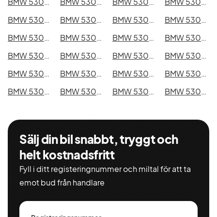
BMW 530d xDrive GT i Kristianstad
BMW 530d xDrive GT i Sundsvall
BMW 530d xDrive GT i Umeå
BMW 530d xDrive GT i Varberg
BMW 530d xDrive GT i Borås
BMW 530d xDrive GT i Falkenberg
BMW 530d xDrive GT i Gävle
BMW 530d xDrive GT i Luleå
BMW 530d xDrive GT i Lund
BMW 530d xDrive GT i Mönsterås
BMW 530d xDrive GT i Uddevalla
BMW 530d xDrive GT i Västervik
BMW 530d xDrive GT i Ystad
BMW 530d xDrive GT i Östersund
BMW 530d xDrive GT i Borlänge
BMW 530d xDrive GT i Kiruna
BMW 530d xDrive GT i Nyköping
BMW 530d xDrive GT i Oskarshamn
BMW 530d xDrive GT i Sigtuna
BMW 530d xDrive GT i Skellefteå
BMW 530d xDrive GT i Skövde
BMW 530d xDrive GT i Trollhättan
BMW 530d xDrive GT i Alingsås
BMW 530d xDrive GT i Båstad
Sälj din bil snabbt, tryggt och
helt kostnadsfritt
Fyll i ditt registeringnummer och miltal för att ta
emot bud från handlare