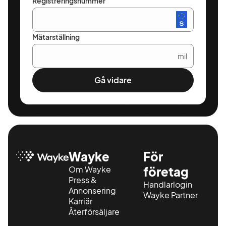
Registreringsnummer
Mätarställning
mil
Gå vidare
Wayke
För
Om Wayke
företag
Press &
Handlarlogin
Annonsering
Wayke Partner
Karriär
Återförsäljare