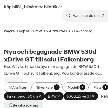
Hoppa
Köp bil
Sälj bil
Värdera bil
Artiklar
till
Skapa
Logga
huvudinnehåll
Startsida
Sök
konto
in
Wayke
Köp bil
BMW
530d xDrive GT
Falkenberg
Nya och begagnade BMW 530d
xDrive GT till salu i Falkenberg
Hos Wayke hittar du nya och begagnade BMW 530d
xDrive GT i och runt Falkenberg. Köp kontrollerade och
godkända bilar från bilhandlare i Sverige.
Alla filter
Tillverkare
Modell
Plats
1
1
1
Rens
Falkenberg +50 km
Ta
BMW
Ta
530d xDrive GT
Ta
bort
bort
bort
aktivt
aktivt
aktivt
Bevaka sökning