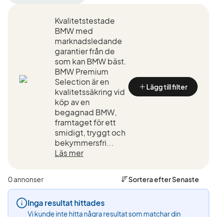
filter
filter
filter
Falkenberg
BMW
530d
Kvalitetstestade
+50
(Tillverkare)
xDrive
km
GT
BMW med
(Plats)
(Modell)
marknadsledande
garantier från de
som kan BMW bäst.
BMW Premium
Selection är en
Lägg till filter
kvalitetssäkring vid
köp av en
begagnad BMW,
framtaget för ett
smidigt, tryggt och
bekymmersfri...
Läs mer
0 annonser
Sortera efter
Senaste
Inga resultat hittades
Vi kunde inte hitta några resultat som matchar din