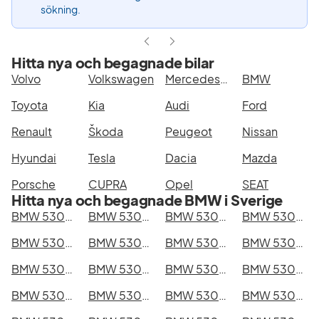
sökning.
Hitta nya och begagnade bilar
Volvo
Volkswagen
Mercedes-Benz
BMW
Toyota
Kia
Audi
Ford
Renault
Škoda
Peugeot
Nissan
Hyundai
Tesla
Dacia
Mazda
Porsche
CUPRA
Opel
SEAT
Hitta nya och begagnade BMW i Sverige
BMW 530d xDrive GT i Stockholm
BMW 530d xDrive GT i Göteborg
BMW 530d xDrive GT i Helsingborg
BMW 530d xDrive GT i Jönköping
BMW 530d xDrive GT i Malmö
BMW 530d xDrive GT i Örebro
BMW 530d xDrive GT i Norrköping
BMW 530d xDrive GT i Linköping
BMW 530d xDrive GT i Uppsala
BMW 530d xDrive GT i Västerås
BMW 530d xDrive GT i Halmstad
BMW 530d xDrive GT i Växjö
BMW 530d xDrive GT i Eskilstuna
BMW 530d xDrive GT i Kalmar
BMW 530d xDrive GT i Karlskrona
BMW 530d xDrive GT i Karlstad