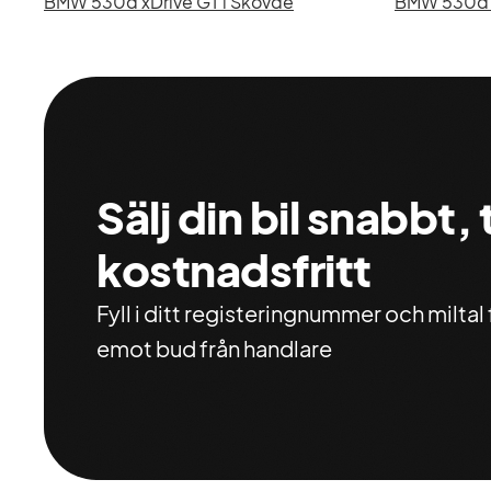
BMW 530d xDrive GT i Skövde
BMW 530d xD
Sälj din bil snabbt,
kostnadsfritt
Fyll i ditt registeringnummer och miltal f
emot bud från handlare