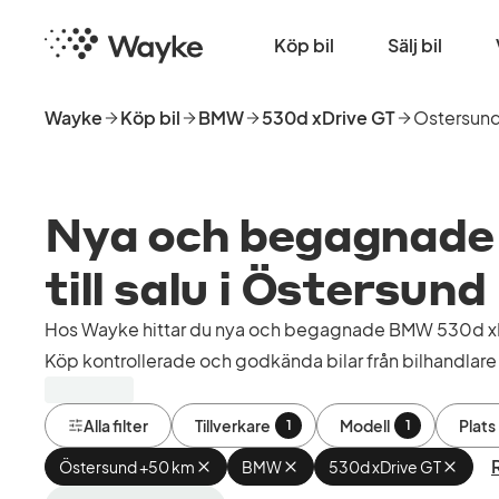
Hoppa
Startsida
till
Köp bil
Sälj bil
huvudinnehåll
Wayke
Köp bil
BMW
530d xDrive GT
Ostersun
Nya och begagnade
till salu i Östersund
Hos Wayke hittar du nya och begagnade BMW 530d xDr
Köp kontrollerade och godkända bilar från bilhandlare 
Alla filter
Tillverkare
Modell
Plats
1
1
Östersund +50 km
Ta
BMW
Ta
530d xDrive GT
Ta
bort
bort
bort