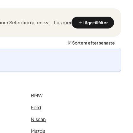
Kvalitetstestade BMW med marknadsledande garantier från de som kan BMW bäst. BMW Premium Selection är en kvalitetssäkring vid köp av en begagnad BMW, framtaget för ett smidigt, tryggt och bekymmersfri...
Läs mer
Lägg till filter
Sortera efter
senaste
BMW
Ford
Nissan
Mazda