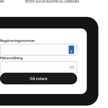
sås
BMW 530d xDrive GT i Båstad
Registreringsnummer
Mätarställning
mil
Gå vidare