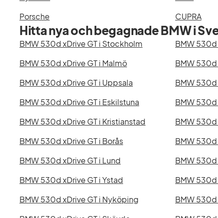
Porsche
CUPRA
Hitta nya och begagnade BMW i Sve
BMW 530d xDrive GT i Stockholm
BMW 530d x
BMW 530d xDrive GT i Malmö
BMW 530d x
BMW 530d xDrive GT i Uppsala
BMW 530d x
BMW 530d xDrive GT i Eskilstuna
BMW 530d x
BMW 530d xDrive GT i Kristianstad
BMW 530d x
BMW 530d xDrive GT i Borås
BMW 530d x
BMW 530d xDrive GT i Lund
BMW 530d x
BMW 530d xDrive GT i Ystad
BMW 530d x
BMW 530d xDrive GT i Nyköping
BMW 530d x