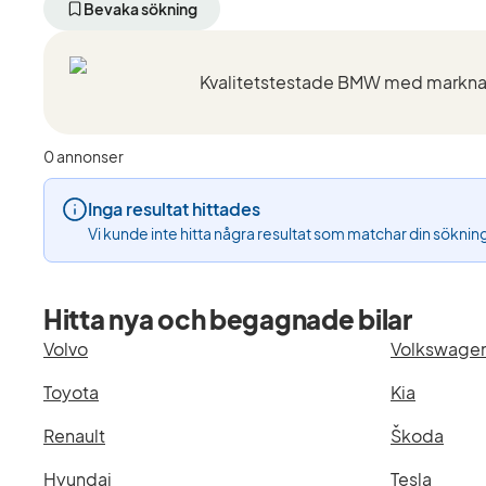
aktivt
aktivt
aktivt
Bevaka sökning
filter
filter
filter
Östersund
BMW
530d
+50
(Tillverkare)
xDriv
km
GT
(Plats)
(Model
0 annonser
Inga resultat hittades
Vi kunde inte hitta några resultat som matchar din söknin
Hitta nya och begagnade bilar
Volvo
Volkswage
Toyota
Kia
Renault
Škoda
Hyundai
Tesla