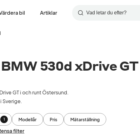
Värdera bil
Artiklar
Sök
d
 BMW 530d xDrive GT
ive GT i och runt Östersund.
i Sverige.
Modellår
Pris
Mätarställning
1
Rensa filter