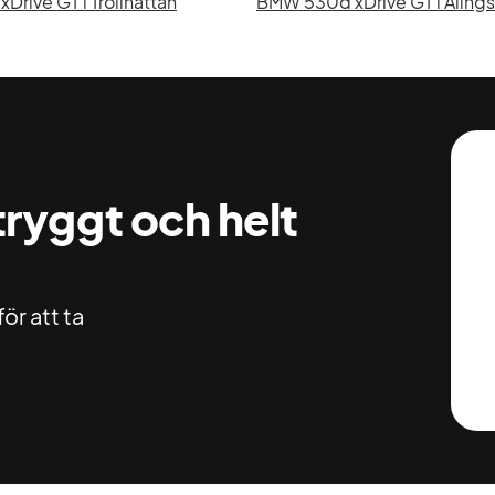
rive GT i Trollhättan
BMW 530d xDrive GT i Aling
 tryggt och helt
ör att ta