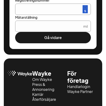
Registreringsnummer
Mätarställning
mil
Gå vidare
Wayke
För
Om Wayke
företag
Press &
Handlarlogin
Annonsering
Wayke Partner
Karriär
Återförsäljare