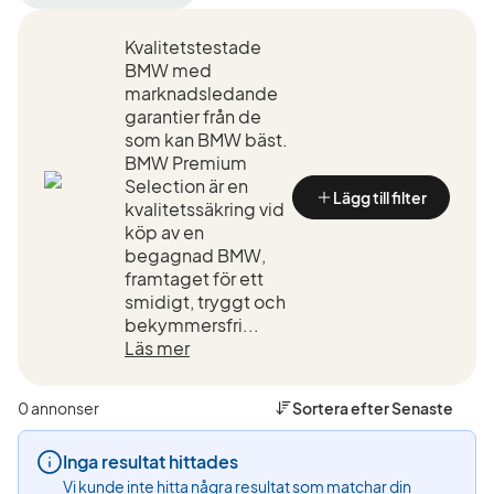
filter
filter
filter
Umeå
BMW
530d
Kvalitetstestade
+50
(Tillverkare)
xDrive
km
GT
BMW med
(Plats)
(Modell)
marknadsledande
garantier från de
som kan BMW bäst.
BMW Premium
Selection är en
Lägg till filter
kvalitetssäkring vid
köp av en
begagnad BMW,
framtaget för ett
smidigt, tryggt och
bekymmersfri...
Läs mer
0 annonser
Sortera efter
Senaste
Inga resultat hittades
Vi kunde inte hitta några resultat som matchar din