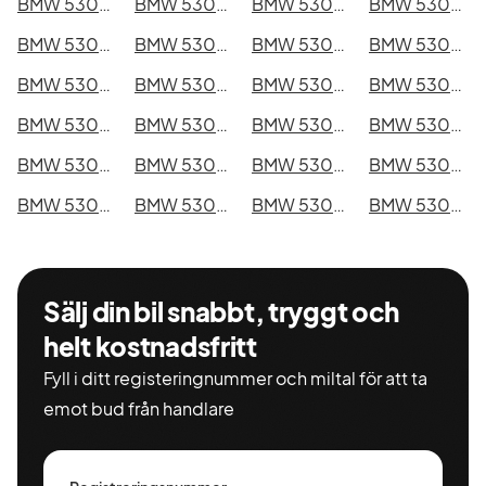
BMW 530d xDrive GT i Kristianstad
BMW 530d xDrive GT i Sundsvall
BMW 530d xDrive GT i Umeå
BMW 530d xDrive GT i Varberg
BMW 530d xDrive GT i Borås
BMW 530d xDrive GT i Falkenberg
BMW 530d xDrive GT i Gävle
BMW 530d xDrive GT i Luleå
BMW 530d xDrive GT i Lund
BMW 530d xDrive GT i Mönsterås
BMW 530d xDrive GT i Uddevalla
BMW 530d xDrive GT i Västervik
BMW 530d xDrive GT i Ystad
BMW 530d xDrive GT i Östersund
BMW 530d xDrive GT i Borlänge
BMW 530d xDrive GT i Kiruna
BMW 530d xDrive GT i Nyköping
BMW 530d xDrive GT i Oskarshamn
BMW 530d xDrive GT i Sigtuna
BMW 530d xDrive GT i Skellefteå
BMW 530d xDrive GT i Skövde
BMW 530d xDrive GT i Trollhättan
BMW 530d xDrive GT i Alingsås
BMW 530d xDrive GT i Båstad
Sälj din bil snabbt, tryggt och
helt kostnadsfritt
Fyll i ditt registeringnummer och miltal för att ta
emot bud från handlare