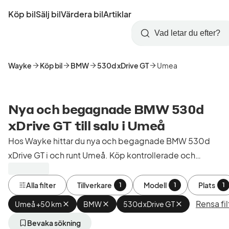
Hoppa
Köp bil
Sälj bil
Värdera bil
Artiklar
till
Skapa
Logga
huvudinnehåll
Startsida
Sök
konto
in
Wayke
Köp bil
BMW
530d xDrive GT
Umea
Nya och begagnade BMW 530d
xDrive GT till salu i Umeå
Hos Wayke hittar du nya och begagnade BMW 530d
xDrive GT i och runt Umeå. Köp kontrollerade och
godkända bilar från bilhandlare i Sverige.
Alla filter
Tillverkare
Modell
Plats
1
1
1
Rensa fil
Umeå +50 km
Ta
BMW
Ta
530d xDrive GT
Ta
bort
bort
bort
aktivt
aktivt
aktivt
Bevaka sökning