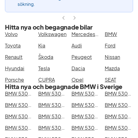
sökning.
Hitta nya och begagnade bilar
Volvo
Volkswagen
Mercedes-Benz
BMW
Toyota
Kia
Audi
Ford
Renault
Škoda
Peugeot
Nissan
Hyundai
Tesla
Dacia
Mazda
Porsche
CUPRA
Opel
SEAT
Hitta nya och begagnade BMW i Sverige
BMW 530d xDrive GT i Stockholm
BMW 530d xDrive GT i Göteborg
BMW 530d xDrive GT i Helsingborg
BMW 530d xDrive GT i Jönköping
BMW 530d xDrive GT i Malmö
BMW 530d xDrive GT i Örebro
BMW 530d xDrive GT i Norrköping
BMW 530d xDrive GT i Linköping
BMW 530d xDrive GT i Uppsala
BMW 530d xDrive GT i Västerås
BMW 530d xDrive GT i Halmstad
BMW 530d xDrive GT i Växjö
BMW 530d xDrive GT i Eskilstuna
BMW 530d xDrive GT i Kalmar
BMW 530d xDrive GT i Karlskrona
BMW 530d xDrive GT i Karlstad