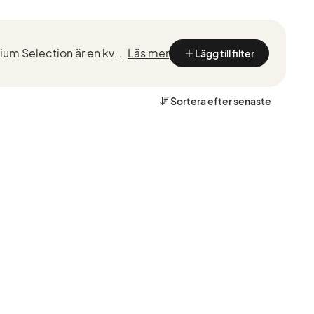
Kvalitetstestade BMW med marknadsledande garantier från de som kan BMW bäst. BMW Premium Selection är en kvalitetssäkring vid köp av en begagnad BMW, framtaget för ett smidigt, tryggt och bekymmersfri...
Läs mer
Lägg till filter
Sortera efter
senaste