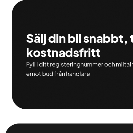
Sälj din bil snabbt,
kostnadsfritt
Fyll i ditt registeringnummer och miltal f
emot bud från handlare