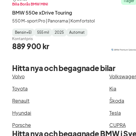
I lager
Bilia Borås BMW MINI
BMW 550e xDrive Touring
550 M-sport Pro | Panorama | Komfortstol
Bensin+El
555 mil
2025
Automat
Fuel
Mätarställning
Model
Gearbox
:
Kontantpris
Type
Year
Type
:
:
:
889 900 kr
Hitta nya och begagnade bilar
Volvo
Volkswage
Toyota
Kia
Renault
Škoda
Hyundai
Tesla
Porsche
CUPRA
Hitta nya och begagnade BMW i Sve