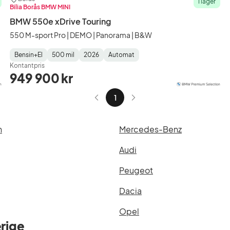
I lager
Bilia Borås BMW MINI
BMW 550e xDrive Touring
550 M-sport Pro | DEMO | Panorama | B&W
Bensin+El
500 mil
2026
Automat
Fuel
Mätarställning
Model
Gearbox
:
Kontantpris
Type
Year
Type
:
:
:
949 900 kr
1
n
Mercedes-Benz
Audi
Peugeot
Dacia
Opel
rige