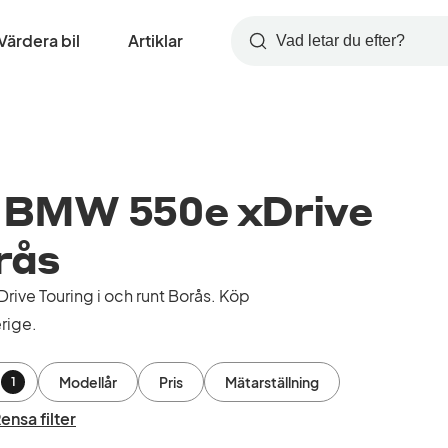
Värdera bil
Artiklar
Sök
 BMW 550e xDrive
orås
ve Touring i och runt Borås. Köp
rige.
Modellår
Pris
Mätarställning
1
ensa filter