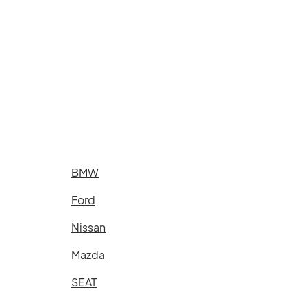
BMW
Ford
Nissan
Mazda
SEAT