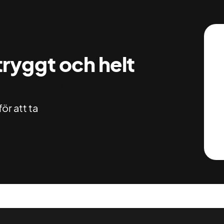
 tryggt och helt
ör att ta