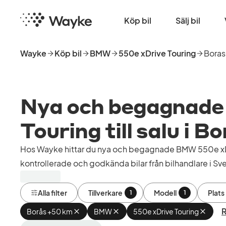
Hoppa
Startsida
till
Köp bil
Sälj bil
huvudinnehåll
Wayke
Köp bil
BMW
550e xDrive Touring
Boras
Nya och begagnade
Touring till salu i B
Hos Wayke hittar du nya och begagnade BMW 550e xDri
kontrollerade och godkända bilar från bilhandlare i Sve
Alla filter
Tillverkare
Modell
Plats
1
1
R
Borås +50 km
Ta
BMW
Ta
550e xDrive Touring
Ta
bort
bort
bort