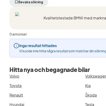
aktivt
aktivt
a
Bevaka sökning
filter
filter
f
Kristianstad
BMW
5
+50
(Tillverkare)
x
km
T
(Plats)
(
0 annonser
Inga resultat hittades
Vi kunde inte hitta några resultat som matchar din söknin
Hitta nya och begagnade bilar
Volvo
Volkswage
Toyota
Kia
Renault
Škoda
Hyundai
Tesla