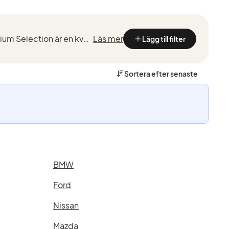
Kvalitetstestade BMW med marknadsledande garantier från de som kan BMW bäst. BMW Premium Selection är en kvalitetssäkring vid köp av en begagnad BMW, framtaget för ett smidigt, tryggt och bekymmersfri...
Läs mer
Lägg till filter
Sortera efter
senaste
BMW
Ford
Nissan
Mazda