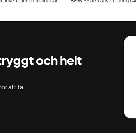
rive Touring i Trollhättan
BMW 550e xDrive Touring i A
 tryggt och helt
ör att ta