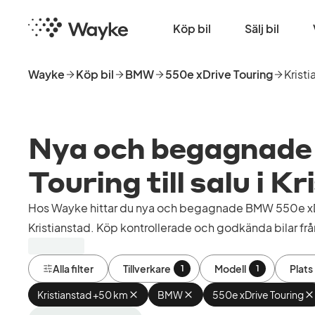
Hoppa
Startsida
till
Köp bil
Sälj bil
huvudinnehåll
Wayke
Köp bil
BMW
550e xDrive Touring
Krist
Nya och begagnade
Touring till salu i K
Hos Wayke hittar du nya och begagnade BMW 550e xDri
Kristianstad. Köp kontrollerade och godkända bilar från
Alla filter
Tillverkare
Modell
Plats
1
1
Kristianstad +50 km
Ta
BMW
Ta
550e xDrive Touring
T
bort
bort
b