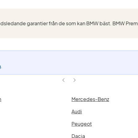
ktivt
ilter
50e
Drive
ouring
Modell)
g.
n
Mercedes-Benz
Audi
Peugeot
Dacia