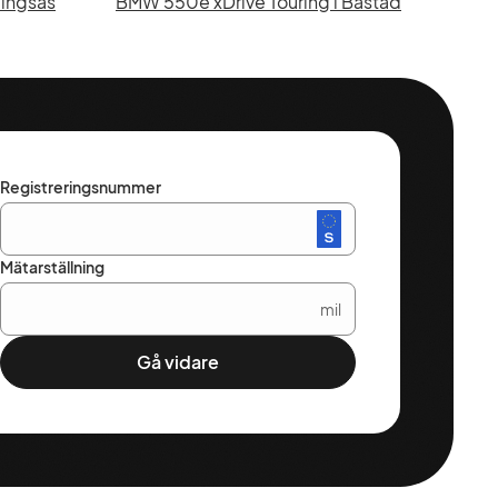
lingsås
BMW 550e xDrive Touring i Båstad
Registreringsnummer
Mätarställning
mil
Gå vidare