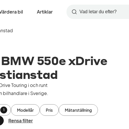
Värdera bil
Artiklar
Sök
ianstad
 BMW 550e xDrive
ristianstad
ve Touring i och runt
 bilhandlare i Sverige.
Modellår
Pris
Mätarställning
1
Rensa filter
a
ort