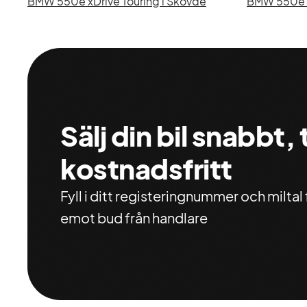
BMW 550e xDrive Touring i Skövde
BMW 550e xD
Sälj din bil snabbt,
kostnadsfritt
Fyll i ditt registeringnummer och miltal f
emot bud från handlare