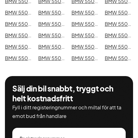
BMW 550e xDrive Touring i Kristianstad
BMW 550e xDrive Touring i Sundsvall
BMW 550e xDrive Touring i Umeå
BMW 550e xDrive Touring i Varberg
BMW 550e xDrive Touring i Borås
BMW 550e xDrive Touring i Falkenberg
BMW 550e xDrive Touring i Gävle
BMW 550e xDrive Touring i Luleå
BMW 550e xDrive Touring i Lund
BMW 550e xDrive Touring i Mönsterås
BMW 550e xDrive Touring i Uddevalla
BMW 550e xDrive Touring i Västervik
BMW 550e xDrive Touring i Ystad
BMW 550e xDrive Touring i Östersund
BMW 550e xDrive Touring i Borlänge
BMW 550e xDrive Touring i Kiruna
BMW 550e xDrive Touring i Nyköping
BMW 550e xDrive Touring i Oskarshamn
BMW 550e xDrive Touring i Sigtuna
BMW 550e xDrive Touring i Skellefteå
BMW 550e xDrive Touring i Skövde
BMW 550e xDrive Touring i Trollhättan
BMW 550e xDrive Touring i Alingsås
BMW 550e xDrive Touring i Båstad
Sälj din bil snabbt, tryggt och
helt kostnadsfritt
Fyll i ditt registeringnummer och miltal för att ta
emot bud från handlare