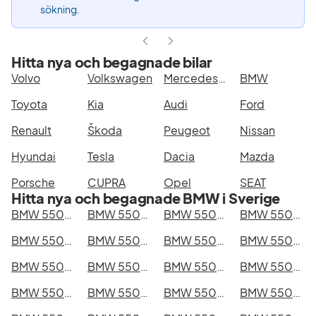
sökning.
Hitta nya och begagnade bilar
Volvo
Volkswagen
Mercedes-Benz
BMW
Toyota
Kia
Audi
Ford
Renault
Škoda
Peugeot
Nissan
Hyundai
Tesla
Dacia
Mazda
Porsche
CUPRA
Opel
SEAT
Hitta nya och begagnade BMW i Sverige
BMW 550e xDrive Touring i Stockholm
BMW 550e xDrive Touring i Göteborg
BMW 550e xDrive Touring i Helsingborg
BMW 550e xDrive Touring i Jönköping
BMW 550e xDrive Touring i Malmö
BMW 550e xDrive Touring i Örebro
BMW 550e xDrive Touring i Norrköping
BMW 550e xDrive Touring i Linköping
BMW 550e xDrive Touring i Uppsala
BMW 550e xDrive Touring i Västerås
BMW 550e xDrive Touring i Halmstad
BMW 550e xDrive Touring i Växjö
BMW 550e xDrive Touring i Eskilstuna
BMW 550e xDrive Touring i Kalmar
BMW 550e xDrive Touring i Karlskrona
BMW 550e xDrive Touring i Karlstad