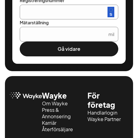
Registreringsnummer
Mätarställning
mil
Gå vidare
Wayke
För
Om Wayke
företag
Press &
Handlarlogin
Annonsering
Wayke Partner
Karriär
Återförsäljare