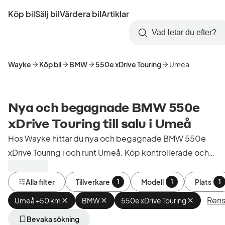
Hoppa
Köp bil
Sälj bil
Värdera bil
Artiklar
till
Skapa
Logga
huvudinnehåll
Startsida
Sök
konto
in
Wayke
Köp bil
BMW
550e xDrive Touring
Umea
Nya och begagnade BMW 550e
xDrive Touring till salu i Umeå
Hos Wayke hittar du nya och begagnade BMW 550e
xDrive Touring i och runt Umeå. Köp kontrollerade och
godkända bilar från bilhandlare i Sverige.
Alla filter
Tillverkare
Modell
Plats
1
1
1
Rensa
Umeå +50 km
Ta
BMW
Ta
550e xDrive Touring
Ta
bort
bort
bort
aktivt
aktivt
aktivt
Bevaka sökning