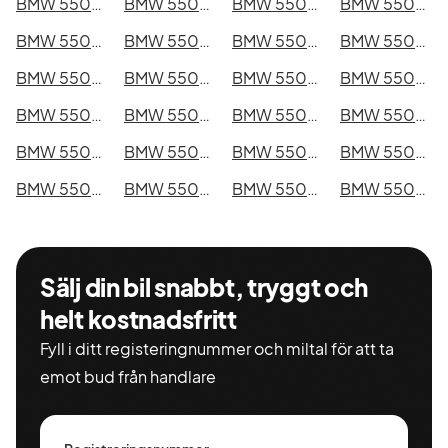
BMW 550e xDrive Touring i Kristianstad
BMW 550e xDrive Touring i Sundsvall
BMW 550e xDrive Touring i Umeå
BMW 550e xDrive Touring i Varberg
BMW 550e xDrive Touring i Borås
BMW 550e xDrive Touring i Falkenberg
BMW 550e xDrive Touring i Gävle
BMW 550e xDrive Touring i Luleå
BMW 550e xDrive Touring i Lund
BMW 550e xDrive Touring i Mönsterås
BMW 550e xDrive Touring i Uddevalla
BMW 550e xDrive Touring i Västervik
BMW 550e xDrive Touring i Ystad
BMW 550e xDrive Touring i Östersund
BMW 550e xDrive Touring i Borlänge
BMW 550e xDrive Touring i Kiruna
BMW 550e xDrive Touring i Nyköping
BMW 550e xDrive Touring i Oskarshamn
BMW 550e xDrive Touring i Sigtuna
BMW 550e xDrive Touring i Skellefteå
BMW 550e xDrive Touring i Skövde
BMW 550e xDrive Touring i Trollhättan
BMW 550e xDrive Touring i Alingsås
BMW 550e xDrive Touring i Båstad
Sälj din bil snabbt, tryggt och
helt kostnadsfritt
Fyll i ditt registeringnummer och miltal för att ta
emot bud från handlare