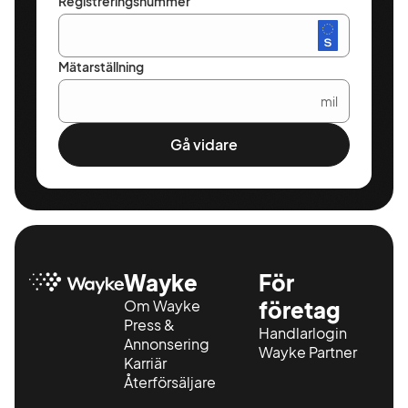
Registreringsnummer
Mätarställning
mil
Gå vidare
Wayke
För
Om Wayke
företag
Press &
Handlarlogin
Annonsering
Wayke Partner
Karriär
Återförsäljare