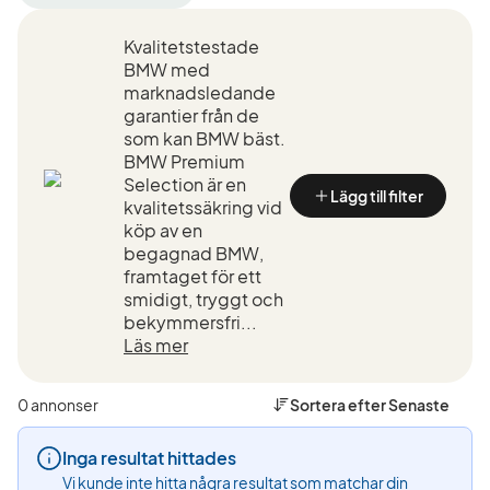
filter
filter
filter
Uppsala
BMW
550e
Kvalitetstestade
+50
(Tillverkare)
xDrive
km
Touring
BMW med
(Plats)
(Modell
marknadsledande
garantier från de
som kan BMW bäst.
BMW Premium
Selection är en
Lägg till filter
kvalitetssäkring vid
köp av en
begagnad BMW,
framtaget för ett
smidigt, tryggt och
bekymmersfri...
Läs mer
0 annonser
Sortera efter
Senaste
Inga resultat hittades
Vi kunde inte hitta några resultat som matchar din