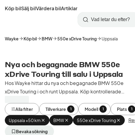
Hoppa
Köp bil
Sälj bil
Värdera bil
Artiklar
till
Skapa
Logga
huvudinnehåll
Startsida
Sök
konto
in
Wayke
Köp bil
BMW
550e xDrive Touring
Uppsala
Nya och begagnade BMW 550e
xDrive Touring till salu i Uppsala
Hos Wayke hittar du nya och begagnade BMW 550e
xDrive Touring i och runt Uppsala. Köp kontrollerade
och godkända bilar från bilhandlare i Sverige.
Alla filter
Tillverkare
Modell
Plats
1
1
1
Ren
Uppsala +50 km
Ta
BMW
Ta
550e xDrive Touring
Ta
bort
bort
bort
aktivt
aktivt
aktivt
Bevaka sökning