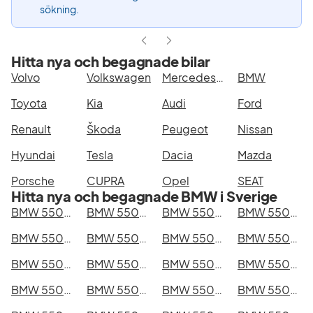
sökning.
Hitta nya och begagnade bilar
Volvo
Volkswagen
Mercedes-Benz
BMW
Toyota
Kia
Audi
Ford
Renault
Škoda
Peugeot
Nissan
Hyundai
Tesla
Dacia
Mazda
Porsche
CUPRA
Opel
SEAT
Hitta nya och begagnade BMW i Sverige
BMW 550e xDrive Touring i Stockholm
BMW 550e xDrive Touring i Göteborg
BMW 550e xDrive Touring i Helsingborg
BMW 550e xDrive Touring i Jönköping
BMW 550e xDrive Touring i Malmö
BMW 550e xDrive Touring i Örebro
BMW 550e xDrive Touring i Norrköping
BMW 550e xDrive Touring i Linköping
BMW 550e xDrive Touring i Uppsala
BMW 550e xDrive Touring i Västerås
BMW 550e xDrive Touring i Halmstad
BMW 550e xDrive Touring i Växjö
BMW 550e xDrive Touring i Eskilstuna
BMW 550e xDrive Touring i Kalmar
BMW 550e xDrive Touring i Karlskrona
BMW 550e xDrive Touring i Karlstad