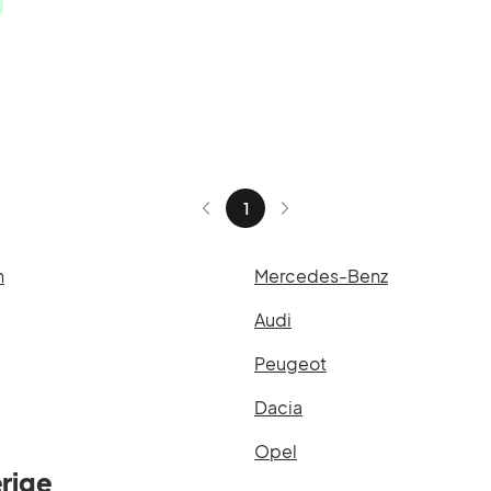
1
n
Mercedes-Benz
Audi
Peugeot
Dacia
Opel
rige