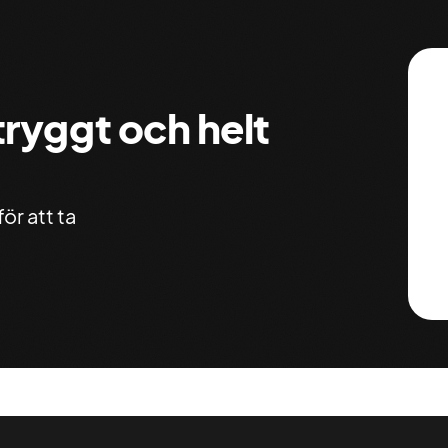
 tryggt och helt
ör att ta