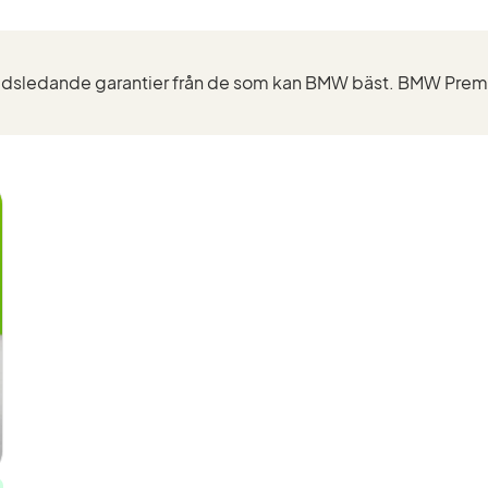
aktivt
filter
640d
xDrive
Gran
Coupé
(Modell)
ra