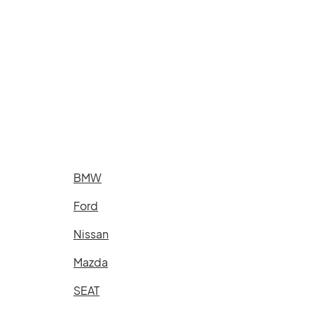
BMW
Ford
Nissan
Mazda
SEAT