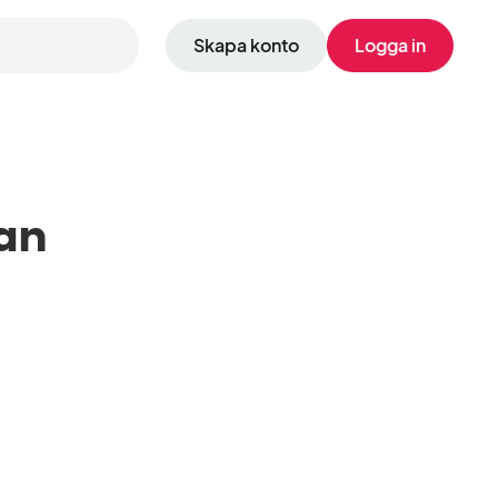
Skapa konto
Logga in
an