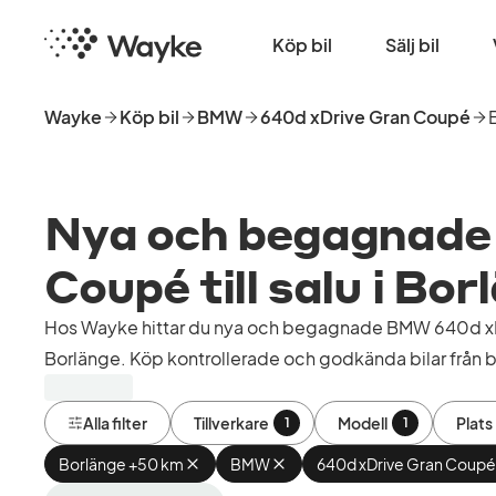
Hoppa
Startsida
till
Köp bil
Sälj bil
huvudinnehåll
Wayke
Köp bil
BMW
640d xDrive Gran Coupé
Nya och begagnade
Coupé till salu i Bor
Hos Wayke hittar du nya och begagnade BMW 640d xDr
Borlänge. Köp kontrollerade och godkända bilar från bi
Alla filter
Tillverkare
Modell
Plats
1
1
Borlänge +50 km
Ta
BMW
Ta
640d xDrive Gran Coupé
bort
bort