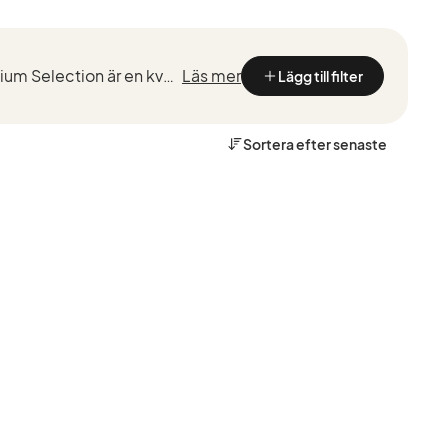
Kvalitetstestade BMW med marknadsledande garantier från de som kan BMW bäst. BMW Premium Selection är en kvalitetssäkring vid köp av en begagnad BMW, framtaget för ett smidigt, tryggt och bekymmersfri...
Läs mer
Lägg till filter
Sortera efter
senaste