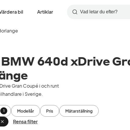
Värdera bil
Artiklar
Sök
Borlange
 BMW 640d xDrive Gr
länge
ive Gran Coupé i och runt
lhandlare i Sverige.
Modellår
Pris
Mätarställning
1
Rensa filter
Ta
bort