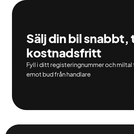
Sälj din bil snabbt,
kostnadsfritt
Fyll i ditt registeringnummer och miltal f
emot bud från handlare