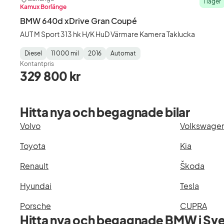
I lager
Kamux Borlänge
BMW 640d xDrive Gran Coupé
AUT M Sport 313 hk H/K HuD Värmare Kamera Taklucka
Diesel
11 000 mil
2016
Automat
Fuel
Mätarställning
Model
Gearbox
:
Kontantpris
Type
Year
Type
:
:
:
329 800 kr
Hitta nya och begagnade bilar
Volvo
Volkswage
Toyota
Kia
Renault
Škoda
Hyundai
Tesla
Porsche
CUPRA
Hitta nya och begagnade BMW i Sve