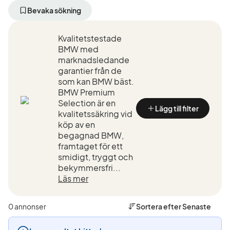
bort
bort
bort
aktivt
aktivt
akti
Bevaka sökning
filter
filter
filte
Skövde
BMW
640
Kvalitetstestade
+50
(Tillverkare)
xDr
km
Gra
BMW med
(Plats)
Co
marknadsledande
(Mo
garantier från de
som kan BMW bäst.
BMW Premium
Selection är en
Lägg till filter
kvalitetssäkring vid
köp av en
begagnad BMW,
framtaget för ett
smidigt, tryggt och
bekymmersfri...
Läs mer
0 annonser
Sortera efter
Senaste