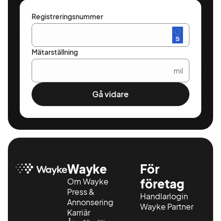
Registreringsnummer
Mätarställning
mil
Gå vidare
Wayke
För
Om Wayke
företag
Press &
Handlarlogin
Annonsering
Wayke Partner
Karriär