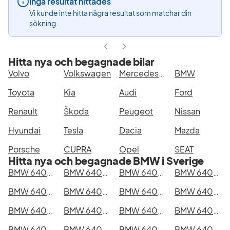
Inga resultat hittades
Vi kunde inte hitta några resultat som matchar din
sökning.
Hitta nya och begagnade bilar
Volvo
Volkswagen
Mercedes-Benz
BMW
Toyota
Kia
Audi
Ford
Renault
Škoda
Peugeot
Nissan
Hyundai
Tesla
Dacia
Mazda
Porsche
CUPRA
Opel
SEAT
Hitta nya och begagnade BMW i Sverige
BMW 640d xDrive Gran Coupé i Stockholm
BMW 640d xDrive Gran Coupé i Göteborg
BMW 640d xDrive Gran Coupé i Helsingborg
BMW 640d xDrive Gran Coupé i Jönköping
BMW 640d xDrive Gran Coupé i Malmö
BMW 640d xDrive Gran Coupé i Örebro
BMW 640d xDrive Gran Coupé i Norrköping
BMW 640d xDrive Gran Coupé i Linköping
BMW 640d xDrive Gran Coupé i Uppsala
BMW 640d xDrive Gran Coupé i Västerås
BMW 640d xDrive Gran Coupé i Halmstad
BMW 640d xDrive Gran Coupé i Växjö
BMW 640d xDrive Gran Coupé i Eskilstuna
BMW 640d xDrive Gran Coupé i Kalmar
BMW 640d xDrive Gran Coupé i Karlskrona
BMW 640d xDrive Gran Coupé i Karlstad