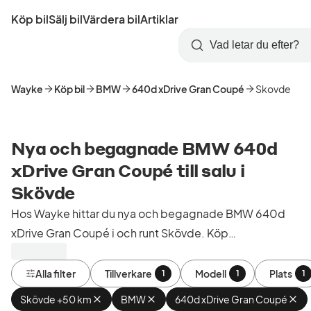
Hoppa
Köp bil
Sälj bil
Värdera bil
Artiklar
till
Skapa
Logga
huvudinnehåll
Startsida
Sök
konto
in
Wayke
Köp bil
BMW
640d xDrive Gran Coupé
Skovde
Nya och begagnade BMW 640d
xDrive Gran Coupé till salu i
Skövde
Hos Wayke hittar du nya och begagnade BMW 640d
xDrive Gran Coupé i och runt Skövde. Köp
kontrollerade och godkända bilar från bilhandlare i
Sverige.
Alla filter
Tillverkare
Modell
Plats
1
1
1
Skövde +50 km
Ta
BMW
Ta
640d xDrive Gran Coupé
Ta