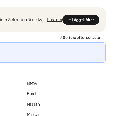
Kvalitetstestade BMW med marknadsledande garantier från de som kan BMW bäst. BMW Premium Selection är en kvalitetssäkring vid köp av en begagnad BMW, framtaget för ett smidigt, tryggt och bekymmersfri...
Läs mer
Lägg till filter
Sortera efter
senaste
BMW
Ford
Nissan
Mazda