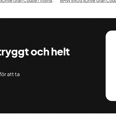
BMW 640d xDrive Gran Coupé i Trollhättan
BMW 640d xDrive Gran Coupé
 tryggt och helt
ör att ta