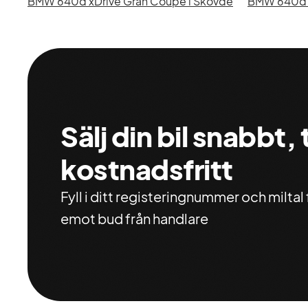
BMW 640d xDrive Gran Coupé i Skövde
Sälj din bil snabbt,
kostnadsfritt
Fyll i ditt registeringnummer och miltal f
emot bud från handlare