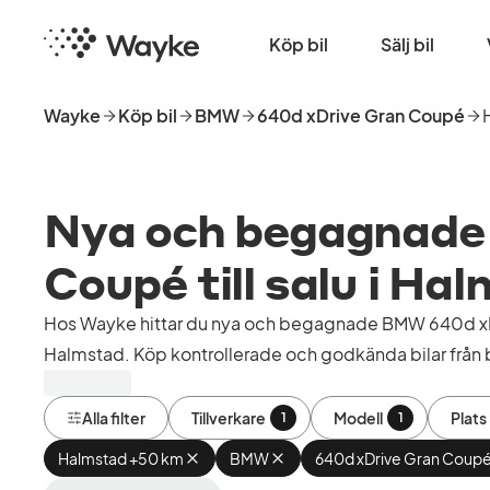
Hoppa
Startsida
till
Köp bil
Sälj bil
huvudinnehåll
Wayke
Köp bil
BMW
640d xDrive Gran Coupé
Nya och begagnade
Coupé till salu i Ha
Hos Wayke hittar du nya och begagnade BMW 640d xDr
Halmstad. Köp kontrollerade och godkända bilar från b
Alla filter
Tillverkare
Modell
Plats
1
1
Halmstad +50 km
Ta
BMW
Ta
640d xDrive Gran Coup
bort
bort