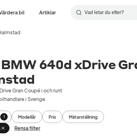
Värdera bil
Artiklar
Sök
Halmstad
 BMW 640d xDrive Gr
lmstad
ive Gran Coupé i och runt
ilhandlare i Sverige.
Modellår
Pris
Mätarställning
1
Rensa filter
é
Ta
bort