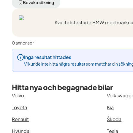
aktivt
aktivt
Bevaka sökning
filter
filter
Halmstad
BMW
+50
(Tillverkare)
km
(Plats)
0 annonser
Inga resultat hittades
Vi kunde inte hitta några resultat som matchar din söknin
Hitta nya och begagnade bilar
Volvo
Volkswage
Toyota
Kia
Renault
Škoda
Hyundai
Tesla