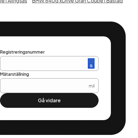
 i Alingsås
BMW 640d xDrive Gran Coupé i Båstad
Registreringsnummer
Mätarställning
mil
Gå vidare