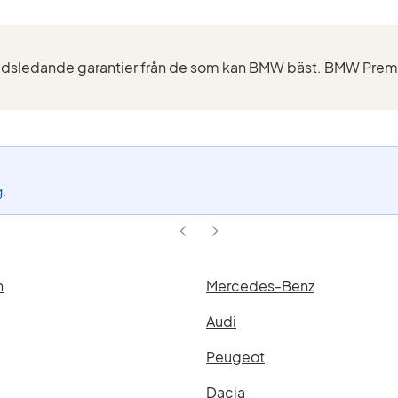
aktivt
filter
640d
xDrive
Gran
Coupé
(Modell)
g.
n
Mercedes-Benz
Audi
Peugeot
Dacia