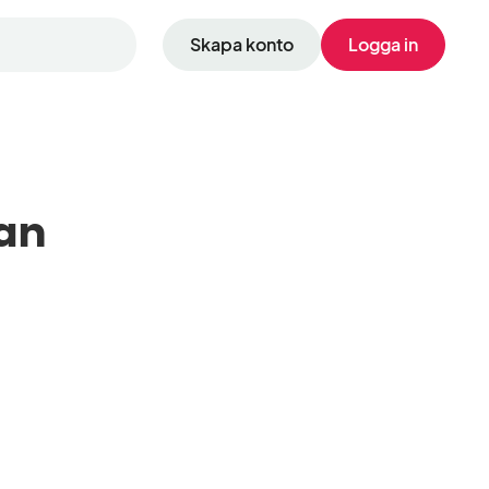
Skapa konto
Logga in
an