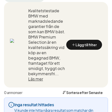
filter
filter
filter
Jönköping
BMW
M2
Kvalitetstestade
+50
(Tillverkare)
Competit
km
(Modell)
BMW med
(Plats)
marknadsledande
garantier från de
som kan BMW bäst.
BMW Premium
Selection är en
Lägg till filter
kvalitetssäkring vid
köp av en
begagnad BMW,
framtaget för ett
smidigt, tryggt och
bekymmersfri...
Läs mer
0 annonser
Sortera efter
Senaste
Inga resultat hittades
Vi kunde inte hitta några resultat som matchar din