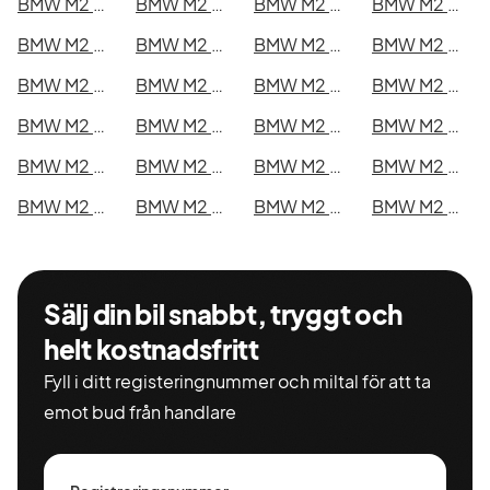
BMW M2 Competition i Kristianstad
BMW M2 Competition i Sundsvall
BMW M2 Competition i Umeå
BMW M2 Competition i Varberg
BMW M2 Competition i Borås
BMW M2 Competition i Falkenberg
BMW M2 Competition i Gävle
BMW M2 Competition i Luleå
BMW M2 Competition i Lund
BMW M2 Competition i Mönsterås
BMW M2 Competition i Uddevalla
BMW M2 Competition i Västervik
BMW M2 Competition i Ystad
BMW M2 Competition i Östersund
BMW M2 Competition i Borlänge
BMW M2 Competition i Kiruna
BMW M2 Competition i Nyköping
BMW M2 Competition i Oskarshamn
BMW M2 Competition i Sigtuna
BMW M2 Competition i Skellefteå
BMW M2 Competition i Skövde
BMW M2 Competition i Trollhättan
BMW M2 Competition i Alingsås
BMW M2 Competition i Båstad
Sälj din bil snabbt, tryggt och
helt kostnadsfritt
Fyll i ditt registeringnummer och miltal för att ta
emot bud från handlare