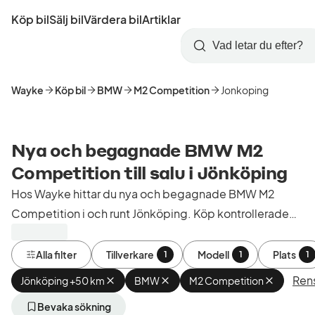
Hoppa
Köp bil
Sälj bil
Värdera bil
Artiklar
till
Skapa
Logga
huvudinnehåll
Startsida
Sök
konto
in
Wayke
Köp bil
BMW
M2 Competition
Jonkoping
Nya och begagnade BMW M2
Competition till salu i Jönköping
Hos Wayke hittar du nya och begagnade BMW M2
Competition i och runt Jönköping. Köp kontrollerade
och godkända bilar från bilhandlare i Sverige.
Alla filter
Tillverkare
Modell
Plats
1
1
1
Rens
Jönköping +50 km
Ta
BMW
Ta
M2 Competition
Ta
bort
bort
bort
aktivt
aktivt
aktivt
Bevaka sökning