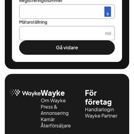
Registreringsnummer
Mätarställning
mil
Gå vidare
Wayke
För
Om Wayke
företag
Press &
Handlarlogin
Annonsering
Wayke Partner
Karriär
Återförsäljare