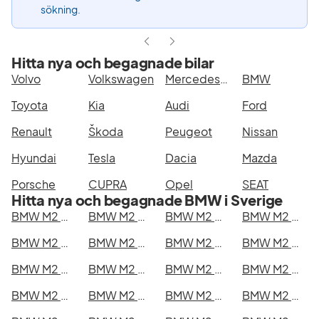
sökning.
Hitta nya och begagnade bilar
Volvo
Volkswagen
Mercedes-Benz
BMW
Toyota
Kia
Audi
Ford
Renault
Škoda
Peugeot
Nissan
Hyundai
Tesla
Dacia
Mazda
Porsche
CUPRA
Opel
SEAT
Hitta nya och begagnade BMW i Sverige
BMW M2 Competition i Stockholm
BMW M2 Competition i Göteborg
BMW M2 Competition i Helsingborg
BMW M2 Competition i Jönköping
BMW M2 Competition i Malmö
BMW M2 Competition i Örebro
BMW M2 Competition i Norrköping
BMW M2 Competition i Linköping
BMW M2 Competition i Uppsala
BMW M2 Competition i Västerås
BMW M2 Competition i Halmstad
BMW M2 Competition i Växjö
BMW M2 Competition i Eskilstuna
BMW M2 Competition i Kalmar
BMW M2 Competition i Karlskrona
BMW M2 Competition i Karlstad