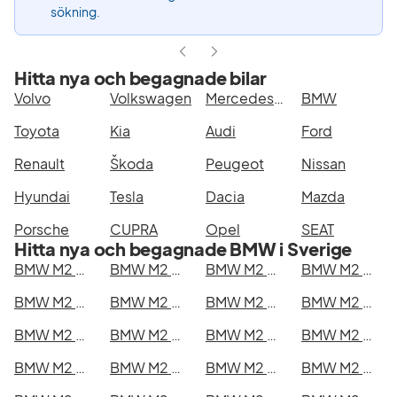
sökning.
Hitta nya och begagnade bilar
Volvo
Volkswagen
Mercedes-Benz
BMW
Toyota
Kia
Audi
Ford
Renault
Škoda
Peugeot
Nissan
Hyundai
Tesla
Dacia
Mazda
Porsche
CUPRA
Opel
SEAT
Hitta nya och begagnade BMW i Sverige
BMW M2 Competition i Stockholm
BMW M2 Competition i Göteborg
BMW M2 Competition i Helsingborg
BMW M2 Competition i Jönköping
BMW M2 Competition i Malmö
BMW M2 Competition i Örebro
BMW M2 Competition i Norrköping
BMW M2 Competition i Linköping
BMW M2 Competition i Uppsala
BMW M2 Competition i Västerås
BMW M2 Competition i Halmstad
BMW M2 Competition i Växjö
BMW M2 Competition i Eskilstuna
BMW M2 Competition i Kalmar
BMW M2 Competition i Karlskrona
BMW M2 Competition i Karlstad