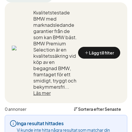
filter
filter
filter
Trollhättan
BMW
M2
Kvalitetstestade
+50
(Tillverkare)
Competit
km
(Modell)
BMW med
(Plats)
marknadsledande
garantier från de
som kan BMW bäst.
BMW Premium
Selection är en
Lägg till filter
kvalitetssäkring vid
köp av en
begagnad BMW,
framtaget för ett
smidigt, tryggt och
bekymmersfri...
Läs mer
0 annonser
Sortera efter
Senaste
Inga resultat hittades
Vi kunde inte hitta några resultat som matchar din