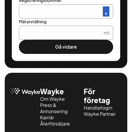
Registreringsnummer
Mätarställning
mil
Gå vidare
Wayke
För
Om Wayke
företag
Press &
Handlarlogin
Annonsering
Wayke Partner
Karriär
Återförsäljare