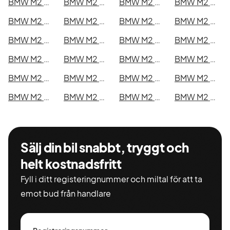
BMW M2 Competition i Kristianstad
BMW M2 Competition i Sundsvall
BMW M2 Competition i Umeå
BMW M2 Competition i Varberg
BMW M2 Competition i Borås
BMW M2 Competition i Falkenberg
BMW M2 Competition i Gävle
BMW M2 Competition i Luleå
BMW M2 Competition i Lund
BMW M2 Competition i Mönsterås
BMW M2 Competition i Uddevalla
BMW M2 Competition i Västervik
BMW M2 Competition i Ystad
BMW M2 Competition i Östersund
BMW M2 Competition i Borlänge
BMW M2 Competition i Kiruna
BMW M2 Competition i Nyköping
BMW M2 Competition i Oskarshamn
BMW M2 Competition i Sigtuna
BMW M2 Competition i Skellefteå
BMW M2 Competition i Skövde
BMW M2 Competition i Trollhättan
BMW M2 Competition i Alingsås
BMW M2 Competition i Båstad
Sälj din bil snabbt, tryggt och
helt kostnadsfritt
Fyll i ditt registeringnummer och miltal för att ta
emot bud från handlare