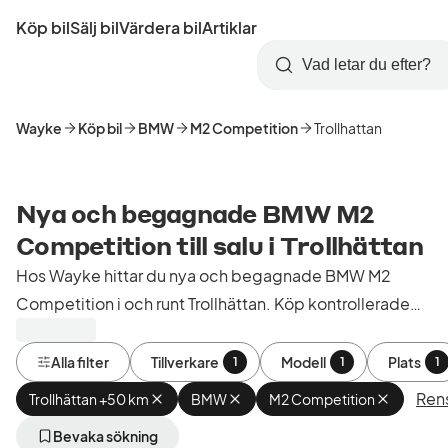
Hoppa
Köp bil
Sälj bil
Värdera bil
Artiklar
till
Skapa
Logga
huvudinnehåll
Startsida
Sök
konto
in
Wayke
Köp bil
BMW
M2 Competition
Trollhattan
Nya och begagnade BMW M2
Competition till salu i Trollhättan
Hos Wayke hittar du nya och begagnade BMW M2
Competition i och runt Trollhättan. Köp kontrollerade
och godkända bilar från bilhandlare i Sverige.
Alla filter
Tillverkare
Modell
Plats
1
1
1
Rens
Trollhättan +50 km
Ta
BMW
Ta
M2 Competition
Ta
bort
bort
bort
aktivt
aktivt
aktivt
Bevaka sökning