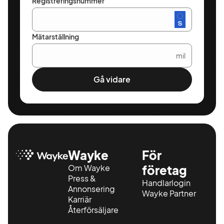
Registreringsnummer
Mätarställning
mil
Gå vidare
Wayke
För
Om Wayke
företag
Press &
Handlarlogin
Annonsering
Wayke Partner
Karriär
Återförsäljare