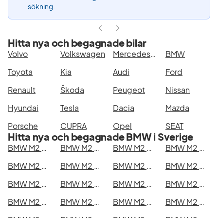
sökning.
Hitta nya och begagnade bilar
Volvo
Volkswagen
Mercedes-Benz
BMW
Toyota
Kia
Audi
Ford
Renault
Škoda
Peugeot
Nissan
Hyundai
Tesla
Dacia
Mazda
Porsche
CUPRA
Opel
SEAT
Hitta nya och begagnade BMW i Sverige
BMW M2 Competition i Stockholm
BMW M2 Competition i Göteborg
BMW M2 Competition i Helsingborg
BMW M2 Competition i Jönköping
BMW M2 Competition i Malmö
BMW M2 Competition i Örebro
BMW M2 Competition i Norrköping
BMW M2 Competition i Linköping
BMW M2 Competition i Uppsala
BMW M2 Competition i Västerås
BMW M2 Competition i Halmstad
BMW M2 Competition i Växjö
BMW M2 Competition i Eskilstuna
BMW M2 Competition i Kalmar
BMW M2 Competition i Karlskrona
BMW M2 Competition i Karlstad