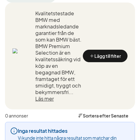
filter
filter
filter
Linköping
BMW
M2
Kvalitetstestade
+50
(Tillverkare)
Competit
km
(Modell)
BMW med
(Plats)
marknadsledande
garantier från de
som kan BMW bäst.
BMW Premium
Selection är en
Lägg till filter
kvalitetssäkring vid
köp av en
begagnad BMW,
framtaget för ett
smidigt, tryggt och
bekymmersfri...
Läs mer
0 annonser
Sortera efter
Senaste
Inga resultat hittades
Vi kunde inte hitta några resultat som matchar din