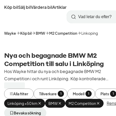
Hoppa
Köp bil
Sälj bil
Värdera bil
Artiklar
till
Skapa
Logga
huvudinnehåll
Startsida
Sök
konto
in
Wayke
Köp bil
BMW
M2 Competition
Linkoping
Nya och begagnade BMW M2
Competition till salu i Linköping
Hos Wayke hittar du nya och begagnade BMW M2
Competition i och runt Linköping. Köp kontrollerade
och godkända bilar från bilhandlare i Sverige.
Alla filter
Tillverkare
Modell
Plats
1
1
1
Rensa
Linköping +50 km
Ta
BMW
Ta
M2 Competition
Ta
bort
bort
bort
aktivt
aktivt
aktivt
Bevaka sökning