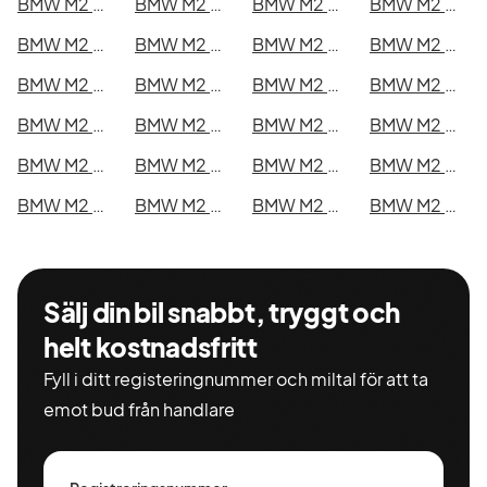
BMW M2 Competition i Kristianstad
BMW M2 Competition i Sundsvall
BMW M2 Competition i Umeå
BMW M2 Competition i Varberg
BMW M2 Competition i Borås
BMW M2 Competition i Falkenberg
BMW M2 Competition i Gävle
BMW M2 Competition i Luleå
BMW M2 Competition i Lund
BMW M2 Competition i Mönsterås
BMW M2 Competition i Uddevalla
BMW M2 Competition i Västervik
BMW M2 Competition i Ystad
BMW M2 Competition i Östersund
BMW M2 Competition i Borlänge
BMW M2 Competition i Kiruna
BMW M2 Competition i Nyköping
BMW M2 Competition i Oskarshamn
BMW M2 Competition i Sigtuna
BMW M2 Competition i Skellefteå
BMW M2 Competition i Skövde
BMW M2 Competition i Trollhättan
BMW M2 Competition i Alingsås
BMW M2 Competition i Båstad
Sälj din bil snabbt, tryggt och
helt kostnadsfritt
Fyll i ditt registeringnummer och miltal för att ta
emot bud från handlare