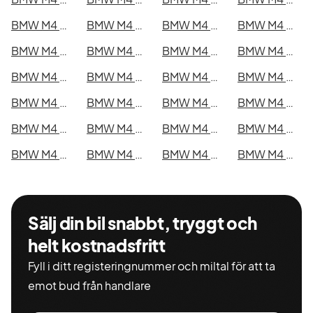
BMW M4 Competition xDrive Coupé i Kristianstad
BMW M4 Competition xDrive Coupé i Sundsvall
BMW M4 Competition xDrive Coupé i Umeå
BMW M4 Competition xDrive Coupé i Varberg
BMW M4 Competition xDrive Coupé i Borås
BMW M4 Competition xDrive Coupé i Falkenberg
BMW M4 Competition xDrive Coupé i Gävle
BMW M4 Competition xDrive Coupé i Luleå
BMW M4 Competition xDrive Coupé i Lund
BMW M4 Competition xDrive Coupé i Mönsterås
BMW M4 Competition xDrive Coupé i Uddevalla
BMW M4 Competition xDrive Coupé i Västervik
BMW M4 Competition xDrive Coupé i Ystad
BMW M4 Competition xDrive Coupé i Östersund
BMW M4 Competition xDrive Coupé i Borlänge
BMW M4 Competition xDrive Coupé i Kiruna
BMW M4 Competition xDrive Coupé i Nyköping
BMW M4 Competition xDrive Coupé i Oskarshamn
BMW M4 Competition xDrive Coupé i Sigtuna
BMW M4 Competition xDrive Coupé i Skellefteå
BMW M4 Competition xDrive Coupé i Skövde
BMW M4 Competition xDrive Coupé i Trollhättan
BMW M4 Competition xDrive Coupé i Alingsås
BMW M4 Competition xDrive Coupé i Båstad
Sälj din bil snabbt, tryggt och
helt kostnadsfritt
Fyll i ditt registeringnummer och miltal för att ta
emot bud från handlare