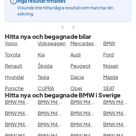
Inga resultat hittades
Vi kunde inte hitta några resultat som matchar din
sökning.
Hitta nya och begagnade bilar
Volvo
Volkswagen
Mercedes-Benz
BMW
Toyota
Kia
Audi
Ford
Renault
Škoda
Peugeot
Nissan
Hyundai
Tesla
Dacia
Mazda
Porsche
CUPRA
Opel
SEAT
Hitta nya och begagnade BMW i Sverige
BMW M4 Competition xDrive Coupé i Stockholm
BMW M4 Competition xDrive Coupé i Göteborg
BMW M4 Competition xDrive Coupé i Helsingborg
BMW M4 Competition xDrive Coupé i Jönköping
BMW M4 Competition xDrive Coupé i Malmö
BMW M4 Competition xDrive Coupé i Örebro
BMW M4 Competition xDrive Coupé i Norrköping
BMW M4 Competition xDrive Coupé i Linköping
BMW M4 Competition xDrive Coupé i Uppsala
BMW M4 Competition xDrive Coupé i Västerås
BMW M4 Competition xDrive Coupé i Halmstad
BMW M4 Competition xDrive Coupé i Växjö
BMW M4 Competition xDrive Coupé i Eskilstuna
BMW M4 Competition xDrive Coupé i Kalmar
BMW M4 Competition xDrive Coupé i Karlskrona
BMW M4 Competition xDrive Coupé i Karlstad