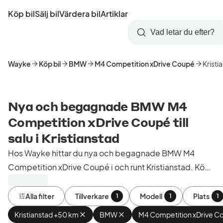
Hoppa
Köp bil
Sälj bil
Värdera bil
Artiklar
till
Skapa
Logga
huvudinnehåll
Startsida
Sök
konto
in
Wayke
Köp bil
BMW
M4 Competition xDrive Coupé
Kristi
Nya och begagnade BMW M4
Competition xDrive Coupé till
salu i Kristianstad
Hos Wayke hittar du nya och begagnade BMW M4
Competition xDrive Coupé i och runt Kristianstad. Köp
kontrollerade och godkända bilar från bilhandlare i
Sverige.
Alla filter
Tillverkare
Modell
Plats
1
1
1
Kristianstad +50 km
Ta
BMW
Ta
M4 Competition xDrive C