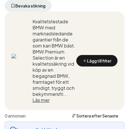
bort
bort
aktivt
aktivt
Bevaka sökning
filter
filter
Kristianstad
BMW
Kvalitetstestade
+50
(Tillverkare)
km
BMW med
(Plats)
marknadsledande
garantier från de
som kan BMW bäst.
BMW Premium
Selection är en
Lägg till filter
kvalitetssäkring vid
köp av en
begagnad BMW,
framtaget för ett
smidigt, tryggt och
bekymmersfri...
Läs mer
0 annonser
Sortera efter
Senaste