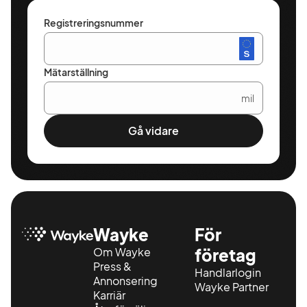
Registreringsnummer
Mätarställning
mil
Gå vidare
Wayke
För
Om Wayke
företag
Press &
Handlarlogin
Annonsering
Wayke Partner
Karriär