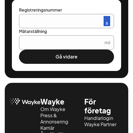
Registreringsnummer
Mätarställning
mil
Gå vidare
Wayke
För
Om Wayke
företag
Press &
Handlarlogin
Annonsering
Wayke Partner
Karriär