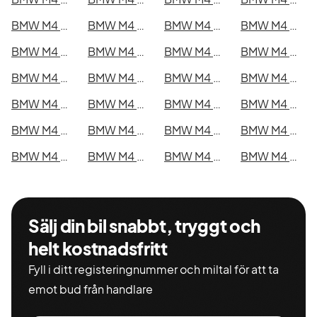
BMW M4 Competition xDrive Coupé i Kristianstad
BMW M4 Competition xDrive Coupé i Sundsvall
BMW M4 Competition xDrive Coupé i Umeå
BMW M4 Competition xDrive Coupé i Varberg
BMW M4 Competition xDrive Coupé i Borås
BMW M4 Competition xDrive Coupé i Falkenberg
BMW M4 Competition xDrive Coupé i Gävle
BMW M4 Competition xDrive Coupé i Luleå
BMW M4 Competition xDrive Coupé i Lund
BMW M4 Competition xDrive Coupé i Mönsterås
BMW M4 Competition xDrive Coupé i Uddevalla
BMW M4 Competition xDrive Coupé i Västervik
BMW M4 Competition xDrive Coupé i Ystad
BMW M4 Competition xDrive Coupé i Östersund
BMW M4 Competition xDrive Coupé i Borlänge
BMW M4 Competition xDrive Coupé i Kiruna
BMW M4 Competition xDrive Coupé i Nyköping
BMW M4 Competition xDrive Coupé i Oskarshamn
BMW M4 Competition xDrive Coupé i Sigtuna
BMW M4 Competition xDrive Coupé i Skellefteå
BMW M4 Competition xDrive Coupé i Skövde
BMW M4 Competition xDrive Coupé i Trollhättan
BMW M4 Competition xDrive Coupé i Alingsås
BMW M4 Competition xDrive Coupé i Båstad
Sälj din bil snabbt, tryggt och
helt kostnadsfritt
Fyll i ditt registeringnummer och miltal för att ta
emot bud från handlare