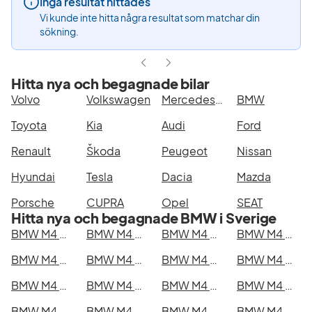
Inga resultat hittades
Vi kunde inte hitta några resultat som matchar din
sökning.
Hitta nya och begagnade bilar
Volvo
Volkswagen
Mercedes-Benz
BMW
Toyota
Kia
Audi
Ford
Renault
Škoda
Peugeot
Nissan
Hyundai
Tesla
Dacia
Mazda
Porsche
CUPRA
Opel
SEAT
Hitta nya och begagnade BMW i Sverige
BMW M4 Competition xDrive Coupé i Stockholm
BMW M4 Competition xDrive Coupé i Göteborg
BMW M4 Competition xDrive Coupé i Helsingborg
BMW M4 Competition xDrive Coupé i Jönköping
BMW M4 Competition xDrive Coupé i Malmö
BMW M4 Competition xDrive Coupé i Örebro
BMW M4 Competition xDrive Coupé i Norrköping
BMW M4 Competition xDrive Coupé i Linköping
BMW M4 Competition xDrive Coupé i Uppsala
BMW M4 Competition xDrive Coupé i Västerås
BMW M4 Competition xDrive Coupé i Halmstad
BMW M4 Competition xDrive Coupé i Växjö
BMW M4 Competition xDrive Coupé i Eskilstuna
BMW M4 Competition xDrive Coupé i Kalmar
BMW M4 Competition xDrive Coupé i Karlskrona
BMW M4 Competition xDrive Coupé i Karlstad