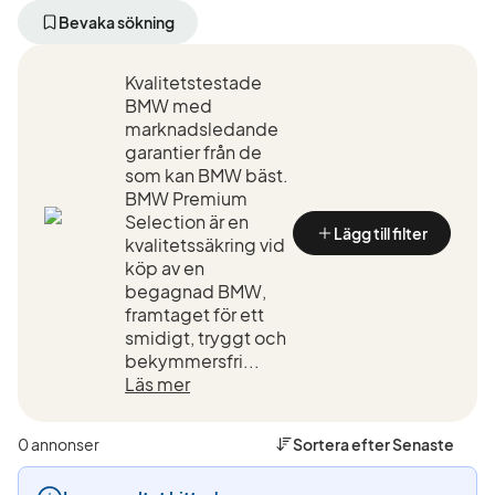
bort
bort
aktivt
aktivt
Bevaka sökning
filter
filter
Skövde
BMW
Kvalitetstestade
+50
(Tillverkare)
km
BMW med
(Plats)
marknadsledande
garantier från de
som kan BMW bäst.
BMW Premium
Selection är en
Lägg till filter
kvalitetssäkring vid
köp av en
begagnad BMW,
framtaget för ett
smidigt, tryggt och
bekymmersfri...
Läs mer
0 annonser
Sortera efter
Senaste