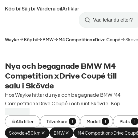
Hoppa
Köp bil
Sälj bil
Värdera bil
Artiklar
till
Skapa
Logga
huvudinnehåll
Startsida
Sök
konto
in
Wayke
Köp bil
BMW
M4 Competition xDrive Coupé
Skov
Nya och begagnade BMW M4
Competition xDrive Coupé till
salu i Skövde
Hos Wayke hittar du nya och begagnade BMW M4
Competition xDrive Coupé i och runt Skövde. Köp
kontrollerade och godkända bilar från bilhandlare i
Sverige.
Alla filter
Tillverkare
Modell
Plats
1
1
1
Skövde +50 km
Ta
BMW
Ta
M4 Competition xDrive Coup