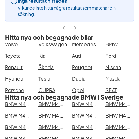
Inga resultat hittades
Vi kunde inte hitta några resultat som matchar din
sökning.
Hitta nya och begagnade bilar
Volvo
Volkswagen
Mercedes-Benz
BMW
Toyota
Kia
Audi
Ford
Renault
Škoda
Peugeot
Nissan
Hyundai
Tesla
Dacia
Mazda
Porsche
CUPRA
Opel
SEAT
Hitta nya och begagnade BMW i Sverige
BMW M4 Competition xDrive Coupé i Stockholm
BMW M4 Competition xDrive Coupé i Göteborg
BMW M4 Competition xDrive Coupé i Helsingborg
BMW M4 Competition xDrive Coupé i Jönköping
BMW M4 Competition xDrive Coupé i Malmö
BMW M4 Competition xDrive Coupé i Örebro
BMW M4 Competition xDrive Coupé i Norrköping
BMW M4 Competition xDrive Coupé i Linköping
BMW M4 Competition xDrive Coupé i Uppsala
BMW M4 Competition xDrive Coupé i Västerås
BMW M4 Competition xDrive Coupé i Halmstad
BMW M4 Competition xDrive Coupé i Växjö
BMW M4 Competition xDrive Coupé i Eskilstuna
BMW M4 Competition xDrive Coupé i Kalmar
BMW M4 Competition xDrive Coupé i Karlskrona
BMW M4 Competition xDrive Coupé i Karlstad