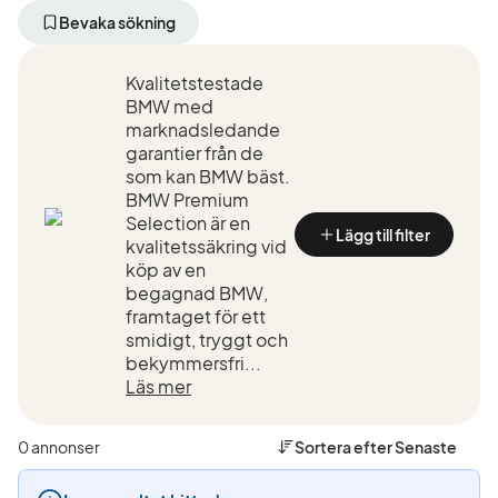
bort
bort
aktivt
aktivt
Bevaka sökning
filter
filter
Uddevalla
BMW
Kvalitetstestade
+50
(Tillverkare)
km
BMW med
(Plats)
marknadsledande
garantier från de
som kan BMW bäst.
BMW Premium
Selection är en
Lägg till filter
kvalitetssäkring vid
köp av en
begagnad BMW,
framtaget för ett
smidigt, tryggt och
bekymmersfri...
Läs mer
0 annonser
Sortera efter
Senaste