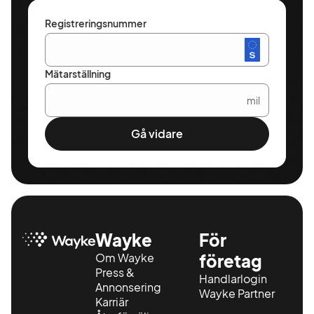
Registreringsnummer
Mätarställning
mil
Gå vidare
Wayke
För
Om Wayke
företag
Press &
Handlarlogin
Annonsering
Wayke Partner
Karriär