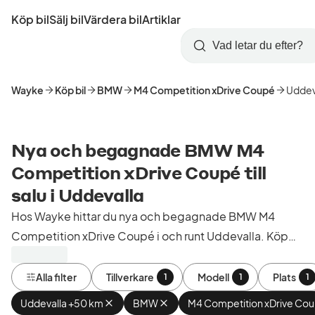
Hoppa
Köp bil
Sälj bil
Värdera bil
Artiklar
till
Skapa
Logga
huvudinnehåll
Startsida
Sök
konto
in
Wayke
Köp bil
BMW
M4 Competition xDrive Coupé
Uddev
Nya och begagnade BMW M4
Competition xDrive Coupé till
salu i Uddevalla
Hos Wayke hittar du nya och begagnade BMW M4
Competition xDrive Coupé i och runt Uddevalla. Köp
kontrollerade och godkända bilar från bilhandlare i
Sverige.
Alla filter
Tillverkare
Modell
Plats
1
1
1
Uddevalla +50 km
Ta
BMW
Ta
M4 Competition xDrive Co