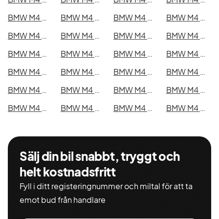
BMW M4 Competition xDrive Coupé i Kristianstad
BMW M4 Competition xDrive Coupé i Sundsvall
BMW M4 Competition xDrive Coupé i Umeå
BMW M4 Competition xDrive Coupé i Varberg
BMW M4 Competition xDrive Coupé i Borås
BMW M4 Competition xDrive Coupé i Falkenberg
BMW M4 Competition xDrive Coupé i Gävle
BMW M4 Competition xDrive Coupé i Luleå
BMW M4 Competition xDrive Coupé i Lund
BMW M4 Competition xDrive Coupé i Mönsterås
BMW M4 Competition xDrive Coupé i Uddevalla
BMW M4 Competition xDrive Coupé i Västervik
BMW M4 Competition xDrive Coupé i Ystad
BMW M4 Competition xDrive Coupé i Östersund
BMW M4 Competition xDrive Coupé i Borlänge
BMW M4 Competition xDrive Coupé i Kiruna
BMW M4 Competition xDrive Coupé i Nyköping
BMW M4 Competition xDrive Coupé i Oskarshamn
BMW M4 Competition xDrive Coupé i Sigtuna
BMW M4 Competition xDrive Coupé i Skellefteå
BMW M4 Competition xDrive Coupé i Skövde
BMW M4 Competition xDrive Coupé i Trollhättan
BMW M4 Competition xDrive Coupé i Alingsås
BMW M4 Competition xDrive Coupé i Båstad
Sälj din bil snabbt, tryggt och
helt kostnadsfritt
Fyll i ditt registeringnummer och miltal för att ta
emot bud från handlare