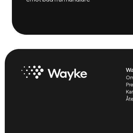
Wa
Om
Pr
Kar
Åte