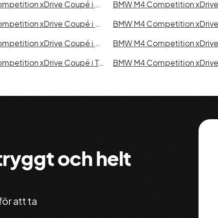
BMW M4 Competition xDrive Coupé i Mönsterås
BMW M4 Competition xDrive Coupé i Östersund
BMW M4 Competition xDrive Coupé i Oskarshamn
BMW M4 Competition xDrive Coupé i Trollhättan
 tryggt och helt
ör att ta