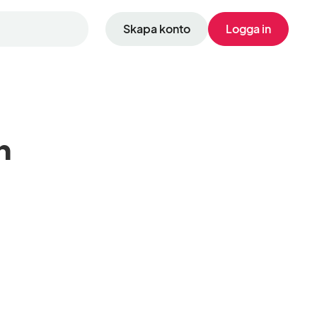
Skapa konto
Logga in
n