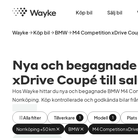
Hoppa
Startsida
till
Köp bil
Sälj bil
huvudinnehåll
Wayke
Köp bil
BMW
M4 Competition xDrive Co
Nya och begagnad
xDrive Coupé till sa
Hos Wayke hittar du nya och begagnade BMW M4 Comp
Norrköping. Köp kontrollerade och godkända bilar från 
Alla filter
Tillverkare
Modell
Plats
1
1
Norrköping +50 km
Ta
BMW
Ta
M4 Competition xDriv
bort
bort