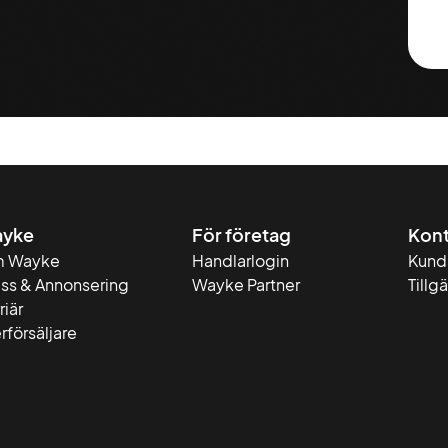
yke
För företag
Kont
 Wayke
Handlarlogin
Kund
ess & Annonsering
Wayke Partner
Tillg
riär
rförsäljare