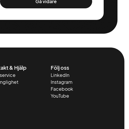
Gå vidare
akt & Hjälp
Följ oss
service
LinkedIn
änglighet
Instagram
Facebook
YouTube