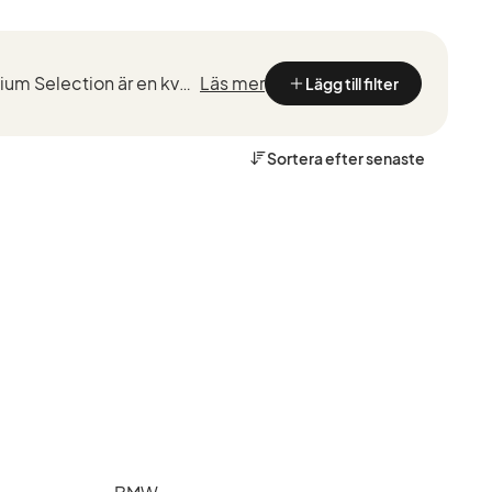
Kvalitetstestade BMW med marknadsledande garantier från de som kan BMW bäst. BMW Premium Selection är en kvalitetssäkring vid köp av en begagnad BMW, framtaget för ett smidigt, tryggt och bekymmersfri...
Läs mer
Lägg till filter
Sortera efter
senaste