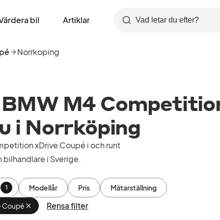
Värdera bil
Artiklar
Sök
upé
Norrkoping
e BMW M4 Competitio
lu i Norrköping
etition xDrive Coupé i och runt
bilhandlare i Sverige.
Modellår
Pris
Mätarställning
1
Rensa filter
e Coupé
Ta
bort