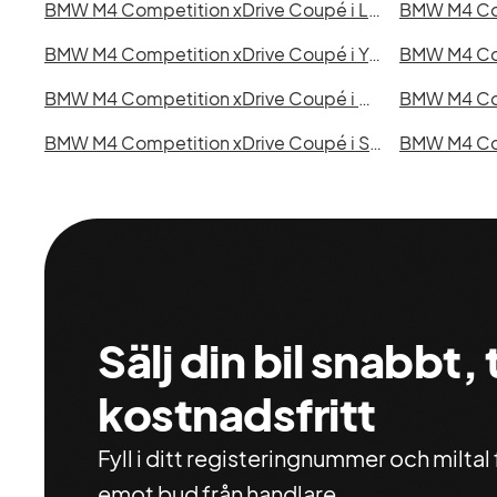
BMW M4 Competition xDrive Coupé i Lund
BMW M4 Competition xDrive Coupé i Ystad
BMW M4 Competition xDrive Coupé i Nyköping
BMW M4 Competition xDrive Coupé i Skövde
Sälj din bil snabbt,
kostnadsfritt
Fyll i ditt registeringnummer och miltal f
emot bud från handlare