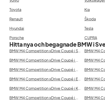
Volvo
Volkswage
Toyota
Kia
Renault
Škoda
Hyundai
Tesla
Porsche
CUPRA
Hitta nya och begagnade BMW i Sve
BMW M4 Competition xDrive Coupé i Stockholm
BMW M4 Competition xDrive Coupé i Malmö
BMW M4 Competition xDrive Coupé i Uppsala
BMW M4 Competition xDrive Coupé i Eskilstuna
BMW M4 Competition xDrive Coupé i Kristianstad
BMW M4 Competition xDrive Coupé i Borås