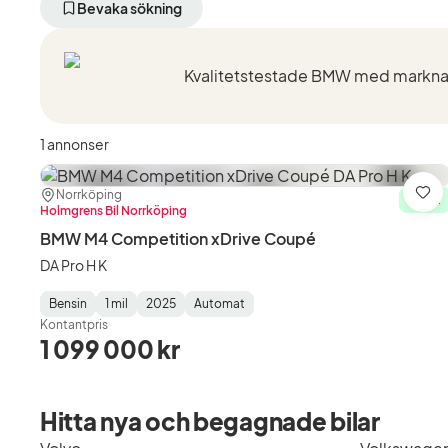
aktivt
aktivt
Bevaka sökning
filter
filter
Norrköping
BMW
+50
(Tillverkare)
km
(Plats)
1 annonser
Plats:
Återförsäljare:
Norrköping
Spa
I lager
Holmgrens Bil Norrköping
BMW M4 Competition xDrive Coupé
DA Pro H K
Bensin
1 mil
2025
Automat
Fuel
Mätarställning
Model
Gearbox
:
Kontantpris
Type
Year
Type
:
:
:
1 099 000 kr
Hitta nya och begagnade bilar