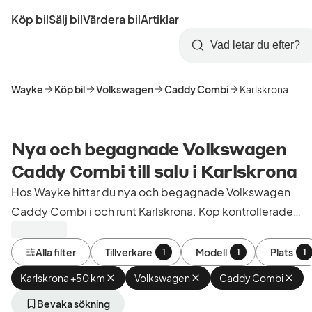
Hoppa
Köp bil
Sälj bil
Värdera bil
Artiklar
till
Skapa
Logga
huvudinnehåll
Startsida
Sök
konto
in
Wayke
Köp bil
Volkswagen
Caddy Combi
Karlskrona
Nya och begagnade Volkswagen
Caddy Combi till salu i Karlskrona
Hos Wayke hittar du nya och begagnade Volkswagen
Caddy Combi i och runt Karlskrona. Köp kontrollerade
och godkända bilar från bilhandlare i Sverige.
Alla filter
Tillverkare
Modell
Plats
1
1
1
Karlskrona +50 km
Ta
Volkswagen
Ta
Caddy Combi
Ta
bort
bort
bort
aktivt
aktivt
aktiv
Bevaka sökning