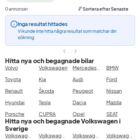
filter
filter
filter
Karlskrona
Volkswagen
Cad
0 annonser
Sortera efter
Senaste
+50
(Tillverkare)
Com
km
(Mod
Inga resultat hittades
(Plats)
Vi kunde inte hitta några resultat som matchar din
sökning.
Hitta nya och begagnade bilar
Volvo
Volkswagen
Mercedes-Benz
BMW
Toyota
Kia
Audi
Ford
Renault
Škoda
Peugeot
Nissan
Hyundai
Tesla
Dacia
Mazda
Porsche
CUPRA
Opel
SEAT
Hitta nya och begagnade Volkswagen i
Sverige
Volkswagen Caddy Combi i Stockholm
Volkswagen Caddy Combi i Göteborg
Volkswagen Caddy Combi i Helsingborg
Volkswagen Caddy Combi i Jönköping