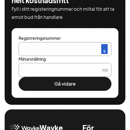
helt kostnadsfritt
Fyll i ditt registeringnummer och miltal för att ta
emot bud från handlare
Registreringsnummer
Mätarställning
mil
Gå vidare
Wayke
För