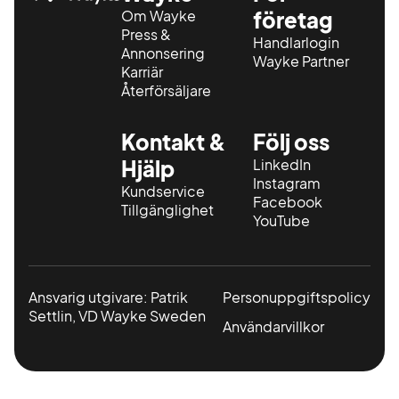
Om Wayke
företag
Press &
Handlarlogin
Annonsering
Wayke Partner
Karriär
Återförsäljare
Kontakt &
Följ oss
Hjälp
LinkedIn
Instagram
Kundservice
Facebook
Tillgänglighet
YouTube
Ansvarig utgivare: Patrik
Personuppgiftspolicy
Settlin, VD Wayke Sweden
Användarvillkor