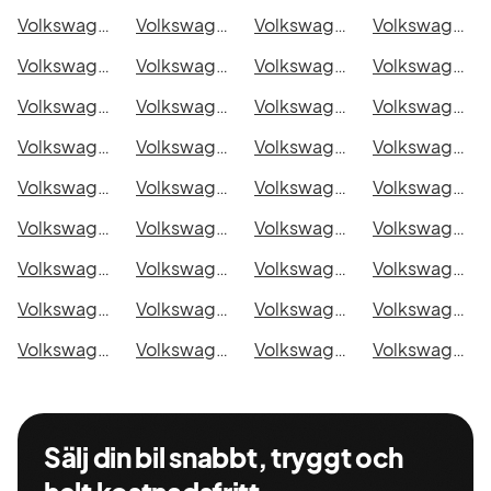
Volkswagen Caddy Combi i Malmö
Volkswagen Caddy Combi i Örebro
Volkswagen Caddy Combi i Norrköping
Volkswagen Caddy Combi i Linköping
Volkswagen Caddy Combi i Uppsala
Volkswagen Caddy Combi i Västerås
Volkswagen Caddy Combi i Halmstad
Volkswagen Caddy Combi i Växjö
Volkswagen Caddy Combi i Eskilstuna
Volkswagen Caddy Combi i Kalmar
Volkswagen Caddy Combi i Karlskrona
Volkswagen Caddy Combi i Karlstad
Volkswagen Caddy Combi i Kristianstad
Volkswagen Caddy Combi i Sundsvall
Volkswagen Caddy Combi i Umeå
Volkswagen Caddy Combi i Varberg
Volkswagen Caddy Combi i Borås
Volkswagen Caddy Combi i Falkenberg
Volkswagen Caddy Combi i Gävle
Volkswagen Caddy Combi i Luleå
Volkswagen Caddy Combi i Lund
Volkswagen Caddy Combi i Mönsterås
Volkswagen Caddy Combi i Uddevalla
Volkswagen Caddy Combi i Västervik
Volkswagen Caddy Combi i Ystad
Volkswagen Caddy Combi i Östersund
Volkswagen Caddy Combi i Borlänge
Volkswagen Caddy Combi i Kiruna
Volkswagen Caddy Combi i Nyköping
Volkswagen Caddy Combi i Oskarshamn
Volkswagen Caddy Combi i Sigtuna
Volkswagen Caddy Combi i Skellefteå
Volkswagen Caddy Combi i Skövde
Volkswagen Caddy Combi i Trollhättan
Volkswagen Caddy Combi i Alingsås
Volkswagen Caddy Combi i Båstad
Sälj din bil snabbt, tryggt och