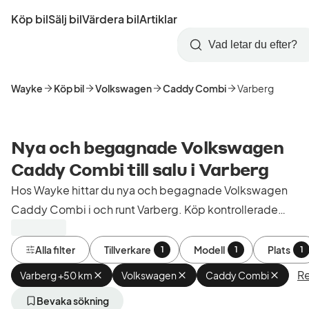
Hoppa
Köp bil
Sälj bil
Värdera bil
Artiklar
till
Skapa
Logga
huvudinnehåll
Startsida
Sök
konto
in
Wayke
Köp bil
Volkswagen
Caddy Combi
Varberg
Nya och begagnade Volkswagen
Caddy Combi till salu i Varberg
Hos Wayke hittar du nya och begagnade Volkswagen
Caddy Combi i och runt Varberg. Köp kontrollerade
och godkända bilar från bilhandlare i Sverige.
Alla filter
Tillverkare
Modell
Plats
1
1
1
Re
Varberg +50 km
Ta
Volkswagen
Ta
Caddy Combi
Ta
bort
bort
bort
aktivt
aktivt
aktivt
Bevaka sökning