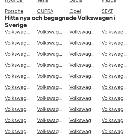
Porsche
CUPRA
Opel
SEAT
Hitta nya och begagnade Volkswagen i
Sverige
Volkswagen Caddy Combi i Stockholm
Volkswagen Caddy Combi i Göteborg
Volkswagen Caddy Combi i Helsingborg
Volkswagen Caddy Combi i Jönköping
Volkswagen Caddy Combi i Malmö
Volkswagen Caddy Combi i Örebro
Volkswagen Caddy Combi i Norrköping
Volkswagen Caddy Combi i Linköping
Volkswagen Caddy Combi i Uppsala
Volkswagen Caddy Combi i Västerås
Volkswagen Caddy Combi i Halmstad
Volkswagen Caddy Combi i Växjö
Volkswagen Caddy Combi i Eskilstuna
Volkswagen Caddy Combi i Kalmar
Volkswagen Caddy Combi i Karlskrona
Volkswagen Caddy Combi i Karlstad
Volkswagen Caddy Combi i Kristianstad
Volkswagen Caddy Combi i Sundsvall
Volkswagen Caddy Combi i Umeå
Volkswagen Caddy Combi i Varberg
Volkswagen Caddy Combi i Borås
Volkswagen Caddy Combi i Falkenberg
Volkswagen Caddy Combi i Gävle
Volkswagen Caddy Combi i Luleå
Volkswagen Caddy Combi i Lund
Volkswagen Caddy Combi i Mönsterås
Volkswagen Caddy Combi i Uddevalla
Volkswagen Caddy Combi i Västervik
Volkswagen Caddy Combi i Ystad
Volkswagen Caddy Combi i Östersund
Volkswagen Caddy Combi i Borlänge
Volkswagen Caddy Combi i Kiruna
Volkswagen Caddy Combi i Nyköping
Volkswagen Caddy Combi i Oskarshamn
Volkswagen Caddy Combi i Sigtuna
Volkswagen Caddy Combi i Skellefteå
Volkswagen Caddy Combi i Skövde
Volkswagen Caddy Combi i Trollhättan
Volkswagen Caddy Combi i Alingsås
Volkswagen Caddy Combi i Båstad