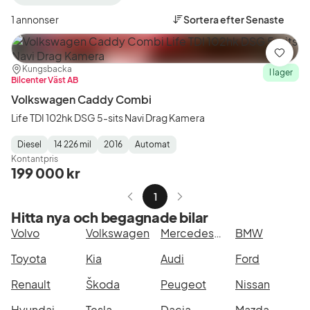
filter
filter
filter
Varberg
Volkswagen
Caddy
1 annonser
Sortera efter
Senaste
+50
(Tillverkare)
Combi
km
(Modell
(Plats)
Spara
Plats:
Återförsäljare:
Kungsbacka
I lager
Bilcenter Väst AB
Volkswagen Caddy Combi
Life TDI 102hk DSG 5-sits Navi Drag Kamera
Diesel
14 226 mil
2016
Automat
Fuel
Mätarställning
Model
Gearbox
:
Kontantpris
Type
Year
Type
:
:
:
199 000 kr
1
Hitta nya och begagnade bilar
Volvo
Volkswagen
Mercedes-Benz
BMW
Toyota
Kia
Audi
Ford
Renault
Škoda
Peugeot
Nissan
Hyundai
Tesla
Dacia
Mazda