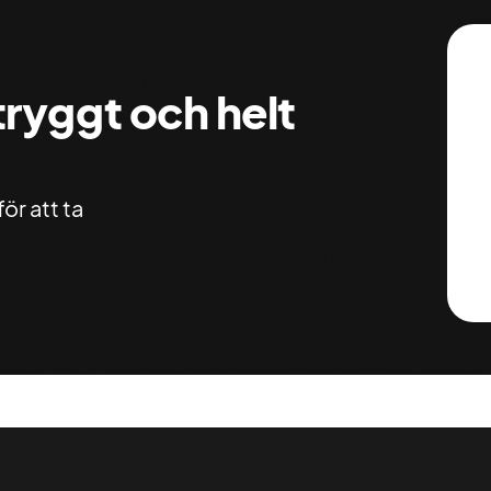
 tryggt och helt
ör att ta