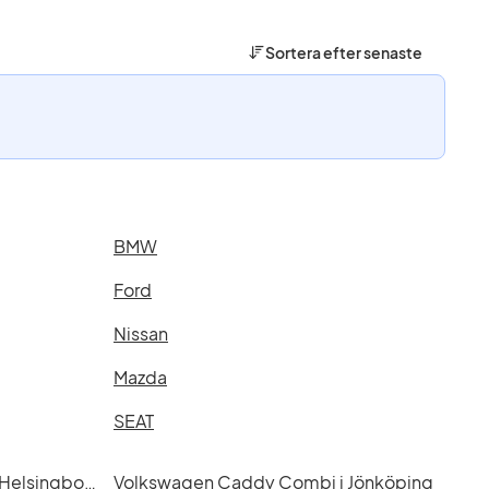
Sortera efter
senaste
BMW
Ford
Nissan
Mazda
SEAT
Volkswagen Caddy Combi i Helsingborg
Volkswagen Caddy Combi i Jönköping