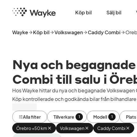
Hoppa
Startsida
till
Köp bil
Sälj bil
huvudinnehåll
Wayke
Köp bil
Volkswagen
Caddy Combi
Oreb
Nya och begagnade
Combi till salu i Öre
Hos Wayke hittar du nya och begagnade Volkswagen 
Köp kontrollerade och godkända bilar från bilhandlare 
Alla filter
Tillverkare
Modell
Plats
1
1
Örebro +50 km
Ta
Volkswagen
Ta
Caddy Combi
Ta
bort
bort
bort