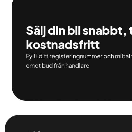
Sälj din bil snabbt,
kostnadsfritt
Fyll i ditt registeringnummer och miltal f
emot bud från handlare