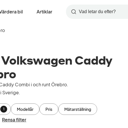
Värdera bil
Artiklar
Sök
ro
 Volkswagen Caddy
bro
Caddy Combi i och runt Örebro.
i Sverige.
Modellår
Pris
Mätarställning
1
Rensa filter