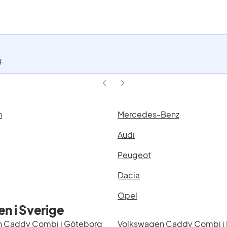
t
dy
bi
ell)
g.
n
Mercedes-Benz
Audi
Peugeot
Dacia
Opel
n i Sverige
 Caddy Combi i Göteborg