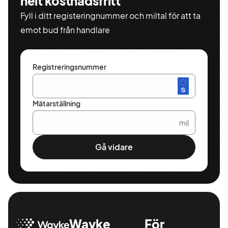
helt kostnadsfritt
Fyll i ditt registeringnummer och miltal för att ta
emot bud från handlare
Registreringsnummer
Mätarställning
mil
Gå vidare
Wayke
För