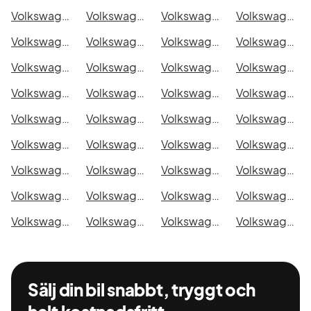
Volkswagen e-Crafter i Malmö
Volkswagen e-Crafter i Örebro
Volkswagen e-Crafter i Norrköping
Volkswagen e-Crafter i Linköping
Volkswagen e-Crafter i Uppsala
Volkswagen e-Crafter i Västerås
Volkswagen e-Crafter i Halmstad
Volkswagen e-Crafter i Växjö
Volkswagen e-Crafter i Eskilstuna
Volkswagen e-Crafter i Kalmar
Volkswagen e-Crafter i Karlskrona
Volkswagen e-Crafter i Karlstad
Volkswagen e-Crafter i Kristianstad
Volkswagen e-Crafter i Sundsvall
Volkswagen e-Crafter i Umeå
Volkswagen e-Crafter i Varberg
Volkswagen e-Crafter i Borås
Volkswagen e-Crafter i Falkenberg
Volkswagen e-Crafter i Gävle
Volkswagen e-Crafter i Luleå
Volkswagen e-Crafter i Lund
Volkswagen e-Crafter i Mönsterås
Volkswagen e-Crafter i Uddevalla
Volkswagen e-Crafter i Västervik
Volkswagen e-Crafter i Ystad
Volkswagen e-Crafter i Östersund
Volkswagen e-Crafter i Borlänge
Volkswagen e-Crafter i Kiruna
Volkswagen e-Crafter i Nyköping
Volkswagen e-Crafter i Oskarshamn
Volkswagen e-Crafter i Sigtuna
Volkswagen e-Crafter i Skellefteå
Volkswagen e-Crafter i Skövde
Volkswagen e-Crafter i Trollhättan
Volkswagen e-Crafter i Alingsås
Volkswagen e-Crafter i Båstad
Sälj din bil snabbt, tryggt och