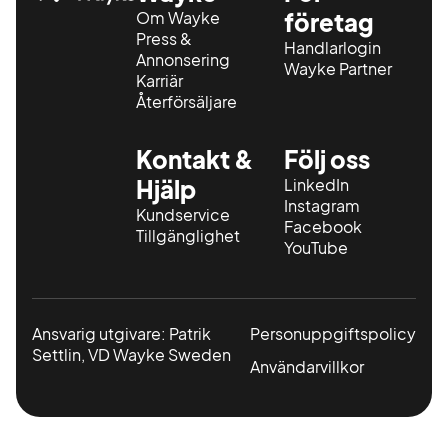
Om Wayke
företag
Press &
Handlarlogin
Annonsering
Wayke Partner
Karriär
Återförsäljare
Kontakt &
Följ oss
Hjälp
LinkedIn
Instagram
Kundservice
Facebook
Tillgänglighet
YouTube
Ansvarig utgivare: Patrik
Personuppgiftspolicy
Settlin, VD Wayke Sweden
Användarvillkor