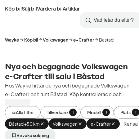
Hoppa
Köp bil
Sälj bil
Värdera bil
Artiklar
till
Skapa
Logga
huvudinnehåll
Startsida
Sök
konto
in
Wayke
Köp bil
Volkswagen
e-Crafter
Bastad
Nya och begagnade Volkswagen
e-Crafter till salu i Båstad
Hos Wayke hittar du nya och begagnade Volkswagen
e-Crafter i och runt Båstad. Köp kontrollerade och
godkända bilar från bilhandlare i Sverige.
Alla filter
Tillverkare
Modell
Plats
1
1
1
Rensa f
Båstad +50 km
Ta
Volkswagen
Ta
e-Crafter
Ta
bort
bort
bort
aktivt
aktivt
aktivt
Bevaka sökning