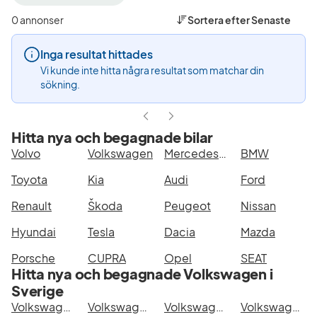
filter
filter
filter
Båstad
Volkswagen
e-
0 annonser
Sortera efter
Senaste
+50
(Tillverkare)
Crafter
km
(Modell)
Inga resultat hittades
(Plats)
Vi kunde inte hitta några resultat som matchar din
sökning.
Hitta nya och begagnade bilar
Volvo
Volkswagen
Mercedes-Benz
BMW
Toyota
Kia
Audi
Ford
Renault
Škoda
Peugeot
Nissan
Hyundai
Tesla
Dacia
Mazda
Porsche
CUPRA
Opel
SEAT
Hitta nya och begagnade Volkswagen i
Sverige
Volkswagen e-Crafter i Stockholm
Volkswagen e-Crafter i Göteborg
Volkswagen e-Crafter i Helsingborg
Volkswagen e-Crafter i Jönköping