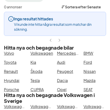
filter
filter
filter
Falkenberg
Volkswagen
e-
0 annonser
Sortera efter
Senaste
+50
(Tillverkare)
Crafter
km
(Modell
Inga resultat hittades
(Plats)
Vi kunde inte hitta några resultat som matchar din
sökning.
Hitta nya och begagnade bilar
Volvo
Volkswagen
Mercedes-Benz
BMW
Toyota
Kia
Audi
Ford
Renault
Škoda
Peugeot
Nissan
Hyundai
Tesla
Dacia
Mazda
Porsche
CUPRA
Opel
SEAT
Hitta nya och begagnade Volkswagen i
Sverige
Volkswagen e-Crafter i Stockholm
Volkswagen e-Crafter i Göteborg
Volkswagen e-Crafter i Helsingborg
Volkswagen e-Crafter i Jönköping