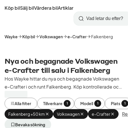
Hoppa
Köp bil
Sälj bil
Värdera bil
Artiklar
till
Skapa
Logga
huvudinnehåll
Startsida
Sök
konto
in
Wayke
Köp bil
Volkswagen
e-Crafter
Falkenberg
Nya och begagnade Volkswagen
e-Crafter till salu i Falkenberg
Hos Wayke hittar du nya och begagnade Volkswagen
e-Crafter i och runt Falkenberg. Köp kontrollerade och
godkända bilar från bilhandlare i Sverige.
Alla filter
Tillverkare
Modell
Plats
1
1
1
Ren
Falkenberg +50 km
Ta
Volkswagen
Ta
e-Crafter
Ta
bort
bort
bort
aktivt
aktivt
aktivt
Bevaka sökning