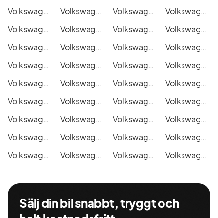
Volkswagen e-Crafter i Malmö
Volkswagen e-Crafter i Örebro
Volkswagen e-Crafter i Norrköping
Volkswagen e-Crafter i Linköping
Volkswagen e-Crafter i Uppsala
Volkswagen e-Crafter i Västerås
Volkswagen e-Crafter i Halmstad
Volkswagen e-Crafter i Växjö
Volkswagen e-Crafter i Eskilstuna
Volkswagen e-Crafter i Kalmar
Volkswagen e-Crafter i Karlskrona
Volkswagen e-Crafter i Karlstad
Volkswagen e-Crafter i Kristianstad
Volkswagen e-Crafter i Sundsvall
Volkswagen e-Crafter i Umeå
Volkswagen e-Crafter i Varberg
Volkswagen e-Crafter i Borås
Volkswagen e-Crafter i Falkenberg
Volkswagen e-Crafter i Gävle
Volkswagen e-Crafter i Luleå
Volkswagen e-Crafter i Lund
Volkswagen e-Crafter i Mönsterås
Volkswagen e-Crafter i Uddevalla
Volkswagen e-Crafter i Västervik
Volkswagen e-Crafter i Ystad
Volkswagen e-Crafter i Östersund
Volkswagen e-Crafter i Borlänge
Volkswagen e-Crafter i Kiruna
Volkswagen e-Crafter i Nyköping
Volkswagen e-Crafter i Oskarshamn
Volkswagen e-Crafter i Sigtuna
Volkswagen e-Crafter i Skellefteå
Volkswagen e-Crafter i Skövde
Volkswagen e-Crafter i Trollhättan
Volkswagen e-Crafter i Alingsås
Volkswagen e-Crafter i Båstad
Sälj din bil snabbt, tryggt och