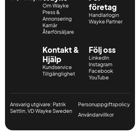
Om Wayke
företag
Press &
Handlarlogin
Annonsering
Wayke Partner
Karriär
Återförsäljare
Kontakt &
Följ oss
Hjälp
LinkedIn
Instagram
Kundservice
Facebook
Tillgänglighet
YouTube
Ansvarig utgivare: Patrik
Personuppgiftspolicy
Settlin, VD Wayke Sweden
Användarvillkor