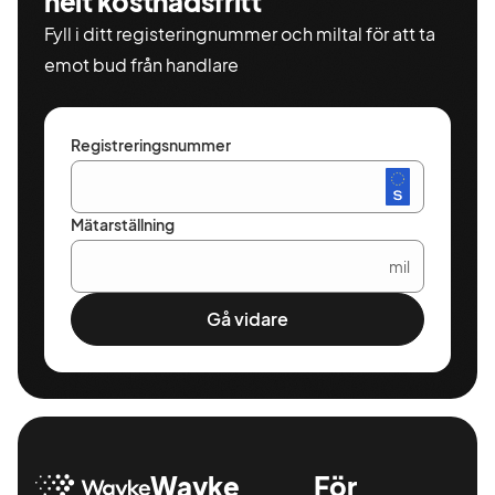
helt kostnadsfritt
Fyll i ditt registeringnummer och miltal för att ta
emot bud från handlare
Registreringsnummer
Mätarställning
mil
Gå vidare
Wayke
För