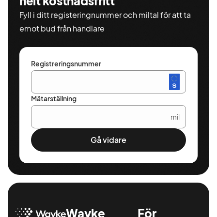
helt kostnadsfritt
Fyll i ditt registeringnummer och miltal för att ta
emot bud från handlare
Registreringsnummer
Mätarställning
mil
Gå vidare
Wayke
För