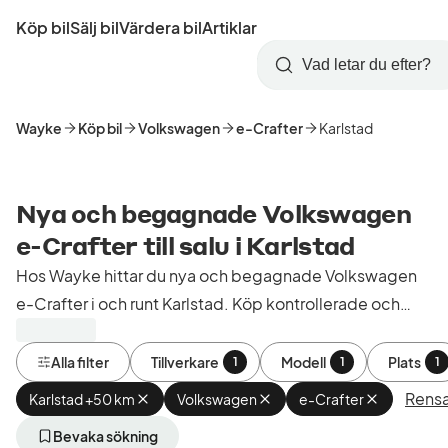
Hoppa
Köp bil
Sälj bil
Värdera bil
Artiklar
till
Skapa
Logga
huvudinnehåll
Startsida
Sök
konto
in
Wayke
Köp bil
Volkswagen
e-Crafter
Karlstad
Nya och begagnade Volkswagen
e-Crafter till salu i Karlstad
Hos Wayke hittar du nya och begagnade Volkswagen
e-Crafter i och runt Karlstad. Köp kontrollerade och
godkända bilar från bilhandlare i Sverige.
Alla filter
Tillverkare
Modell
Plats
1
1
1
Rensa 
Karlstad +50 km
Ta
Volkswagen
Ta
e-Crafter
Ta
bort
bort
bort
aktivt
aktivt
aktivt
Bevaka sökning