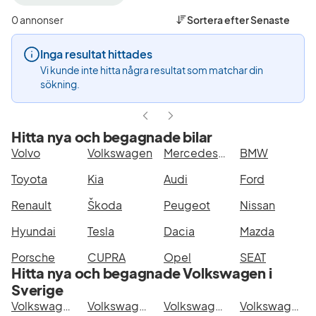
filter
filter
filter
Karlstad
Volkswagen
e-
0 annonser
Sortera efter
Senaste
+50
(Tillverkare)
Crafter
km
(Modell)
Inga resultat hittades
(Plats)
Vi kunde inte hitta några resultat som matchar din
sökning.
Hitta nya och begagnade bilar
Volvo
Volkswagen
Mercedes-Benz
BMW
Toyota
Kia
Audi
Ford
Renault
Škoda
Peugeot
Nissan
Hyundai
Tesla
Dacia
Mazda
Porsche
CUPRA
Opel
SEAT
Hitta nya och begagnade Volkswagen i
Sverige
Volkswagen e-Crafter i Stockholm
Volkswagen e-Crafter i Göteborg
Volkswagen e-Crafter i Helsingborg
Volkswagen e-Crafter i Jönköping