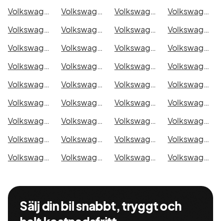
Volkswagen e-Crafter i Malmö
Volkswagen e-Crafter i Örebro
Volkswagen e-Crafter i Norrköping
Volkswagen e-Crafter i Linköping
Volkswagen e-Crafter i Uppsala
Volkswagen e-Crafter i Västerås
Volkswagen e-Crafter i Halmstad
Volkswagen e-Crafter i Växjö
Volkswagen e-Crafter i Eskilstuna
Volkswagen e-Crafter i Kalmar
Volkswagen e-Crafter i Karlskrona
Volkswagen e-Crafter i Karlstad
Volkswagen e-Crafter i Kristianstad
Volkswagen e-Crafter i Sundsvall
Volkswagen e-Crafter i Umeå
Volkswagen e-Crafter i Varberg
Volkswagen e-Crafter i Borås
Volkswagen e-Crafter i Falkenberg
Volkswagen e-Crafter i Gävle
Volkswagen e-Crafter i Luleå
Volkswagen e-Crafter i Lund
Volkswagen e-Crafter i Mönsterås
Volkswagen e-Crafter i Uddevalla
Volkswagen e-Crafter i Västervik
Volkswagen e-Crafter i Ystad
Volkswagen e-Crafter i Östersund
Volkswagen e-Crafter i Borlänge
Volkswagen e-Crafter i Kiruna
Volkswagen e-Crafter i Nyköping
Volkswagen e-Crafter i Oskarshamn
Volkswagen e-Crafter i Sigtuna
Volkswagen e-Crafter i Skellefteå
Volkswagen e-Crafter i Skövde
Volkswagen e-Crafter i Trollhättan
Volkswagen e-Crafter i Alingsås
Volkswagen e-Crafter i Båstad
Sälj din bil snabbt, tryggt och