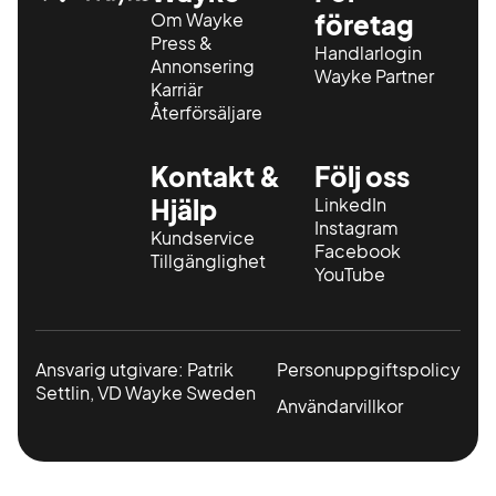
Om Wayke
företag
Press &
Handlarlogin
Annonsering
Wayke Partner
Karriär
Återförsäljare
Kontakt &
Följ oss
Hjälp
LinkedIn
Instagram
Kundservice
Facebook
Tillgänglighet
YouTube
Ansvarig utgivare: Patrik
Personuppgiftspolicy
Settlin, VD Wayke Sweden
Användarvillkor