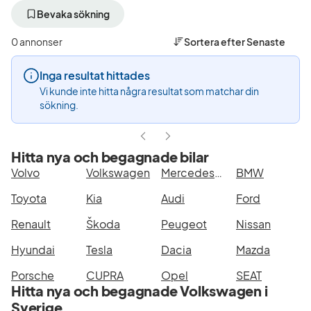
bort
bort
bor
aktivt
aktivt
akt
Bevaka sökning
filter
filter
filt
Malmö
Volkswagen
Pr
0 annonser
Sortera efter
Senaste
+50
(Tillverkare)
4M
km
Edi
Inga resultat hittades
(Plats)
(Mo
Vi kunde inte hitta några resultat som matchar din
sökning.
Hitta nya och begagnade bilar
Volvo
Volkswagen
Mercedes-Benz
BMW
Toyota
Kia
Audi
Ford
Renault
Škoda
Peugeot
Nissan
Hyundai
Tesla
Dacia
Mazda
Porsche
CUPRA
Opel
SEAT
Hitta nya och begagnade Volkswagen i
Sverige