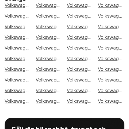
Volkswagen Pro 4Motion Edition i Stockholm
Volkswagen Pro 4Motion Edition i Göteborg
Volkswagen Pro 4Motion Edition i Helsingborg
Volkswagen Pro 4Motion Edition i Jönköping
Volkswagen Pro 4Motion Edition i Malmö
Volkswagen Pro 4Motion Edition i Örebro
Volkswagen Pro 4Motion Edition i Norrköping
Volkswagen Pro 4Motion Edition i Linköping
Volkswagen Pro 4Motion Edition i Uppsala
Volkswagen Pro 4Motion Edition i Västerås
Volkswagen Pro 4Motion Edition i Halmstad
Volkswagen Pro 4Motion Edition i Växjö
Volkswagen Pro 4Motion Edition i Eskilstuna
Volkswagen Pro 4Motion Edition i Kalmar
Volkswagen Pro 4Motion Edition i Karlskrona
Volkswagen Pro 4Motion Edition i Karlstad
Volkswagen Pro 4Motion Edition i Kristianstad
Volkswagen Pro 4Motion Edition i Sundsvall
Volkswagen Pro 4Motion Edition i Umeå
Volkswagen Pro 4Motion Edition i Varberg
Volkswagen Pro 4Motion Edition i Borås
Volkswagen Pro 4Motion Edition i Falkenberg
Volkswagen Pro 4Motion Edition i Gävle
Volkswagen Pro 4Motion Edition i Luleå
Volkswagen Pro 4Motion Edition i Lund
Volkswagen Pro 4Motion Edition i Mönsterås
Volkswagen Pro 4Motion Edition i Uddevalla
Volkswagen Pro 4Motion Edition i Västervik
Volkswagen Pro 4Motion Edition i Ystad
Volkswagen Pro 4Motion Edition i Östersund
Volkswagen Pro 4Motion Edition i Borlänge
Volkswagen Pro 4Motion Edition i Kiruna
Volkswagen Pro 4Motion Edition i Nyköping
Volkswagen Pro 4Motion Edition i Oskarshamn
Volkswagen Pro 4Motion Edition i Sigtuna
Volkswagen Pro 4Motion Edition i Skellefteå
Volkswagen Pro 4Motion Edition i Skövde
Volkswagen Pro 4Motion Edition i Trollhättan
Volkswagen Pro 4Motion Edition i Alingsås
Volkswagen Pro 4Motion Edition i Båstad