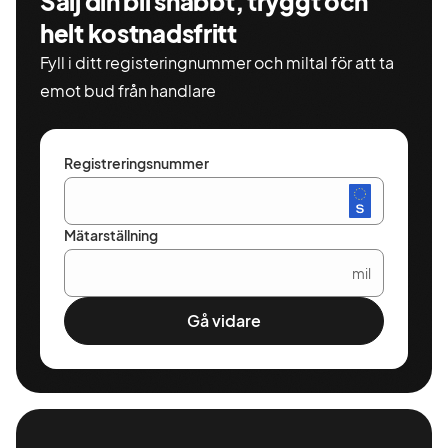
Sälj din bil snabbt, tryggt och
helt kostnadsfritt
Fyll i ditt registeringnummer och miltal för att ta
emot bud från handlare
Registreringsnummer
Mätarställning
mil
Gå vidare