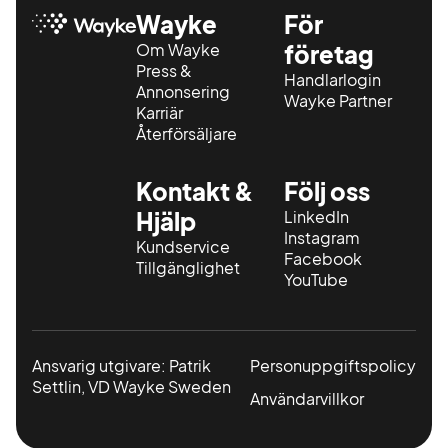
Wayke
För
Om Wayke
företag
Press &
Handlarlogin
Annonsering
Wayke Partner
Karriär
Återförsäljare
Kontakt &
Följ oss
Hjälp
LinkedIn
Instagram
Kundservice
Facebook
Tillgänglighet
YouTube
Ansvarig utgivare: Patrik
Personuppgiftspolicy
Settlin, VD Wayke Sweden
Användarvillkor