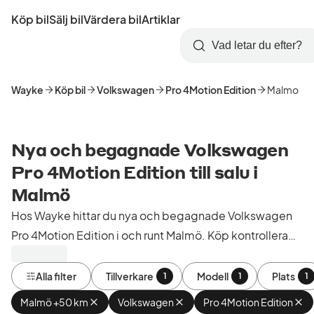
Hoppa
Köp bil
Sälj bil
Värdera bil
Artiklar
till
Skapa
Logga
huvudinnehåll
Startsida
Sök
konto
in
Wayke
Köp bil
Volkswagen
Pro 4Motion Edition
Malmo
Nya och begagnade Volkswagen
Pro 4Motion Edition till salu i
Malmö
Hos Wayke hittar du nya och begagnade Volkswagen
Pro 4Motion Edition i och runt Malmö. Köp kontrollerade
och godkända bilar från bilhandlare i Sverige.
Alla filter
Tillverkare
Modell
Plats
1
1
1
Malmö +50 km
Ta
Volkswagen
Ta
Pro 4Motion Edition
Ta