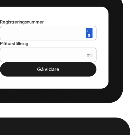
Registreringsnummer
Mätarställning
mil
Gå vidare