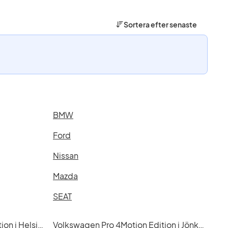
Sortera efter
senaste
BMW
Ford
Nissan
Mazda
SEAT
Volkswagen Pro 4Motion Edition i Helsingborg
Volkswagen Pro 4Motion Edition i Jönköping