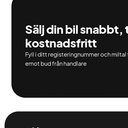
Sälj din bil snabbt,
kostnadsfritt
Fyll i ditt registeringnummer och miltal f
emot bud från handlare