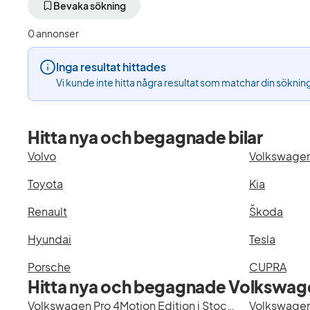
aktivt
aktivt
Bevaka sökning
filter
filter
Trollhättan
Volkswagen
0 annonser
+50
(Tillverkare)
km
Inga resultat hittades
(Plats)
Vi kunde inte hitta några resultat som matchar din söknin
Hitta nya och begagnade bilar
Volvo
Volkswage
Toyota
Kia
Renault
Škoda
Hyundai
Tesla
Porsche
CUPRA
Hitta nya och begagnade Volkswage
Volkswagen Pro 4Motion Edition i Stockholm