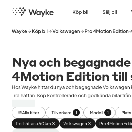
Hoppa
Startsida
till
Köp bil
Sälj bil
huvudinnehåll
Wayke
Köp bil
Volkswagen
Pro 4Motion Edition
Nya och begagnade
4Motion Edition till 
Hos Wayke hittar du nya och begagnade Volkswagen Pr
Trollhättan. Köp kontrollerade och godkända bilar från 
Alla filter
Tillverkare
Modell
Plats
1
1
Trollhättan +50 km
Ta
Volkswagen
Ta
Pro 4Motion Edit
bort
bort