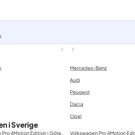
aktivt
filter
Pro
4Motion
Edition
(Modell)
g.
n
Mercedes-Benz
Audi
Peugeot
Dacia
Opel
n i Sverige
Volkswagen Pro 4Motion Edition i Göteborg