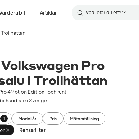
Värdera bil
Artiklar
Sök
Trollhattan
 Volkswagen Pro
salu i Trollhättan
o 4Motion Edition i och runt
bilhandlare i Sverige.
Modellår
Pris
Mätarställning
1
Rensa filter
ion
Ta
bort