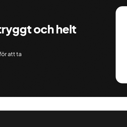
 tryggt och helt
ör att ta