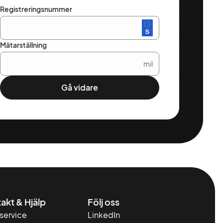
Registreringsnummer
Mätarställning
mil
Gå vidare
akt & Hjälp
Följ oss
service
LinkedIn