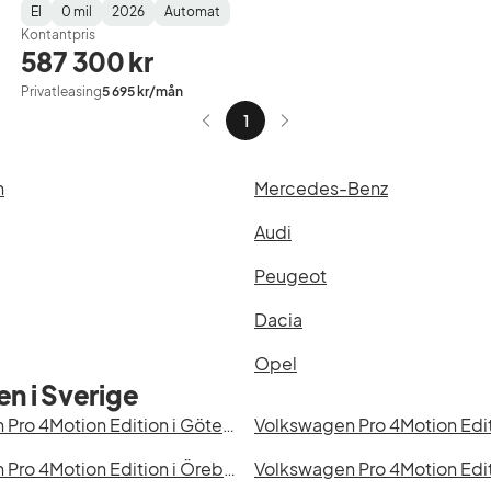
El
0 mil
2026
Automat
Fuel
Mätarställning
Model
Gearbox
:
Kontantpris
Type
Year
Type
:
:
:
587 300 kr
Privatleasing
5 695 kr/mån
1
n
Mercedes-Benz
Audi
Peugeot
Dacia
Opel
n i Sverige
Volkswagen Pro 4Motion Edition i Göteborg
Volkswagen Pro 4Motion Edition i Örebro