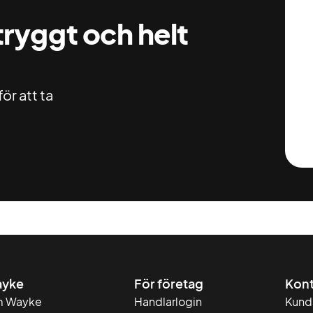
 tryggt och helt
ör att ta
yke
För företag
Kont
 Wayke
Handlarlogin
Kund