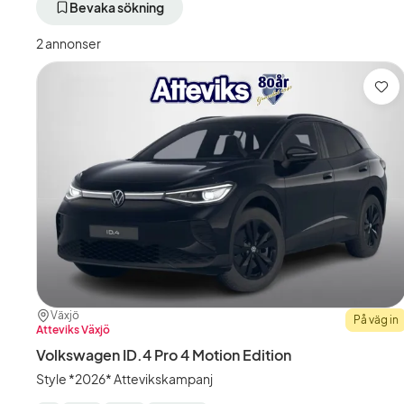
aktivt
aktivt
a
Bevaka sökning
filter
filter
f
Växjö
Volkswagen
P
2 annonser
+50
(Tillverkare)
4
km
E
(Plats)
(
Spa
Plats:
Återförsäljare:
Växjö
På väg in
Atteviks Växjö
Volkswagen ID.4 Pro 4 Motion Edition
Style *2026* Attevikskampanj