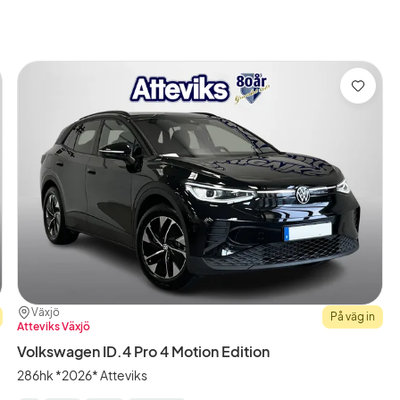
ktivt
ilter
ro
Motion
dition
Modell)
ra
Spara
Plats:
Återförsäljare:
Växjö
På väg in
Atteviks Växjö
Volkswagen ID.4 Pro 4 Motion Edition
286hk *2026* Atteviks