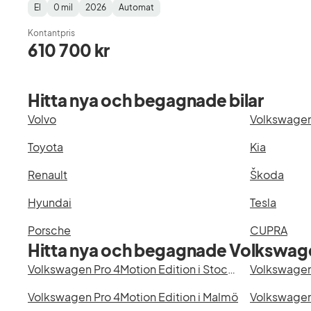
El
0 mil
2026
Automat
Fuel
Mätarställning
Model
Gearbox
:
Type
Year
Type
:
:
:
Kontantpris
610 700 kr
Hitta nya och begagnade bilar
Volvo
Volkswage
Toyota
Kia
Renault
Škoda
Hyundai
Tesla
Porsche
CUPRA
Hitta nya och begagnade Volkswage
Volkswagen Pro 4Motion Edition i Stockholm
Volkswagen Pro 4Motion Edition i Malmö