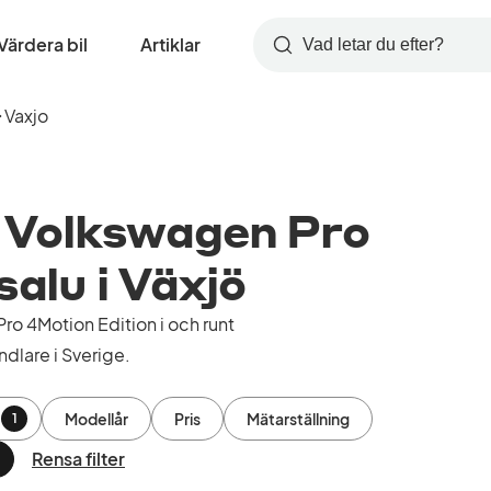
Värdera bil
Artiklar
Sök
Vaxjo
 Volkswagen Pro
salu i Växjö
o 4Motion Edition i och runt
ndlare i Sverige.
Modellår
Pris
Mätarställning
1
Rensa filter
a
ort