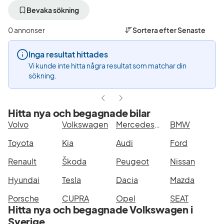
bort
bort
aktivt
aktivt
Bevaka sökning
filter
filter
Kristianstad
Volkswagen
0 annonser
Sortera efter
Senaste
+50
(Tillverkare)
km
Inga resultat hittades
(Plats)
Vi kunde inte hitta några resultat som matchar din
sökning.
Hitta nya och begagnade bilar
Volvo
Volkswagen
Mercedes-Benz
BMW
Toyota
Kia
Audi
Ford
Renault
Škoda
Peugeot
Nissan
Hyundai
Tesla
Dacia
Mazda
Porsche
CUPRA
Opel
SEAT
Hitta nya och begagnade Volkswagen i
Sverige