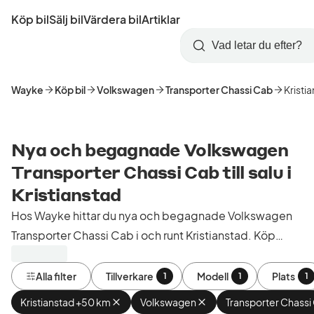
Hoppa
Köp bil
Sälj bil
Värdera bil
Artiklar
till
Skapa
Logga
huvudinnehåll
Startsida
Sök
konto
in
Wayke
Köp bil
Volkswagen
Transporter Chassi Cab
Kristi
Nya och begagnade Volkswagen
Transporter Chassi Cab till salu i
Kristianstad
Hos Wayke hittar du nya och begagnade Volkswagen
Transporter Chassi Cab i och runt Kristianstad. Köp
kontrollerade och godkända bilar från bilhandlare i
Sverige.
Alla filter
Tillverkare
Modell
Plats
1
1
1
Kristianstad +50 km
Ta
Volkswagen
Ta
Transporter Chassi