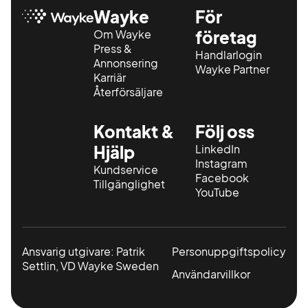
Wayke
För
Om Wayke
företag
Press &
Handlarlogin
Annonsering
Wayke Partner
Karriär
Återförsäljare
Kontakt &
Följ oss
Hjälp
LinkedIn
Instagram
Kundservice
Facebook
Tillgänglighet
YouTube
Ansvarig utgivare: Patrik
Personuppgiftspolicy
Settlin, VD Wayke Sweden
Användarvillkor