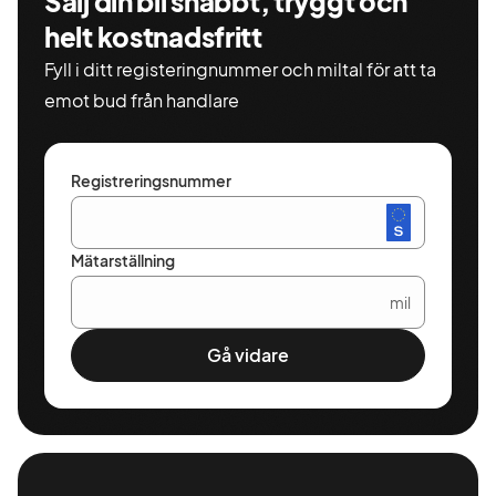
Sälj din bil snabbt, tryggt och
helt kostnadsfritt
Fyll i ditt registeringnummer och miltal för att ta
emot bud från handlare
Registreringsnummer
Mätarställning
mil
Gå vidare