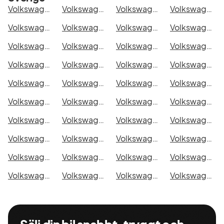
Volkswagen Transporter Chassi Cab i Stockholm
Volkswagen Transporter Chassi Cab i Göteborg
Volkswagen Transporter Chassi Cab i Helsingborg
Volkswagen Transporter Chassi Cab i Jönköping
Volkswagen Transporter Chassi Cab i Malmö
Volkswagen Transporter Chassi Cab i Örebro
Volkswagen Transporter Chassi Cab i Norrköping
Volkswagen Transporter Chassi Cab i Linköping
Volkswagen Transporter Chassi Cab i Uppsala
Volkswagen Transporter Chassi Cab i Västerås
Volkswagen Transporter Chassi Cab i Halmstad
Volkswagen Transporter Chassi Cab i Växjö
Volkswagen Transporter Chassi Cab i Eskilstuna
Volkswagen Transporter Chassi Cab i Kalmar
Volkswagen Transporter Chassi Cab i Karlskrona
Volkswagen Transporter Chassi Cab i Karlstad
Volkswagen Transporter Chassi Cab i Kristianstad
Volkswagen Transporter Chassi Cab i Sundsvall
Volkswagen Transporter Chassi Cab i Umeå
Volkswagen Transporter Chassi Cab i Varberg
Volkswagen Transporter Chassi Cab i Borås
Volkswagen Transporter Chassi Cab i Falkenberg
Volkswagen Transporter Chassi Cab i Gävle
Volkswagen Transporter Chassi Cab i Luleå
Volkswagen Transporter Chassi Cab i Lund
Volkswagen Transporter Chassi Cab i Mönsterås
Volkswagen Transporter Chassi Cab i Uddevalla
Volkswagen Transporter Chassi Cab i Västervik
Volkswagen Transporter Chassi Cab i Ystad
Volkswagen Transporter Chassi Cab i Östersund
Volkswagen Transporter Chassi Cab i Borlänge
Volkswagen Transporter Chassi Cab i Kiruna
Volkswagen Transporter Chassi Cab i Nyköping
Volkswagen Transporter Chassi Cab i Oskarshamn
Volkswagen Transporter Chassi Cab i Sigtuna
Volkswagen Transporter Chassi Cab i Skellefteå
Volkswagen Transporter Chassi Cab i Skövde
Volkswagen Transporter Chassi Cab i Trollhättan
Volkswagen Transporter Chassi Cab i Alingsås
Volkswagen Transporter Chassi Cab i Båstad