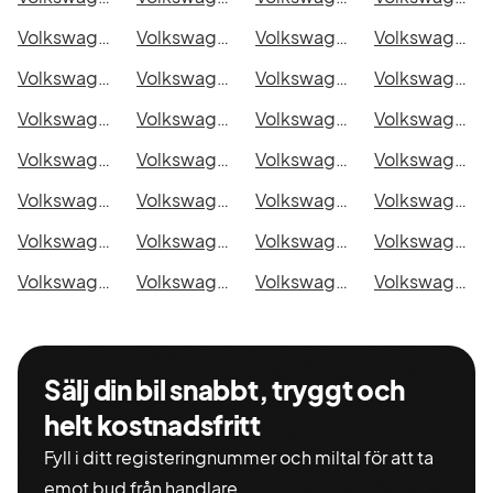
Volkswagen Transporter Chassi Cab i Eskilstuna
Volkswagen Transporter Chassi Cab i Kalmar
Volkswagen Transporter Chassi Cab i Karlskrona
Volkswagen Transporter Chassi Cab i Karlstad
Volkswagen Transporter Chassi Cab i Kristianstad
Volkswagen Transporter Chassi Cab i Sundsvall
Volkswagen Transporter Chassi Cab i Umeå
Volkswagen Transporter Chassi Cab i Varberg
Volkswagen Transporter Chassi Cab i Borås
Volkswagen Transporter Chassi Cab i Falkenberg
Volkswagen Transporter Chassi Cab i Gävle
Volkswagen Transporter Chassi Cab i Luleå
Volkswagen Transporter Chassi Cab i Lund
Volkswagen Transporter Chassi Cab i Mönsterås
Volkswagen Transporter Chassi Cab i Uddevalla
Volkswagen Transporter Chassi Cab i Västervik
Volkswagen Transporter Chassi Cab i Ystad
Volkswagen Transporter Chassi Cab i Östersund
Volkswagen Transporter Chassi Cab i Borlänge
Volkswagen Transporter Chassi Cab i Kiruna
Volkswagen Transporter Chassi Cab i Nyköping
Volkswagen Transporter Chassi Cab i Oskarshamn
Volkswagen Transporter Chassi Cab i Sigtuna
Volkswagen Transporter Chassi Cab i Skellefteå
Volkswagen Transporter Chassi Cab i Skövde
Volkswagen Transporter Chassi Cab i Trollhättan
Volkswagen Transporter Chassi Cab i Alingsås
Volkswagen Transporter Chassi Cab i Båstad
Sälj din bil snabbt, tryggt och
helt kostnadsfritt
Fyll i ditt registeringnummer och miltal för att ta
emot bud från handlare