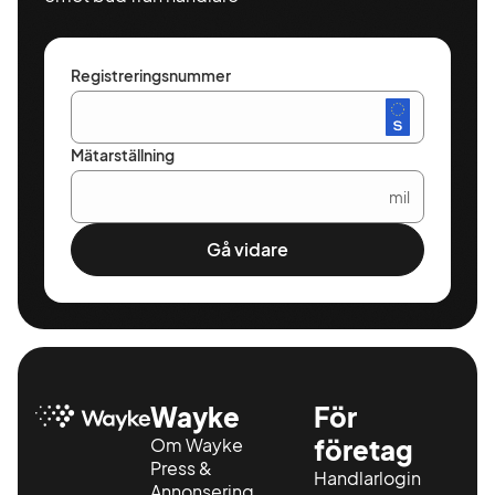
Registreringsnummer
Mätarställning
mil
Gå vidare
Wayke
För
Om Wayke
företag
Press &
Handlarlogin
Annonsering