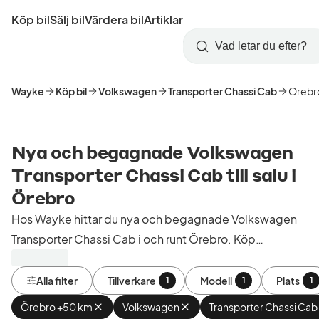
Hoppa
Köp bil
Sälj bil
Värdera bil
Artiklar
till
Skapa
Logga
huvudinnehåll
Startsida
Sök
konto
in
Wayke
Köp bil
Volkswagen
Transporter Chassi Cab
Orebr
Nya och begagnade Volkswagen
Transporter Chassi Cab till salu i
Örebro
Hos Wayke hittar du nya och begagnade Volkswagen
Transporter Chassi Cab i och runt Örebro. Köp
kontrollerade och godkända bilar från bilhandlare i
Sverige.
Alla filter
Tillverkare
Modell
Plats
1
1
1
Örebro +50 km
Ta
Volkswagen
Ta
Transporter Chassi Cab