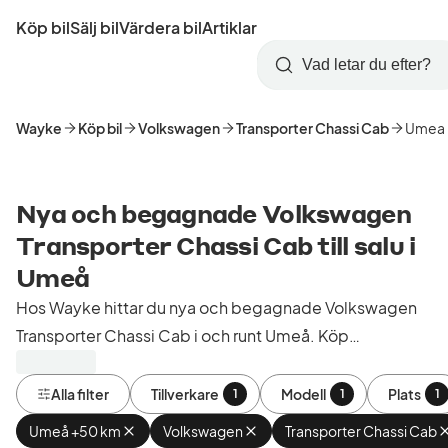
Hoppa
Köp bil
Sälj bil
Värdera bil
Artiklar
till
Skapa
Logga
huvudinnehåll
Startsida
Sök
konto
in
Wayke
Köp bil
Volkswagen
Transporter Chassi Cab
Umea
Nya och begagnade Volkswagen
Transporter Chassi Cab till salu i
Umeå
Hos Wayke hittar du nya och begagnade Volkswagen
Transporter Chassi Cab i och runt Umeå. Köp
kontrollerade och godkända bilar från bilhandlare i
Sverige.
Alla filter
Tillverkare
Modell
Plats
1
1
1
Umeå +50 km
Ta
Volkswagen
Ta
Transporter Chassi Cab