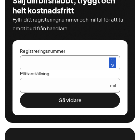
Sälj din bil snabbt, tryggt och
helt kostnadsfritt
Fyll i ditt registeringnummer och miltal för att ta
emot bud från handlare
Registreringsnummer
Mätarställning
mil
Gå vidare