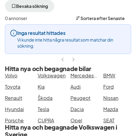
bort
bort
aktivt
aktivt
Bevaka sökning
filter
filter
Umeå
Volkswagen
0 annonser
Sortera efter
Senaste
+50
(Tillverkare)
km
Inga resultat hittades
(Plats)
Vi kunde inte hitta några resultat som matchar din
sökning.
Hitta nya och begagnade bilar
Volvo
Volkswagen
Mercedes-Benz
BMW
Toyota
Kia
Audi
Ford
Renault
Škoda
Peugeot
Nissan
Hyundai
Tesla
Dacia
Mazda
Porsche
CUPRA
Opel
SEAT
Hitta nya och begagnade Volkswagen i
Sverige