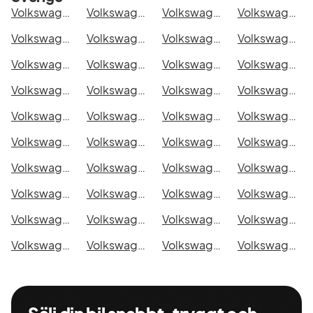
Volkswagen Transporter Chassi Cab i Stockholm
Volkswagen Transporter Chassi Cab i Göteborg
Volkswagen Transporter Chassi Cab i Helsingborg
Volkswagen Transporter Chassi Cab i Jönköping
Volkswagen Transporter Chassi Cab i Malmö
Volkswagen Transporter Chassi Cab i Örebro
Volkswagen Transporter Chassi Cab i Norrköping
Volkswagen Transporter Chassi Cab i Linköping
Volkswagen Transporter Chassi Cab i Uppsala
Volkswagen Transporter Chassi Cab i Västerås
Volkswagen Transporter Chassi Cab i Halmstad
Volkswagen Transporter Chassi Cab i Växjö
Volkswagen Transporter Chassi Cab i Eskilstuna
Volkswagen Transporter Chassi Cab i Kalmar
Volkswagen Transporter Chassi Cab i Karlskrona
Volkswagen Transporter Chassi Cab i Karlstad
Volkswagen Transporter Chassi Cab i Kristianstad
Volkswagen Transporter Chassi Cab i Sundsvall
Volkswagen Transporter Chassi Cab i Umeå
Volkswagen Transporter Chassi Cab i Varberg
Volkswagen Transporter Chassi Cab i Borås
Volkswagen Transporter Chassi Cab i Falkenberg
Volkswagen Transporter Chassi Cab i Gävle
Volkswagen Transporter Chassi Cab i Luleå
Volkswagen Transporter Chassi Cab i Lund
Volkswagen Transporter Chassi Cab i Mönsterås
Volkswagen Transporter Chassi Cab i Uddevalla
Volkswagen Transporter Chassi Cab i Västervik
Volkswagen Transporter Chassi Cab i Ystad
Volkswagen Transporter Chassi Cab i Östersund
Volkswagen Transporter Chassi Cab i Borlänge
Volkswagen Transporter Chassi Cab i Kiruna
Volkswagen Transporter Chassi Cab i Nyköping
Volkswagen Transporter Chassi Cab i Oskarshamn
Volkswagen Transporter Chassi Cab i Sigtuna
Volkswagen Transporter Chassi Cab i Skellefteå
Volkswagen Transporter Chassi Cab i Skövde
Volkswagen Transporter Chassi Cab i Trollhättan
Volkswagen Transporter Chassi Cab i Alingsås
Volkswagen Transporter Chassi Cab i Båstad