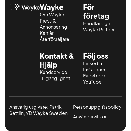
Wayke
För
Om Wayke
företag
Press &
Handlarlogin
Annonsering
Wayke Partner
Karriär
Återförsäljare
Kontakt &
Följ oss
Hjälp
LinkedIn
Instagram
Kundservice
Facebook
Tillgänglighet
YouTube
Ansvarig utgivare: Patrik
Personuppgiftspolicy
Settlin, VD Wayke Sweden
Användarvillkor