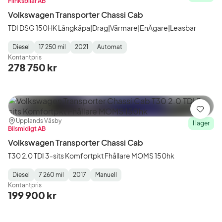
Flinksbilar AB
Volkswagen Transporter Chassi Cab
TDI DSG 150HK Långkåpa|Drag|Värmare|EnÄgare|Leasbar
Diesel
17 250 mil
2021
Automat
Fuel
Mätarställning
Model
Gearbox
:
Kontantpris
Type
Year
Type
:
:
:
278 750 kr
Spara
Plats:
Återförsäljare:
Upplands Väsby
I lager
Bilsmidigt AB
Volkswagen Transporter Chassi Cab
T30 2.0 TDI 3-sits Komfortpkt Fhållare MOMS 150hk
Diesel
7 260 mil
2017
Manuell
Fuel
Mätarställning
Model
Gearbox
:
Kontantpris
Type
Year
Type
:
:
:
199 900 kr