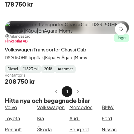
Type
Year
Type
:
:
:
178 750 kr
Spara
Plats:
Återförsäljare:
Arlandastad
I lager
Flinksbilar AB
Volkswagen Transporter Chassi Cab
DSG 150HK Tippflak|Kåpa|EnÄgare|Moms
Diesel
11 823 mil
2018
Automat
Fuel
Mätarställning
Model
Gearbox
:
Kontantpris
Type
Year
Type
:
:
:
208 750 kr
1
Hitta nya och begagnade bilar
Volvo
Volkswagen
Mercedes-Benz
BMW
Toyota
Kia
Audi
Ford
Renault
Škoda
Peugeot
Nissan