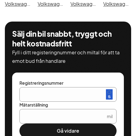
Volkswagen Transporter Chassi Cab i Skövde
Volkswagen Transporter Chassi Cab i Trollhättan
Volkswagen Transporter Chassi Cab i Alingsås
Volkswagen Transporter Chassi Cab i Båstad
Sälj din bil snabbt, tryggt och
helt kostnadsfritt
Fyll i ditt registeringnummer och miltal för att ta
emot bud från handlare
Registreringsnummer
Mätarställning
mil
Gå vidare