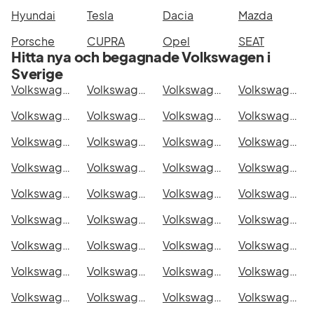
Hyundai
Tesla
Dacia
Mazda
Porsche
CUPRA
Opel
SEAT
Hitta nya och begagnade Volkswagen i
Sverige
Volkswagen Transporter Chassi Cab i Stockholm
Volkswagen Transporter Chassi Cab i Göteborg
Volkswagen Transporter Chassi Cab i Helsingborg
Volkswagen Transporter Chassi Cab i Jönköping
Volkswagen Transporter Chassi Cab i Malmö
Volkswagen Transporter Chassi Cab i Örebro
Volkswagen Transporter Chassi Cab i Norrköping
Volkswagen Transporter Chassi Cab i Linköping
Volkswagen Transporter Chassi Cab i Uppsala
Volkswagen Transporter Chassi Cab i Västerås
Volkswagen Transporter Chassi Cab i Halmstad
Volkswagen Transporter Chassi Cab i Växjö
Volkswagen Transporter Chassi Cab i Eskilstuna
Volkswagen Transporter Chassi Cab i Kalmar
Volkswagen Transporter Chassi Cab i Karlskrona
Volkswagen Transporter Chassi Cab i Karlstad
Volkswagen Transporter Chassi Cab i Kristianstad
Volkswagen Transporter Chassi Cab i Sundsvall
Volkswagen Transporter Chassi Cab i Umeå
Volkswagen Transporter Chassi Cab i Varberg
Volkswagen Transporter Chassi Cab i Borås
Volkswagen Transporter Chassi Cab i Falkenberg
Volkswagen Transporter Chassi Cab i Gävle
Volkswagen Transporter Chassi Cab i Luleå
Volkswagen Transporter Chassi Cab i Lund
Volkswagen Transporter Chassi Cab i Mönsterås
Volkswagen Transporter Chassi Cab i Uddevalla
Volkswagen Transporter Chassi Cab i Västervik
Volkswagen Transporter Chassi Cab i Ystad
Volkswagen Transporter Chassi Cab i Östersund
Volkswagen Transporter Chassi Cab i Borlänge
Volkswagen Transporter Chassi Cab i Kiruna
Volkswagen Transporter Chassi Cab i Nyköping
Volkswagen Transporter Chassi Cab i Oskarshamn
Volkswagen Transporter Chassi Cab i Sigtuna
Volkswagen Transporter Chassi Cab i Skellefteå