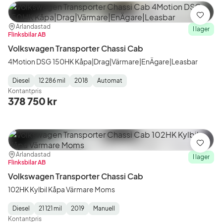
Spara
Plats:
Återförsäljare:
Arlandastad
I lager
Flinksbilar AB
Volkswagen Transporter Chassi Cab
4Motion DSG 150HK Kåpa|Drag|Värmare|EnÄgare|Leasbar
Diesel
12 286 mil
2018
Automat
Fuel
Mätarställning
Model
Gearbox
:
Kontantpris
Type
Year
Type
:
:
:
378 750 kr
Spara
Plats:
Återförsäljare:
Arlandastad
I lager
Flinksbilar AB
Volkswagen Transporter Chassi Cab
102HK Kylbil Kåpa Värmare Moms
Diesel
21 121 mil
2019
Manuell
Fuel
Mätarställning
Model
Gearbox
:
Kontantpris