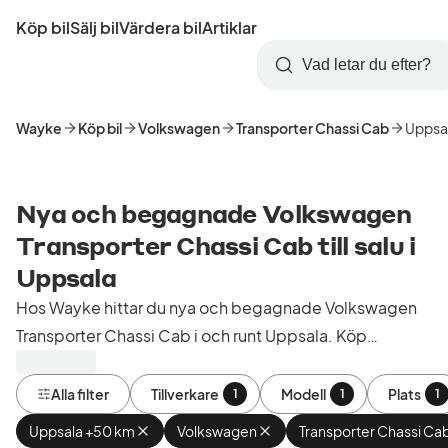
Hoppa
Köp bil
Sälj bil
Värdera bil
Artiklar
till
Skapa
Logga
huvudinnehåll
Startsida
Sök
konto
in
Wayke
Köp bil
Volkswagen
Transporter Chassi Cab
Uppsa
Nya och begagnade Volkswagen
Transporter Chassi Cab till salu i
Uppsala
Hos Wayke hittar du nya och begagnade Volkswagen
Transporter Chassi Cab i och runt Uppsala. Köp
kontrollerade och godkända bilar från bilhandlare i
Sverige.
Alla filter
Tillverkare
Modell
Plats
1
1
1
Uppsala +50 km
Ta
Volkswagen
Ta
Transporter Chassi Ca