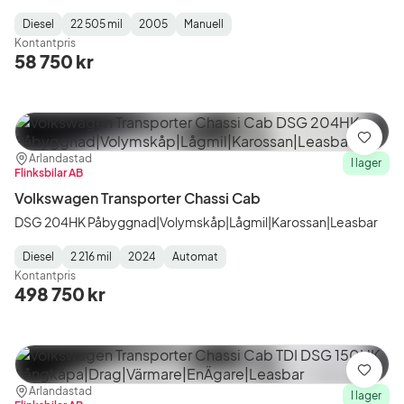
Diesel
22 505 mil
2005
Manuell
Fuel
Mätarställning
Model
Gearbox
:
Kontantpris
Type
Year
Type
:
:
:
58 750 kr
Spara
Plats:
Återförsäljare:
Arlandastad
I lager
Flinksbilar AB
Volkswagen Transporter Chassi Cab
DSG 204HK Påbyggnad|Volymskåp|Lågmil|Karossan|Leasbar
Diesel
2 216 mil
2024
Automat
Fuel
Mätarställning
Model
Gearbox
:
Kontantpris
Type
Year
Type
:
:
:
498 750 kr
Spara
Plats:
Återförsäljare:
Arlandastad
I lager