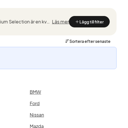
Kvalitetstestade BMW med marknadsledande garantier från de som kan BMW bäst. BMW Premium Selection är en kvalitetssäkring vid köp av en begagnad BMW, framtaget för ett smidigt, tryggt och bekymmersfri...
Läs mer
Lägg till filter
Sortera efter
senaste
BMW
Ford
Nissan
Mazda