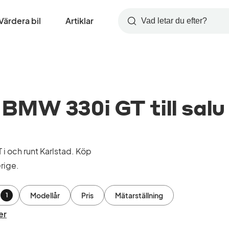
Värdera bil
Artiklar
Sök
MW 330i GT till salu 
 och runt Karlstad. Köp
rige.
Modellår
Pris
Mätarställning
1
er