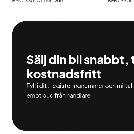
BMW 330i GT i Skövde
BMW 330i GT
Sälj din bil snabbt,
kostnadsfritt
Fyll i ditt registeringnummer och miltal f
emot bud från handlare