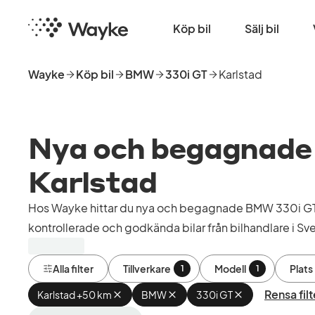
Hoppa
Startsida
till
Köp bil
Sälj bil
huvudinnehåll
Wayke
Köp bil
BMW
330i GT
Karlstad
Nya och begagnade B
Karlstad
Hos Wayke hittar du nya och begagnade BMW 330i GT i
kontrollerade och godkända bilar från bilhandlare i Sve
Alla filter
Tillverkare
Modell
Plats
1
1
Rensa filt
Karlstad +50 km
Ta
BMW
Ta
330i GT
Ta
bort
bort
bort