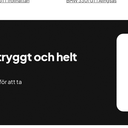
 i Trollhättan
BMW 330i GT i Alingsås
 tryggt och helt
ör att ta