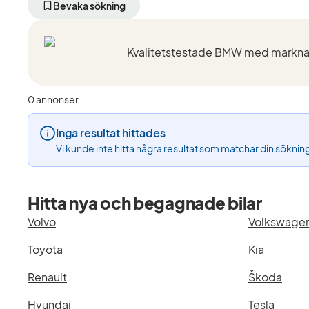
aktivt
aktivt
aktivt
Bevaka sökning
filter
filter
filter
Karlstad
BMW
330i
+50
(Tillverkare)
GT
km
(Modell)
(Plats)
0 annonser
Inga resultat hittades
Vi kunde inte hitta några resultat som matchar din söknin
Hitta nya och begagnade bilar
Volvo
Volkswage
Toyota
Kia
Renault
Škoda
Hyundai
Tesla