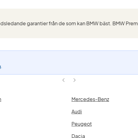
g.
n
Mercedes-Benz
Audi
Peugeot
Dacia