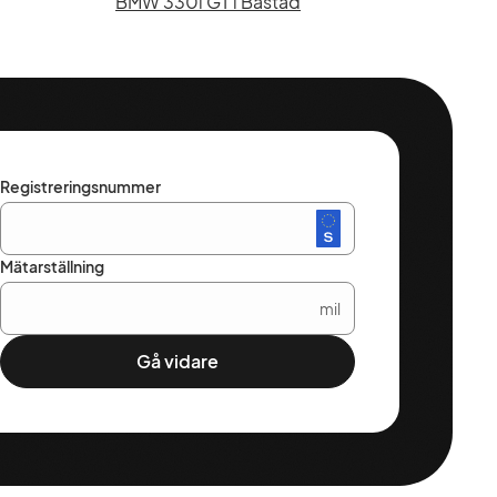
BMW 330i GT i Båstad
Registreringsnummer
Mätarställning
mil
Gå vidare