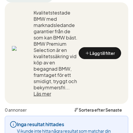
filter
filter
filter
Varberg
BMW
330i
Kvalitetstestade
+50
(Tillverkare)
GT
km
(Modell)
BMW med
(Plats)
marknadsledande
garantier från de
som kan BMW bäst.
BMW Premium
Selection är en
Lägg till filter
kvalitetssäkring vid
köp av en
begagnad BMW,
framtaget för ett
smidigt, tryggt och
bekymmersfri...
Läs mer
0 annonser
Sortera efter
Senaste
Inga resultat hittades
Vi kunde inte hitta några resultat som matchar din