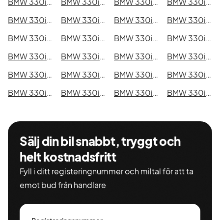
BMW 330i GT i Kristianstad
BMW 330i GT i Sundsvall
BMW 330i GT i Umeå
BMW 330i GT i Varberg
BMW 330i GT i Borås
BMW 330i GT i Falkenberg
BMW 330i GT i Gävle
BMW 330i GT i Luleå
BMW 330i GT i Lund
BMW 330i GT i Mönsterås
BMW 330i GT i Uddevalla
BMW 330i GT i Västervik
BMW 330i GT i Ystad
BMW 330i GT i Östersund
BMW 330i GT i Borlänge
BMW 330i GT i Kiruna
BMW 330i GT i Nyköping
BMW 330i GT i Oskarshamn
BMW 330i GT i Sigtuna
BMW 330i GT i Skellefteå
BMW 330i GT i Skövde
BMW 330i GT i Trollhättan
BMW 330i GT i Alingsås
BMW 330i GT i Båstad
Sälj din bil snabbt, tryggt och
helt kostnadsfritt
Fyll i ditt registeringnummer och miltal för att ta
emot bud från handlare