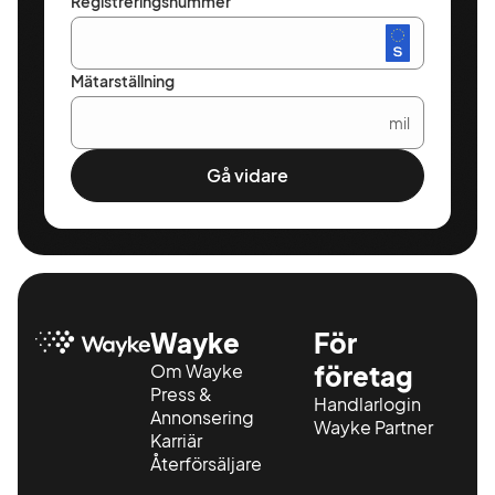
Registreringsnummer
Mätarställning
mil
Gå vidare
Wayke
För
Om Wayke
företag
Press &
Handlarlogin
Annonsering
Wayke Partner
Karriär
Återförsäljare