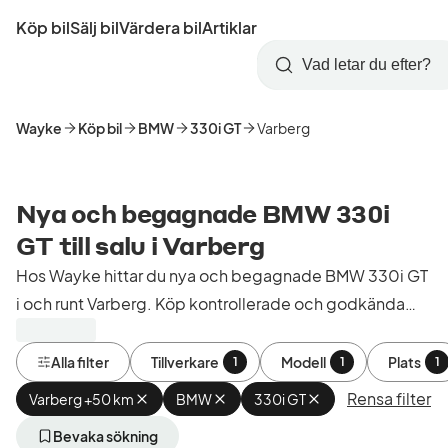
Hoppa
Köp bil
Sälj bil
Värdera bil
Artiklar
till
Skapa
Logga
huvudinnehåll
Startsida
Sök
konto
in
Wayke
Köp bil
BMW
330i GT
Varberg
Nya och begagnade BMW 330i
GT till salu i Varberg
Hos Wayke hittar du nya och begagnade BMW 330i GT
i och runt Varberg. Köp kontrollerade och godkända
bilar från bilhandlare i Sverige.
Alla filter
Tillverkare
Modell
Plats
1
1
1
Rensa filter
Varberg +50 km
Ta
BMW
Ta
330i GT
Ta
bort
bort
bort
aktivt
aktivt
aktivt
Bevaka sökning