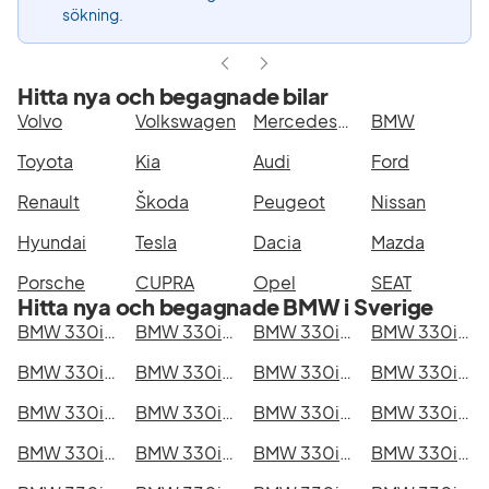
sökning.
Hitta nya och begagnade bilar
Volvo
Volkswagen
Mercedes-Benz
BMW
Toyota
Kia
Audi
Ford
Renault
Škoda
Peugeot
Nissan
Hyundai
Tesla
Dacia
Mazda
Porsche
CUPRA
Opel
SEAT
Hitta nya och begagnade BMW i Sverige
BMW 330i GT i Stockholm
BMW 330i GT i Göteborg
BMW 330i GT i Helsingborg
BMW 330i GT i Jönköping
BMW 330i GT i Malmö
BMW 330i GT i Örebro
BMW 330i GT i Norrköping
BMW 330i GT i Linköping
BMW 330i GT i Uppsala
BMW 330i GT i Västerås
BMW 330i GT i Halmstad
BMW 330i GT i Växjö
BMW 330i GT i Eskilstuna
BMW 330i GT i Kalmar
BMW 330i GT i Karlskrona
BMW 330i GT i Karlstad